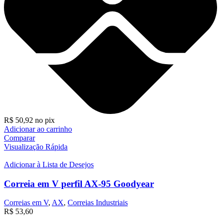
R$
50,92
no pix
Adicionar ao carrinho
Comparar
Visualização Rápida
Adicionar à Lista de Desejos
Correia em V perfil AX-95 Goodyear
Correias em V
,
AX
,
Correias Industriais
R$
53,60