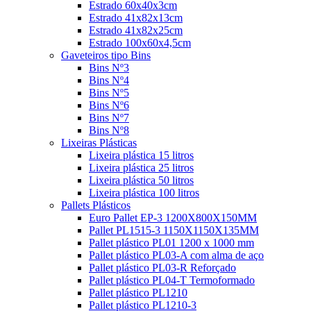
Estrado 60x40x3cm
Estrado 41x82x13cm
Estrado 41x82x25cm
Estrado 100x60x4,5cm
Gaveteiros tipo Bins
Bins Nº3
Bins Nº4
Bins Nº5
Bins Nº6
Bins Nº7
Bins Nº8
Lixeiras Plásticas
Lixeira plástica 15 litros
Lixeira plástica 25 litros
Lixeira plástica 50 litros
Lixeira plástica 100 litros
Pallets Plásticos
Euro Pallet EP-3 1200X800X150MM
Pallet PL1515-3 1150X1150X135MM
Pallet plástico PL01 1200 x 1000 mm
Pallet plástico PL03-A com alma de aço
Pallet plástico PL03-R Reforçado
Pallet plástico PL04-T Termoformado
Pallet plástico PL1210
Pallet plástico PL1210-3