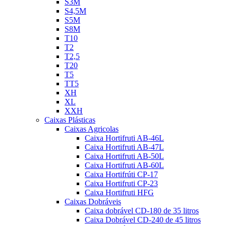
S3M
S4,5M
S5M
S8M
T10
T2
T2,5
T20
T5
TT5
XH
XL
XXH
Caixas Plásticas
Caixas Agricolas
Caixa Hortifruti AB-46L
Caixa Hortifruti AB-47L
Caixa Hortifruti AB-50L
Caixa Hortifruti AB-60L
Caixa Hortifrúti CP-17
Caixa Hortifruti CP-23
Caixa Hortifruti HFG
Caixas Dobráveis
Caixa dobrável CD-180 de 35 litros
Caixa Dobrável CD-240 de 45 litros