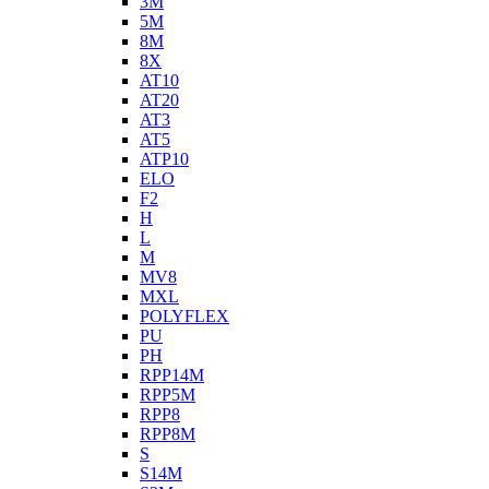
3M
5M
8M
8X
AT10
AT20
AT3
AT5
ATP10
ELO
F2
H
L
M
MV8
MXL
POLYFLEX
PU
PH
RPP14M
RPP5M
RPP8
RPP8M
S
S14M