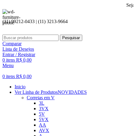
Seja bem vindo
(11) 99212-0433 | (11) 3213-9664
Pesquisar
Comparar
Lista de Desejos
Entrar / Registrar
0
itens
R$
0,00
Menu
0
itens
R$
0,00
Inicio
Ver Linha de Produtos
NOVIDADES
Correias em V
3L
3VX
5V
5VX
AA
AVX
A