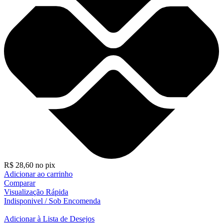
R$
28,60
no pix
Adicionar ao carrinho
Comparar
Visualização Rápida
Indisponivel / Sob Encomenda
Adicionar à Lista de Desejos