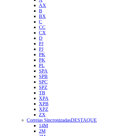
AX
B
BX
C
CC
CX
D
PJ
PJ
PK
PK
PL
SPA
SPB
SPC
SPZ
TB
XPA
XPB
XPZ
ZX
Correias Sincronizadas
DESTAQUE
14M
2M