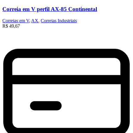
Correia em V perfil AX-85 Continental
Correias em V
,
AX
,
Correias Industriais
R$
49,67