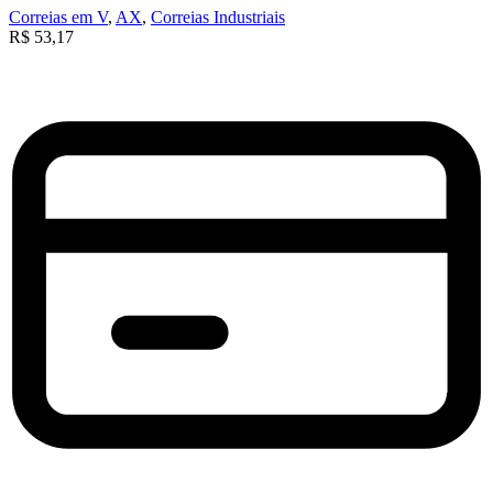
Correias em V
,
AX
,
Correias Industriais
R$
53,17