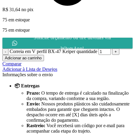
R$
31,64
no pix
75 em estoque
75 em estoque
Solicite orçamento ou tire dúvidas via
WhatsApp!
Correia em V perfil BX-47 Keiper quantidade
Adicionar ao carrinho
Comparar
Adicionar à Lista de Desejos
Informações sobre o envio
📦 Entregas
Prazo:
O tempo de entrega é calculado na finalização
da compra, variando conforme a sua região.
Envio:
Nossos produtos plásticos são cuidadosamente
embalados para garantir que cheguem intactos. O
despacho ocorre em até [X] dias úteis após a
confirmação do pagamento.
Rastreio:
Você receberá um código por e-mail para
acompanhar cada etapa do trajeto.