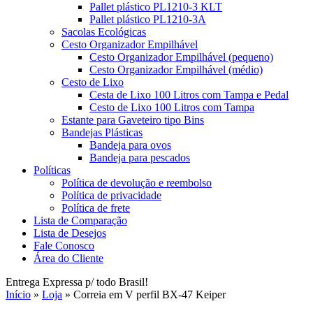
Pallet plástico PL1210-3 KLT
Pallet plástico PL1210-3A
Sacolas Ecológicas
Cesto Organizador Empilhável
Cesto Organizador Empilhável (pequeno)
Cesto Organizador Empilhável (médio)
Cesto de Lixo
Cesta de Lixo 100 Litros com Tampa e Pedal
Cesto de Lixo 100 Litros com Tampa
Estante para Gaveteiro tipo Bins
Bandejas Plásticas
Bandeja para ovos
Bandeja para pescados
Políticas
Política de devolução e reembolso
Política de privacidade
Política de frete
Lista de Comparação
Lista de Desejos
Fale Conosco
Área do Cliente
Entrega Expressa p/ todo Brasil!
Início
»
Loja
»
Correia em V perfil BX-47 Keiper