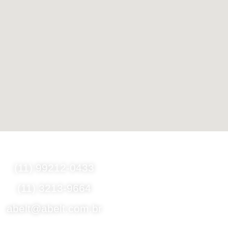
Fale Conosco
Formas de E
(11) 99212-0433
Motoboy, Utilitário o
(11) 3213-9664
(Lalamove, Correio
Transportador
abelt@abelt.com.br
Entrega para todo 
Selos de Segurança