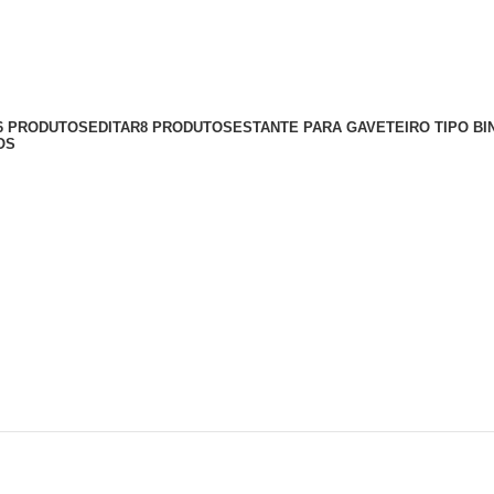
56 PRODUTOS
EDITAR
8 PRODUTOS
ESTANTE PARA GAVETEIRO TIPO BI
OS