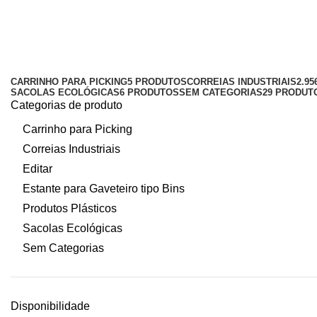
pallet de plastico para caixas KLT
Categorias
CARRINHO PARA PICKING
5 PRODUTOS
CORREIAS INDUSTRIAIS
2.9
SACOLAS ECOLÓGICAS
6 PRODUTOS
SEM CATEGORIAS
29 PRODUT
Categorias de produto
Carrinho para Picking
Correias Industriais
Editar
Estante para Gaveteiro tipo Bins
Produtos Plásticos
Sacolas Ecológicas
Sem Categorias
Disponibilidade