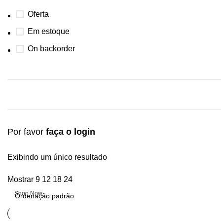
Oferta
Em estoque
On backorder
Por favor
faça o login
Upholstered chair
Exibindo um único resultado
Mostrar
9
12
18
24
Discount 10%
Shop Now