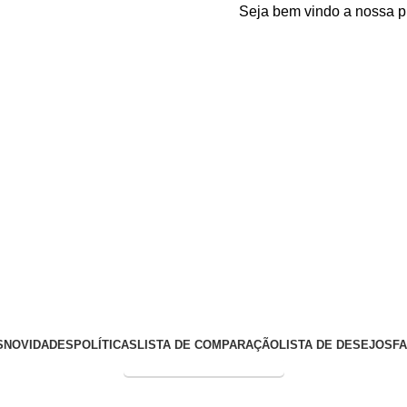
Seja bem vindo a nossa plataf
S
NOVIDADES
POLÍTICAS
LISTA DE COMPARAÇÃO
LISTA DE DESEJOS
F
Entrega Expressa p/ todo Brasil!