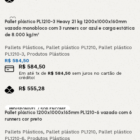
no pix
Adicionar ao carrinho
Pallet plástico PL1210-3 Heavy 21 kg 1200x1000x160mm
vazado monobloco com 3 runners cor azul e carga estática
de 8.000 kg/m²
Pallets Plásticos
,
Pallet plástico PL1210
,
Pallet plástico
PL1210-3
,
Produtos Plásticos
R$
584,50
R$
584,50
Em até
1
x de
R$
584,50
sem juros no cartão de
crédito!
R$
555,28
no pix
Adicionar ao carrinho
INDISPONIVEL / SOB ENCOME
Pallet plástico 1200x1000x165mm PL1210-6 vazado com 6
NDA
runners cor preto
DESTAQUE
Pallets Plásticos
,
Pallet plástico PL1210
,
Pallet plástico
PL1210-6
,
Produtos Plásticos