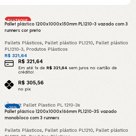
DESTAQUE
Pallet plástico 1200x1000x150mm PL1210-3 vazado com 3
runners cor preto
Pallets Plásticos
,
Pallet plástico PL1210
,
Pallet plástico
PL1210-3
,
Produtos Plásticos
R$
321,64
R$
321,64
Em até
1
x de
R$
321,64
sem juros no cartão de
crédito!
R$
305,56
no pix
Adicionar ao carrinho
-25%
Pallet plástico 1200x1000x166mm PL1210-3S vazado
monobloco com 3 runners
Pallets Plásticos
,
Pallet plástico PL1210
,
Pallet plástico