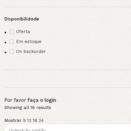
3L
3VX
Disponibilidade
A
AX
Oferta
Em estoque
CX
D
On backorder
PL
SPA
XPA
XPB
Por favor
faça o login
Upholstered chair
Showing all 16 results
Mostrar
9
12
18
24
Discount 10%
Shop Now