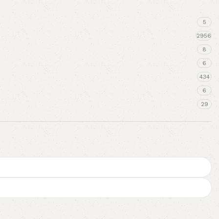
5
2956
8
6
434
6
29