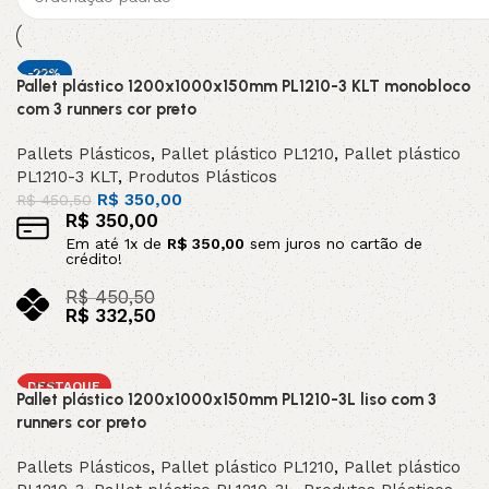
-22%
Pallet plástico 1200x1000x150mm PL1210-3 KLT monobloco
com 3 runners cor preto
Pallets Plásticos
,
Pallet plástico PL1210
,
Pallet plástico
PL1210-3 KLT
,
Produtos Plásticos
R$
350,00
R$
450,50
R$
350,00
Em até
1
x de
R$
350,00
sem juros no cartão de
crédito!
R$
450,50
R$
332,50
no pix
Adicionar ao carrinho
DESTAQUE
Pallet plástico 1200x1000x150mm PL1210-3L liso com 3
runners cor preto
Pallets Plásticos
,
Pallet plástico PL1210
,
Pallet plástico