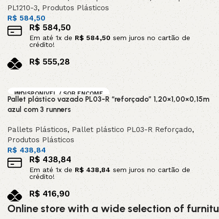
PL1210-3
,
Produtos Plásticos
R$
584,50
R$
584,50
Em até
1
x de
R$
584,50
sem juros no cartão de
crédito!
R$
555,28
no pix
Adicionar ao carrinho
INDISPONIVEL / SOB ENCOME
Pallet plástico vazado PL03-R “reforçado” 1,20×1,00×0,15m
NDA
azul com 3 runners
Pallets Plásticos
,
Pallet plástico PL03-R Reforçado
,
Produtos Plásticos
R$
438,84
R$
438,84
Em até
1
x de
R$
438,84
sem juros no cartão de
crédito!
R$
416,90
no pix
Online store with a wide selection of furni
Leia mais