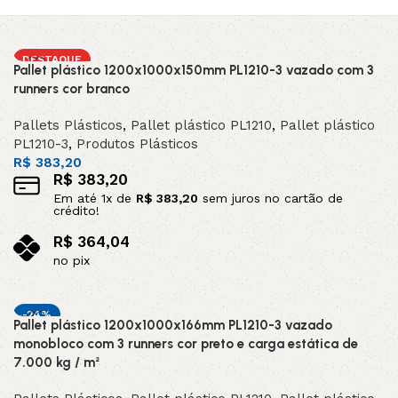
DESTAQUE
Pallet plástico 1200x1000x150mm PL1210-3 vazado com 3
runners cor branco
Pallets Plásticos
,
Pallet plástico PL1210
,
Pallet plástico
PL1210-3
,
Produtos Plásticos
R$
383,20
R$
383,20
Em até
1
x de
R$
383,20
sem juros no cartão de
crédito!
R$
364,04
no pix
Adicionar ao carrinho
-24%
Pallet plástico 1200x1000x166mm PL1210-3 vazado
monobloco com 3 runners cor preto e carga estática de
7.000 kg / m²