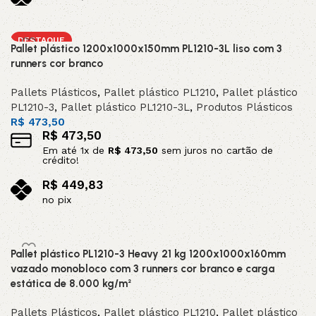
no pix
Adicionar ao carrinho
DESTAQUE
Pallet plástico 1200x1000x150mm PL1210-3L liso com 3
runners cor branco
Pallets Plásticos
,
Pallet plástico PL1210
,
Pallet plástico
PL1210-3
,
Pallet plástico PL1210-3L
,
Produtos Plásticos
R$
473,50
R$
473,50
Em até
1
x de
R$
473,50
sem juros no cartão de
crédito!
R$
449,83
no pix
Adicionar ao carrinho
Pallet plástico PL1210-3 Heavy 21 kg 1200x1000x160mm
vazado monobloco com 3 runners cor branco e carga
estática de 8.000 kg/m²
Pallets Plásticos
,
Pallet plástico PL1210
,
Pallet plástico