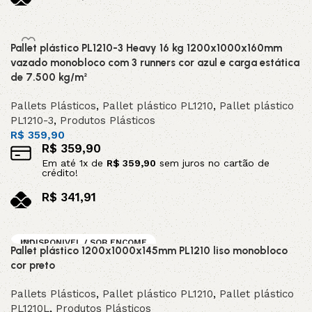
no pix
Adicionar ao carrinho
Pallet plástico PL1210-3 Heavy 16 kg 1200x1000x160mm
vazado monobloco com 3 runners cor azul e carga estática
de 7.500 kg/m²
Pallets Plásticos
,
Pallet plástico PL1210
,
Pallet plástico
PL1210-3
,
Produtos Plásticos
R$
359,90
R$
359,90
Em até
1
x de
R$
359,90
sem juros no cartão de
crédito!
R$
341,91
no pix
Adicionar ao carrinho
INDISPONIVEL / SOB ENCOME
Pallet plástico 1200x1000x145mm PL1210 liso monobloco
NDA
cor preto
DESTAQUE
Pallets Plásticos
,
Pallet plástico PL1210
,
Pallet plástico
PL1210L
,
Produtos Plásticos