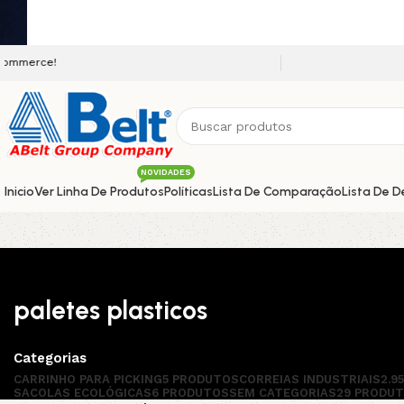
Seja bem vindo a nossa plataforma 
NOVIDADES
Inicio
Ver Linha De Produtos
Políticas
Lista De Comparação
Lista De D
paletes plasticos
Categorias
CARRINHO PARA PICKING
5 PRODUTOS
CORREIAS INDUSTRIAIS
2.9
SACOLAS ECOLÓGICAS
6 PRODUTOS
SEM CATEGORIAS
29 PRODU