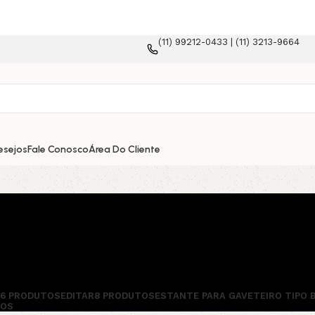
(11) 99212-0433 | (11) 3213-9664
e-commerce!
esejos
Fale Conosco
Área Do Cliente
56 PRODUTOS
EDITAR
8 PRODUTOS
ESTANTE PARA GAVETEIRO TIPO 
TOS