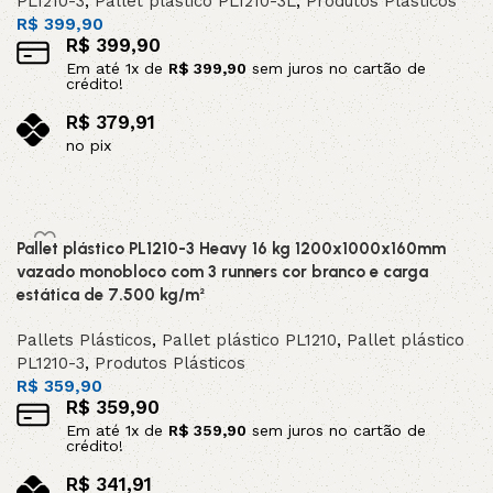
PL1210-3
,
Pallet plástico PL1210-3L
,
Produtos Plásticos
R$
399,90
R$
399,90
Em até
1
x de
R$
399,90
sem juros no cartão de
crédito!
R$
379,91
no pix
Adicionar ao carrinho
Pallet plástico PL1210-3 Heavy 16 kg 1200x1000x160mm
vazado monobloco com 3 runners cor branco e carga
estática de 7.500 kg/m²
Pallets Plásticos
,
Pallet plástico PL1210
,
Pallet plástico
PL1210-3
,
Produtos Plásticos
R$
359,90
R$
359,90
Em até
1
x de
R$
359,90
sem juros no cartão de
crédito!
R$
341,91