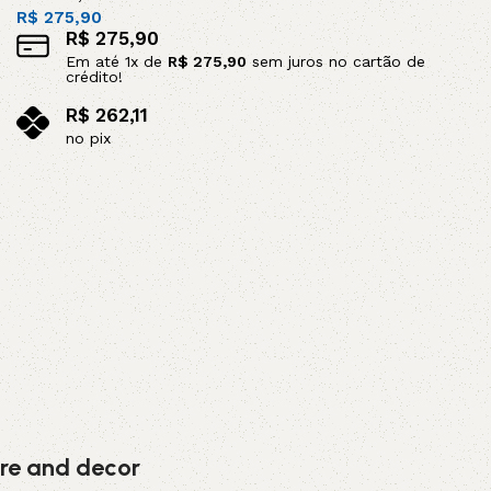
R$
275,90
R$
275,90
Em até
1
x de
R$
275,90
sem juros no cartão de
crédito!
R$
262,11
no pix
Leia mais
ture and decor