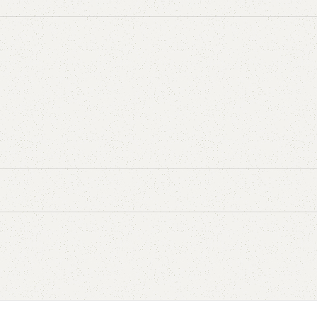
5V
5VX
AA
B
BX
C
PJ
PJ
PK
SPB
SPC
SP
XPZ
ZX