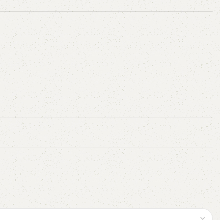
AVX
CC
PK
Z
TB