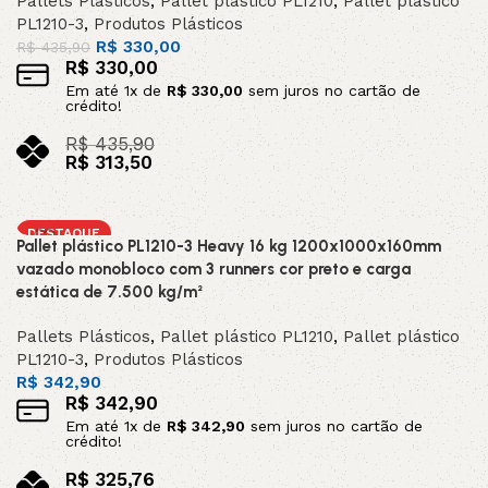
Pallets Plásticos
,
Pallet plástico PL1210
,
Pallet plástico
PL1210-3
,
Produtos Plásticos
R$
330,00
R$
435,90
R$
330,00
Em até
1
x de
R$
330,00
sem juros no cartão de
crédito!
R$
435,90
R$
313,50
no pix
Adicionar ao carrinho
DESTAQUE
Pallet plástico PL1210-3 Heavy 16 kg 1200x1000x160mm
vazado monobloco com 3 runners cor preto e carga
estática de 7.500 kg/m²
Pallets Plásticos
,
Pallet plástico PL1210
,
Pallet plástico
PL1210-3
,
Produtos Plásticos
R$
342,90
R$
342,90
Em até
1
x de
R$
342,90
sem juros no cartão de
crédito!
R$
325,76