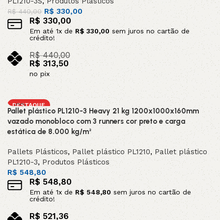
PL1210-3S
,
Produtos Plásticos
R$
330,00
R$
440,00
R$
330,00
Em até
1
x de
R$
330,00
sem juros no cartão de
crédito!
R$
440,00
R$
313,50
no pix
Adicionar ao carrinho
DESTAQUE
Pallet plástico PL1210-3 Heavy 21 kg 1200x1000x160mm
vazado monobloco com 3 runners cor preto e carga
estática de 8.000 kg/m²
Pallets Plásticos
,
Pallet plástico PL1210
,
Pallet plástico
PL1210-3
,
Produtos Plásticos
R$
548,80
R$
548,80
Em até
1
x de
R$
548,80
sem juros no cartão de
crédito!
R$
521,36