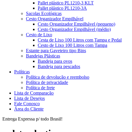
Pallet plástico PL1210-3 KLT
Pallet plástico PL1210-3A
Sacolas Ecológicas
Cesto Organizador Empilhável
Cesto Organizador Empilhável (pequeno)
Cesto Organizador Empilhável (médio)
Cesto de Lixo
Cesta de Lixo 100 Litros com Tampa e Pedal
Cesto de Lixo 100 Litros com Tampa
Estante para Gaveteiro tipo Bins
Bandejas Plásticas
Bandeja para ovos
Bandeja para pescados
Políticas
Política de devolução e reembolso
Política de privacidade
Política de frete
Lista de Comparação
Lista de Desejos
Fale Conosco
Área do Cliente
Entrega Expressa p/ todo Brasil!