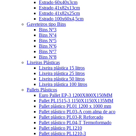
Estrado 60x40x3cm
Estrado 41x82x13cm
Estrado 41x82x25cm
Estrado 100x60x4,5cm
Gaveteiros tipo Bins
Bins Nº3
Bins Nº4
Bins Nº5
Bins Nº6
Bins Nº7
Bins Nº8
Lixeiras Plásticas
Lixeira plástica 15 litros
Lixeira plástica 25 litros
Lixeira plástica 50 litros
Lixeira plástica 100 litros
Pallets Plásticos
Euro Pallet EP-3 1200X800X150MM
Pallet PL1515-3 1150X1150X135MM
Pallet plástico PL01 1200 x 1000 mm
Pallet plástico PL03-A com alma de aço
Pallet plástico PL03-R Reforçado
Pallet plástico PL04-T Termoformado
Pallet plástico PL1210
Pallet plástico PL1210-3