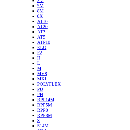
3M
5M
8M
8X
AT10
AT20
AT3
AT5
ATP10
ELO
F2
H
L
M
MV8
MXL
POLYFLEX
PU
PH
RPP14M
RPP5M
RPP8
RPP8M
S
S14M