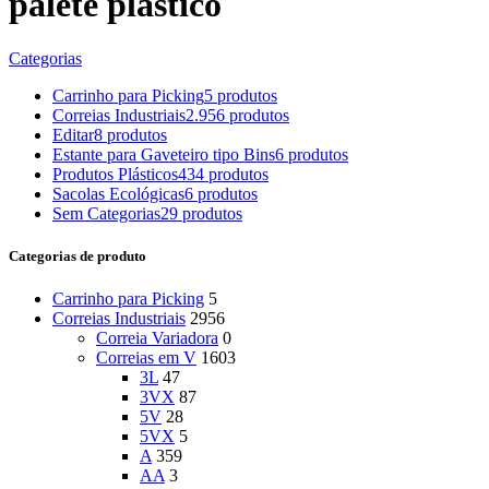
palete plastico
Categorias
Carrinho para Picking
5 produtos
Correias Industriais
2.956 produtos
Editar
8 produtos
Estante para Gaveteiro tipo Bins
6 produtos
Produtos Plásticos
434 produtos
Sacolas Ecológicas
6 produtos
Sem Categorias
29 produtos
Categorias de produto
Carrinho para Picking
5
Correias Industriais
2956
Correia Variadora
0
Correias em V
1603
3L
47
3VX
87
5V
28
5VX
5
A
359
AA
3