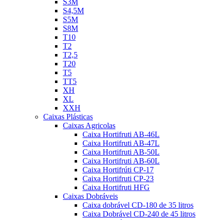
S3M
S4,5M
S5M
S8M
T10
T2
T2,5
T20
T5
TT5
XH
XL
XXH
Caixas Plásticas
Caixas Agricolas
Caixa Hortifruti AB-46L
Caixa Hortifruti AB-47L
Caixa Hortifruti AB-50L
Caixa Hortifruti AB-60L
Caixa Hortifrúti CP-17
Caixa Hortifruti CP-23
Caixa Hortifruti HFG
Caixas Dobráveis
Caixa dobrável CD-180 de 35 litros
Caixa Dobrável CD-240 de 45 litros