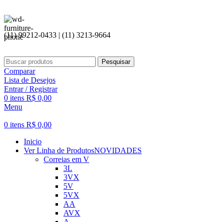
(11) 99212-0433 | (11) 3213-9664
Pesquisar
Comparar
Lista de Desejos
Entrar / Registrar
0
itens
R$
0,00
Menu
0
itens
R$
0,00
Inicio
Ver Linha de Produtos
NOVIDADES
Correias em V
3L
3VX
5V
5VX
AA
AVX
A