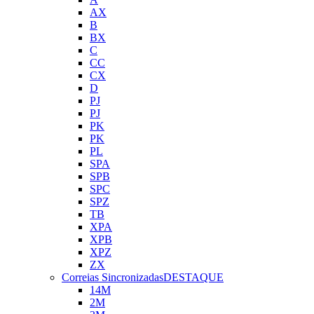
AX
B
BX
C
CC
CX
D
PJ
PJ
PK
PK
PL
SPA
SPB
SPC
SPZ
TB
XPA
XPB
XPZ
ZX
Correias Sincronizadas
DESTAQUE
14M
2M