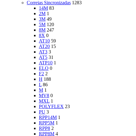
Correias Sincronizadas
1283
14M
83
2M
1
3M
49
5M
120
8M
247
8X
0
AT10
59
AT20
15
AT3
3
AT5
31
ATP10
1
ELO
0
F2
2
H
188
L
86
M
1
MV8
0
MXL
1
POLYFLEX
23
PU
3
RPP14M
1
RPP5M
1
RPP8
2
RPP8M
4