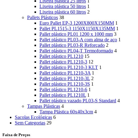
Lixeira plástica 25 litros
1
Lixeira plástica 50 litros
1
Lixeira plástica 60 litros
2
Pallets Plásticos
38
Euro Pallet EP-3 1200X800X150MM
1
Pallet PL1515-3 1150X1150X135MM
1
Pallet plástico PL01 1200 x 1000 mm
3
Pallet plástico PL03-A com alma de aço
1
Pallet plástico PL03-R Reforçado
2
Pallet plástico PL04-T Termoformado
4
Pallet plástico PL1210
15
Pallet plástico PL1210-3
12
Pallet plástico PL1210-3 KLT
1
Pallet plástico PL1210-3A
1
Pallet plástico PL1210-3L
2
Pallet plástico PL1210-3S
1
Pallet plástico PL1210-6
1
Pallet plástico PL1210L
1
Pallet plástico vazado PL03-S Standard
4
Tampas Plásticas
4
Tampa Plástica 60x40x3cm
4
Sacolas Ecológicas
6
Sem Categorias
29
Faixa de Preços