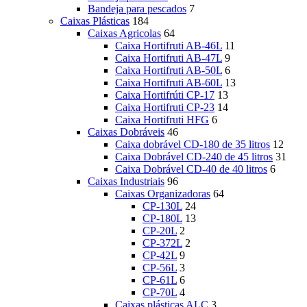
Bandeja para pescados
7
Caixas Plásticas
184
Caixas Agricolas
64
Caixa Hortifruti AB-46L
11
Caixa Hortifruti AB-47L
9
Caixa Hortifruti AB-50L
6
Caixa Hortifruti AB-60L
13
Caixa Hortifrúti CP-17
13
Caixa Hortifruti CP-23
14
Caixa Hortifruti HFG
6
Caixas Dobráveis
46
Caixa dobrável CD-180 de 35 litros
12
Caixa Dobrável CD-240 de 45 litros
31
Caixa Dobrável CD-40 de 40 litros
6
Caixas Industriais
96
Caixas Organizadoras
64
CP-130L
24
CP-180L
13
CP-20L
2
CP-372L
2
CP-42L
9
CP-56L
3
CP-61L
6
CP-70L
4
Caixas plásticas ALC
3