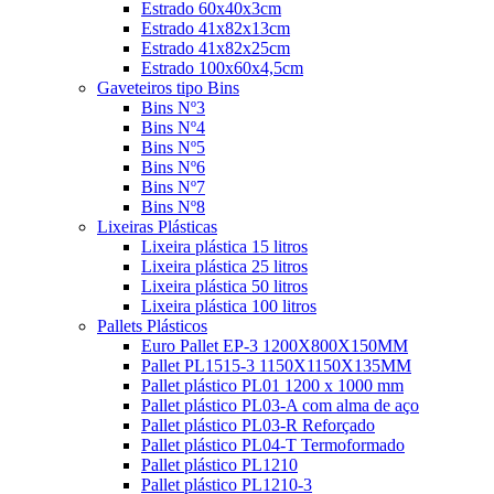
Estrado 60x40x3cm
Estrado 41x82x13cm
Estrado 41x82x25cm
Estrado 100x60x4,5cm
Gaveteiros tipo Bins
Bins Nº3
Bins Nº4
Bins Nº5
Bins Nº6
Bins Nº7
Bins Nº8
Lixeiras Plásticas
Lixeira plástica 15 litros
Lixeira plástica 25 litros
Lixeira plástica 50 litros
Lixeira plástica 100 litros
Pallets Plásticos
Euro Pallet EP-3 1200X800X150MM
Pallet PL1515-3 1150X1150X135MM
Pallet plástico PL01 1200 x 1000 mm
Pallet plástico PL03-A com alma de aço
Pallet plástico PL03-R Reforçado
Pallet plástico PL04-T Termoformado
Pallet plástico PL1210
Pallet plástico PL1210-3