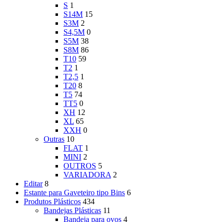
S
1
S14M
15
S3M
2
S4,5M
0
S5M
38
S8M
86
T10
59
T2
1
T2,5
1
T20
8
T5
74
TT5
0
XH
12
XL
65
XXH
0
Outras
10
FLAT
1
MINI
2
OUTROS
5
VARIADORA
2
Editar
8
Estante para Gaveteiro tipo Bins
6
Produtos Plásticos
434
Bandejas Plásticas
11
Bandeja para ovos
4