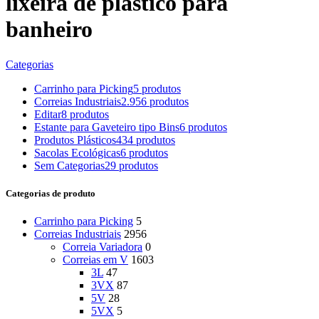
lixeira de plástico para
banheiro
Categorias
Carrinho para Picking
5 produtos
Correias Industriais
2.956 produtos
Editar
8 produtos
Estante para Gaveteiro tipo Bins
6 produtos
Produtos Plásticos
434 produtos
Sacolas Ecológicas
6 produtos
Sem Categorias
29 produtos
Categorias de produto
Carrinho para Picking
5
Correias Industriais
2956
Correia Variadora
0
Correias em V
1603
3L
47
3VX
87
5V
28
5VX
5