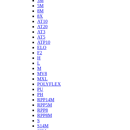
3M
5M
8M
8X
AT10
AT20
AT3
AT5
ATP10
ELO
F2
H
L
M
MV8
MXL
POLYFLEX
PU
PH
RPP14M
RPP5M
RPP8
RPP8M
S
S14M