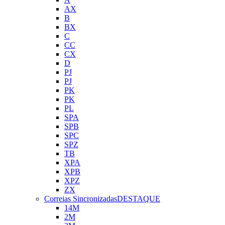
AX
B
BX
C
CC
CX
D
PJ
PJ
PK
PK
PL
SPA
SPB
SPC
SPZ
TB
XPA
XPB
XPZ
ZX
Correias Sincronizadas
DESTAQUE
14M
2M