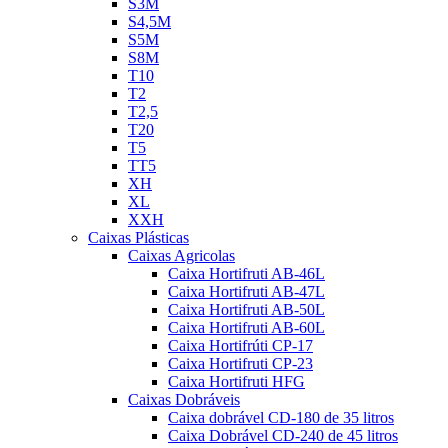
S3M
S4,5M
S5M
S8M
T10
T2
T2,5
T20
T5
TT5
XH
XL
XXH
Caixas Plásticas
Caixas Agricolas
Caixa Hortifruti AB-46L
Caixa Hortifruti AB-47L
Caixa Hortifruti AB-50L
Caixa Hortifruti AB-60L
Caixa Hortifrúti CP-17
Caixa Hortifruti CP-23
Caixa Hortifruti HFG
Caixas Dobráveis
Caixa dobrável CD-180 de 35 litros
Caixa Dobrável CD-240 de 45 litros