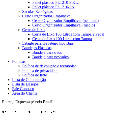
Pallet plástico PL1210-3 KLT
Pallet plástico PL1210-3A
Sacolas Ecológicas
Cesto Organizador Empilhável
Cesto Organizador Empilhável (pequeno)
Cesto Organizador Empilhável (médio)
Cesto de Lixo
Cesta de Lixo 100 Litros com Tampa e Pedal
Cesto de Lixo 100 Litros com Tampa
Estante para Gaveteiro tipo Bins
Bandejas Plásticas
Bandeja para ovos
Bandeja para pescados
Políticas
Política de devolução e reembolso
Política de privacidade
Política de frete
Lista de Comparação
Lista de Desejos
Fale Conosco
Área do Cliente
Entrega Expressa p/ todo Brasil!