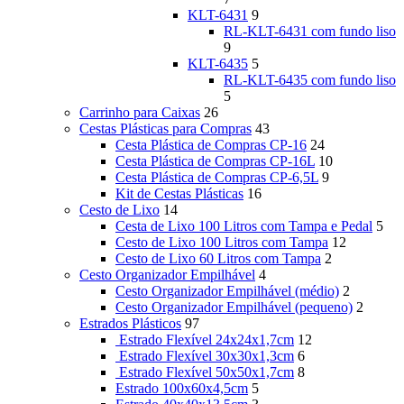
KLT-6431
9
RL-KLT-6431 com fundo liso
9
KLT-6435
5
RL-KLT-6435 com fundo liso
5
Carrinho para Caixas
26
Cestas Plásticas para Compras
43
Cesta Plástica de Compras CP-16
24
Cesta Plástica de Compras CP-16L
10
Cesta Plástica de Compras CP-6,5L
9
Kit de Cestas Plásticas
16
Cesto de Lixo
14
Cesta de Lixo 100 Litros com Tampa e Pedal
5
Cesto de Lixo 100 Litros com Tampa
12
Cesto de Lixo 60 Litros com Tampa
2
Cesto Organizador Empilhável
4
Cesto Organizador Empilhável (médio)
2
Cesto Organizador Empilhável (pequeno)
2
Estrados Plásticos
97
Estrado Flexível 24x24x1,7cm
12
Estrado Flexível 30x30x1,3cm
6
Estrado Flexível 50x50x1,7cm
8
Estrado 100x60x4,5cm
5