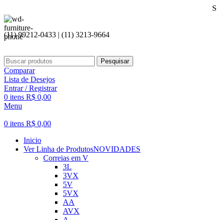
Seja bem 
(11) 99212-0433 | (11) 3213-9664
Pesquisar
Comparar
Lista de Desejos
Entrar / Registrar
0
itens
R$
0,00
Menu
0
itens
R$
0,00
Inicio
Ver Linha de Produtos
NOVIDADES
Correias em V
3L
3VX
5V
5VX
AA
AVX
A