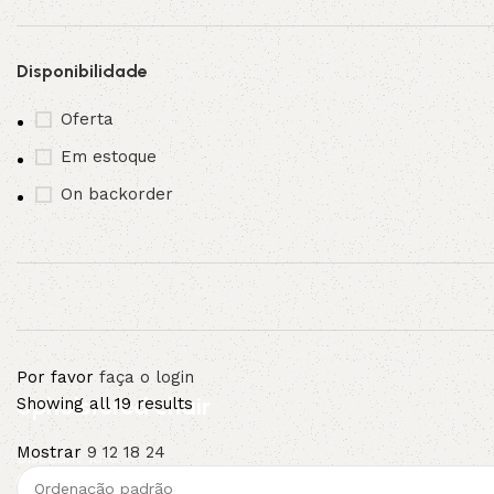
3L
3VX
Disponibilidade
Oferta
A
AX
Em estoque
CX
D
On backorder
PL
SPA
XPA
XPB
Por favor
faça o login
Upholstered chair
Showing all 19 results
Mostrar
9
12
18
24
Discount 10%
Shop Now