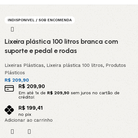
INDISPONIVEL / SOB ENCOMENDA
INDISPONIVEL / SOB ENCOMENDA
INDISPONIVEL / SOB ENCOMENDA
INDISPONIVEL / SOB ENCOMENDA
INDISPONIVEL / SOB ENCOMENDA
Lixeira plástica 100 litros branca com
suporte e pedal e rodas
Lixeiras Plásticas
,
Lixeira plástica 100 litros
,
Produtos
Plásticos
R$
209,90
R$
209,90
Em até
1
x de
R$
209,90
sem juros no cartão de
crédito!
R$
199,41
no pix
Adicionar ao carrinho