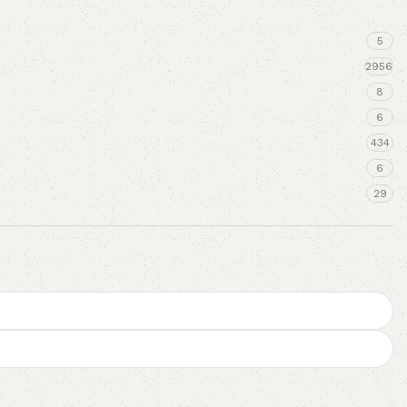
5
2956
8
6
434
6
29