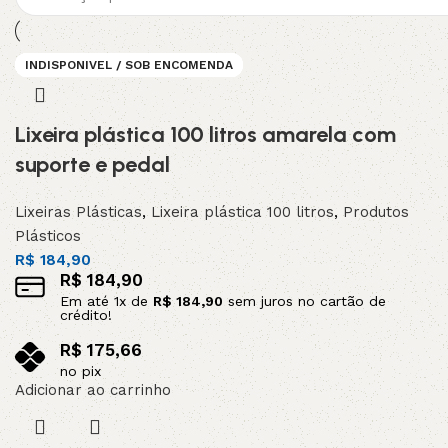
INDISPONIVEL / SOB ENCOMENDA
INDISPONIVEL / SOB ENCOMENDA
INDISPONIVEL / SOB ENCOMENDA
INDISPONIVEL / SOB ENCOMENDA
INDISPONIVEL / SOB ENCOMENDA
Lixeira plástica 100 litros amarela com
suporte e pedal
Lixeiras Plásticas
,
Lixeira plástica 100 litros
,
Produtos
Plásticos
R$
184,90
R$
184,90
Em até
1
x de
R$
184,90
sem juros no cartão de
crédito!
R$
175,66
no pix
Adicionar ao carrinho