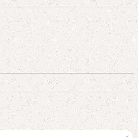
AVX
CC
PK
Z
TB