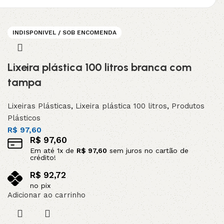
INDISPONIVEL / SOB ENCOMENDA
INDISPONIVEL / SOB ENCOMENDA
INDISPONIVEL / SOB ENCOMENDA
INDISPONIVEL / SOB ENCOMENDA
INDISPONIVEL / SOB ENCOMENDA
Lixeira plástica 100 litros branca com
tampa
Lixeiras Plásticas
,
Lixeira plástica 100 litros
,
Produtos
Plásticos
R$
97,60
R$
97,60
Em até
1
x de
R$
97,60
sem juros no cartão de
crédito!
R$
92,72
no pix
Adicionar ao carrinho