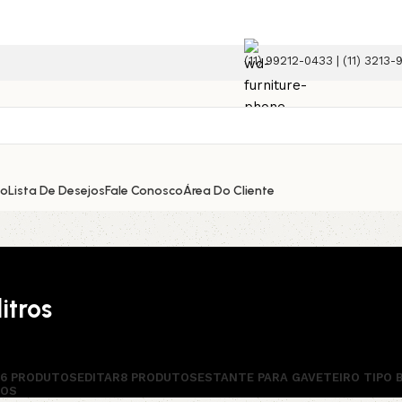
(11) 99212-0433 | (11) 3213-
e!
ão
Lista De Desejos
Fale Conosco
Área Do Cliente
itros
56 PRODUTOS
EDITAR
8 PRODUTOS
ESTANTE PARA GAVETEIRO TIPO 
TOS