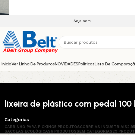
Seja bem vindo a nossa plataforma e-commerc
Inicio
Ver Linha De Produtos
NOVIDADES
Políticas
Lista De Comparaç
lixeira de plástico com pedal 100 l
Categorias
CARRINHO PARA PICKING
5 PRODUTOS
CORREIAS INDUSTRIAIS
2.9
SACOLAS ECOLÓGICAS
6 PRODUTOS
SEM CATEGORIAS
29 PRODU