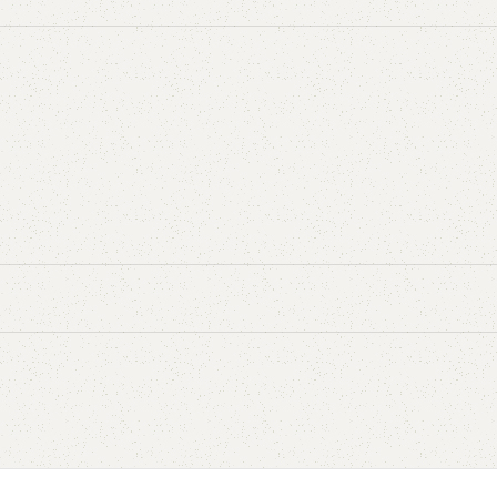
5V
5VX
AA
B
BX
C
PJ
PJ
PK
SPB
SPC
SP
XPZ
ZX