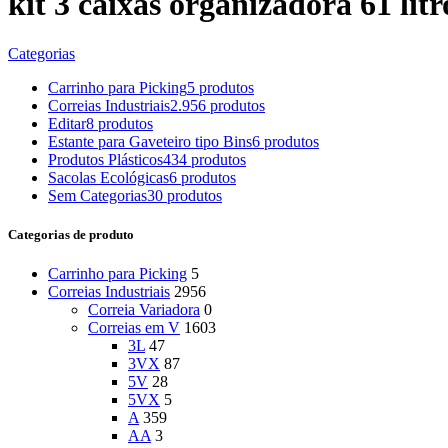
kit 3 caixas organizadora 61 litr
Categorias
Carrinho para Picking
5 produtos
Correias Industriais
2.956 produtos
Editar
8 produtos
Estante para Gaveteiro tipo Bins
6 produtos
Produtos Plásticos
434 produtos
Sacolas Ecológicas
6 produtos
Sem Categorias
30 produtos
Categorias de produto
Carrinho para Picking
5
Correias Industriais
2956
Correia Variadora
0
Correias em V
1603
3L
47
3VX
87
5V
28
5VX
5
A
359
AA
3