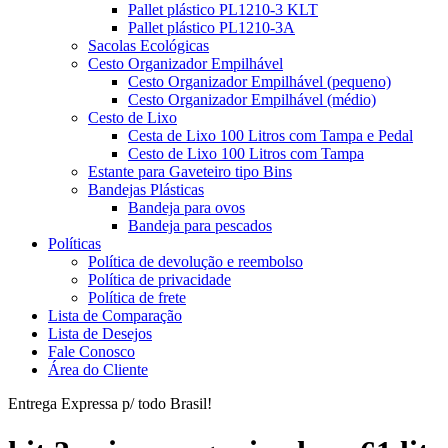
Pallet plástico PL1210-3 KLT
Pallet plástico PL1210-3A
Sacolas Ecológicas
Cesto Organizador Empilhável
Cesto Organizador Empilhável (pequeno)
Cesto Organizador Empilhável (médio)
Cesto de Lixo
Cesta de Lixo 100 Litros com Tampa e Pedal
Cesto de Lixo 100 Litros com Tampa
Estante para Gaveteiro tipo Bins
Bandejas Plásticas
Bandeja para ovos
Bandeja para pescados
Políticas
Política de devolução e reembolso
Política de privacidade
Política de frete
Lista de Comparação
Lista de Desejos
Fale Conosco
Área do Cliente
Entrega Expressa p/ todo Brasil!