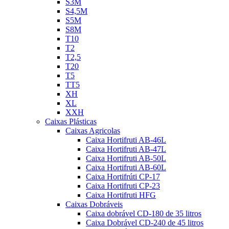
S3M
S4,5M
S5M
S8M
T10
T2
T2,5
T20
T5
TT5
XH
XL
XXH
Caixas Plásticas
Caixas Agricolas
Caixa Hortifruti AB-46L
Caixa Hortifruti AB-47L
Caixa Hortifruti AB-50L
Caixa Hortifruti AB-60L
Caixa Hortifrúti CP-17
Caixa Hortifruti CP-23
Caixa Hortifruti HFG
Caixas Dobráveis
Caixa dobrável CD-180 de 35 litros
Caixa Dobrável CD-240 de 45 litros