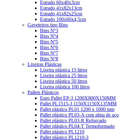
Estrado 60x40x3cm
Estrado 41x82x13cm
Estrado 41x82x25cm
Estrado 100x60x4,5cm
Gaveteiros tipo Bins
Bins Nº3
Bins Nº4
Bins Nº5
Bins Nº6
Bins Nº7
Bins Nº8
Lixeiras Plásticas
Lixeira plástica 15 litros
Lixeira plástica 25 litros
Lixeira plástica 50 litros
Lixeira plástica 100 litros
Pallets Plásticos
Euro Pallet EP-3 1200X800X150MM
Pallet PL1515-3 1150X1150X135MM
Pallet plástico PL01 1200 x 1000 mm
Pallet plástico PL03-A com alma de aço
Pallet plástico PL03-R Reforçado
Pallet plástico PL04-T Termoformado
Pallet plástico PL1210
Pallet plástico PL1210-3