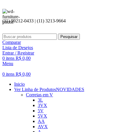
(11) 99212-0433 | (11) 3213-9664
Pesquisar
Comparar
Lista de Desejos
Entrar / Registrar
0
itens
R$
0,00
Menu
0
itens
R$
0,00
Inicio
Ver Linha de Produtos
NOVIDADES
Correias em V
3L
3VX
5V
5VX
AA
AVX
A