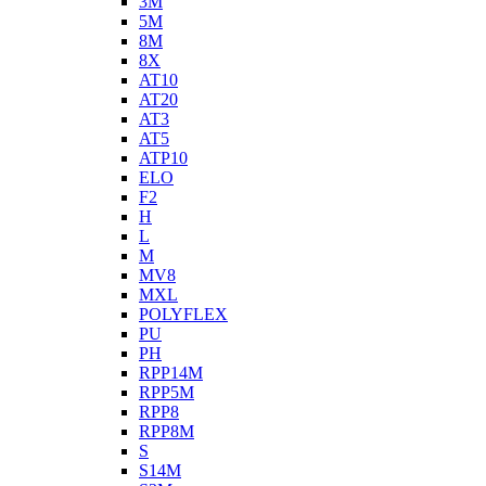
3M
5M
8M
8X
AT10
AT20
AT3
AT5
ATP10
ELO
F2
H
L
M
MV8
MXL
POLYFLEX
PU
PH
RPP14M
RPP5M
RPP8
RPP8M
S
S14M