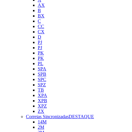
AX
B
BX
C
CC
CX
D
PJ
PJ
PK
PK
PL
SPA
SPB
SPC
SPZ
TB
XPA
XPB
XPZ
ZX
Correias Sincronizadas
DESTAQUE
14M
2M