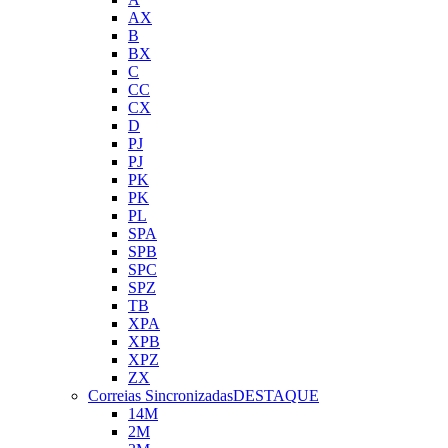
AX
B
BX
C
CC
CX
D
PJ
PJ
PK
PK
PL
SPA
SPB
SPC
SPZ
TB
XPA
XPB
XPZ
ZX
Correias Sincronizadas
DESTAQUE
14M
2M