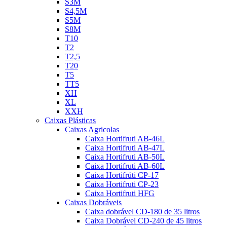
S3M
S4,5M
S5M
S8M
T10
T2
T2,5
T20
T5
TT5
XH
XL
XXH
Caixas Plásticas
Caixas Agricolas
Caixa Hortifruti AB-46L
Caixa Hortifruti AB-47L
Caixa Hortifruti AB-50L
Caixa Hortifruti AB-60L
Caixa Hortifrúti CP-17
Caixa Hortifruti CP-23
Caixa Hortifruti HFG
Caixas Dobráveis
Caixa dobrável CD-180 de 35 litros
Caixa Dobrável CD-240 de 45 litros