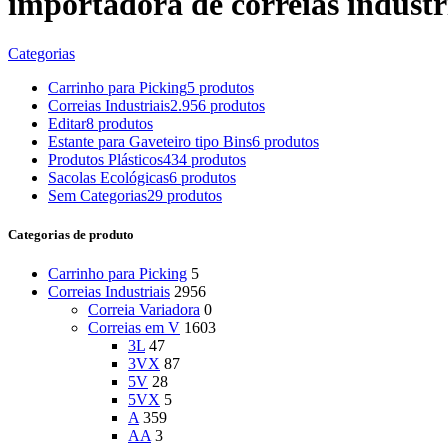
importadora de correias industr
Categorias
Carrinho para Picking
5 produtos
Correias Industriais
2.956 produtos
Editar
8 produtos
Estante para Gaveteiro tipo Bins
6 produtos
Produtos Plásticos
434 produtos
Sacolas Ecológicas
6 produtos
Sem Categorias
29 produtos
Categorias de produto
Carrinho para Picking
5
Correias Industriais
2956
Correia Variadora
0
Correias em V
1603
3L
47
3VX
87
5V
28
5VX
5
A
359
AA
3