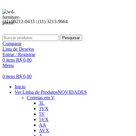
(11) 99212-0433 | (11) 3213-9664
Pesquisar
Comparar
Lista de Desejos
Entrar / Registrar
0
itens
R$
0,00
Menu
0
itens
R$
0,00
Inicio
Ver Linha de Produtos
NOVIDADES
Correias em V
3L
3VX
5V
5VX
AA
AVX
A