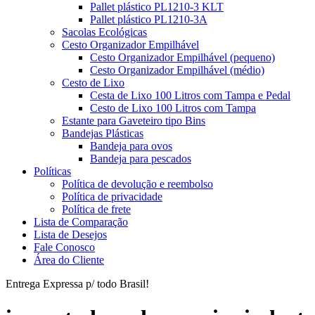
Pallet plástico PL1210-3 KLT
Pallet plástico PL1210-3A
Sacolas Ecológicas
Cesto Organizador Empilhável
Cesto Organizador Empilhável (pequeno)
Cesto Organizador Empilhável (médio)
Cesto de Lixo
Cesta de Lixo 100 Litros com Tampa e Pedal
Cesto de Lixo 100 Litros com Tampa
Estante para Gaveteiro tipo Bins
Bandejas Plásticas
Bandeja para ovos
Bandeja para pescados
Políticas
Política de devolução e reembolso
Política de privacidade
Política de frete
Lista de Comparação
Lista de Desejos
Fale Conosco
Área do Cliente
Entrega Expressa p/ todo Brasil!