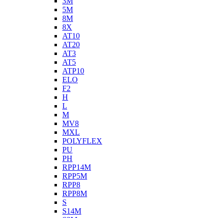
3M
5M
8M
8X
AT10
AT20
AT3
AT5
ATP10
ELO
F2
H
L
M
MV8
MXL
POLYFLEX
PU
PH
RPP14M
RPP5M
RPP8
RPP8M
S
S14M