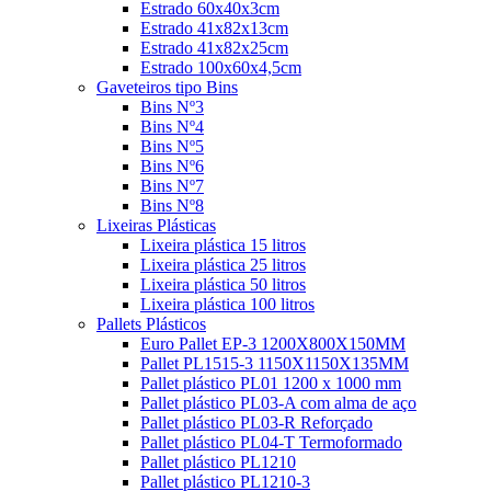
Estrado 60x40x3cm
Estrado 41x82x13cm
Estrado 41x82x25cm
Estrado 100x60x4,5cm
Gaveteiros tipo Bins
Bins Nº3
Bins Nº4
Bins Nº5
Bins Nº6
Bins Nº7
Bins Nº8
Lixeiras Plásticas
Lixeira plástica 15 litros
Lixeira plástica 25 litros
Lixeira plástica 50 litros
Lixeira plástica 100 litros
Pallets Plásticos
Euro Pallet EP-3 1200X800X150MM
Pallet PL1515-3 1150X1150X135MM
Pallet plástico PL01 1200 x 1000 mm
Pallet plástico PL03-A com alma de aço
Pallet plástico PL03-R Reforçado
Pallet plástico PL04-T Termoformado
Pallet plástico PL1210
Pallet plástico PL1210-3