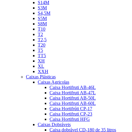
S14M
S3M
S4,5M
S5M
S8M
T10
T2
T2,5
T20
T5
TT5
XH
XL
XXH
Caixas Plásticas
Caixas Agricolas
Caixa Hortifruti AB-46L
Caixa Hortifruti AB-47L
Caixa Hortifruti AB-50L
Caixa Hortifruti AB-60L
Caixa Hortifrúti CP-17
Caixa Hortifruti CP-23
Caixa Hortifruti HFG
Caixas Dobráveis
Caixa dobrável CD-180 de 35 litros