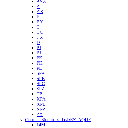
AVX
A
AX
B
BX
C
CC
CX
D
PJ
PJ
PK
PK
PL
SPA
SPB
SPC
SPZ
TB
XPA
XPB
XPZ
ZX
Correias Sincronizadas
DESTAQUE
14M