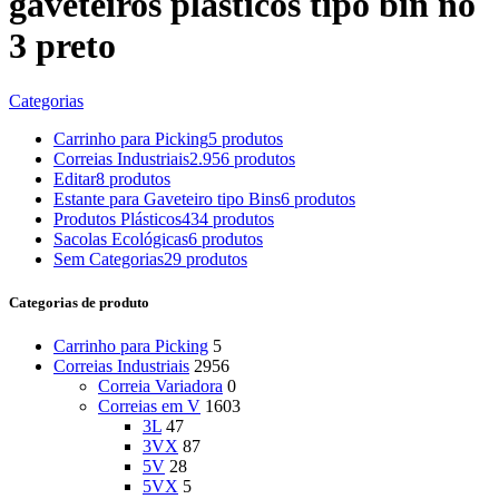
gaveteiros plasticos tipo bin no
3 preto
Categorias
Carrinho para Picking
5 produtos
Correias Industriais
2.956 produtos
Editar
8 produtos
Estante para Gaveteiro tipo Bins
6 produtos
Produtos Plásticos
434 produtos
Sacolas Ecológicas
6 produtos
Sem Categorias
29 produtos
Categorias de produto
Carrinho para Picking
5
Correias Industriais
2956
Correia Variadora
0
Correias em V
1603
3L
47
3VX
87
5V
28
5VX
5