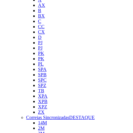
AX
B
BX
C
CC
CX
D
PJ
PJ
PK
PK
PL
SPA
SPB
SPC
SPZ
TB
XPA
XPB
XPZ
ZX
Correias Sincronizadas
DESTAQUE
14M
2M