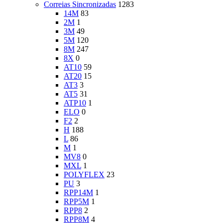
Correias Sincronizadas
1283
14M
83
2M
1
3M
49
5M
120
8M
247
8X
0
AT10
59
AT20
15
AT3
3
AT5
31
ATP10
1
ELO
0
F2
2
H
188
L
86
M
1
MV8
0
MXL
1
POLYFLEX
23
PU
3
RPP14M
1
RPP5M
1
RPP8
2
RPP8M
4