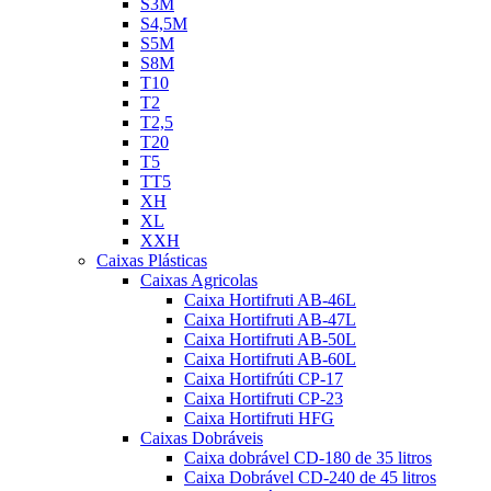
S3M
S4,5M
S5M
S8M
T10
T2
T2,5
T20
T5
TT5
XH
XL
XXH
Caixas Plásticas
Caixas Agricolas
Caixa Hortifruti AB-46L
Caixa Hortifruti AB-47L
Caixa Hortifruti AB-50L
Caixa Hortifruti AB-60L
Caixa Hortifrúti CP-17
Caixa Hortifruti CP-23
Caixa Hortifruti HFG
Caixas Dobráveis
Caixa dobrável CD-180 de 35 litros
Caixa Dobrável CD-240 de 45 litros