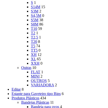
S
1
S14M
15
S3M
2
S4,5M
0
S5M
38
S8M
86
T10
59
T2
1
T2,5
1
T20
8
T5
74
TT5
0
XH
12
XL
65
XXH
0
Outras
10
FLAT
1
MINI
2
OUTROS
5
VARIADORA
2
Editar
8
Estante para Gaveteiro tipo Bins
6
Produtos Plásticos
434
Bandejas Plásticas
11
Bandeja para ovos
4