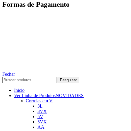
Formas de Pagamento
TODOS OS DIREITOS RESERVADOS – 2022 – 2026
Nós da ABelt Group Company nos reservamos o direito de executar manutenção e
alterações de preços, e bem firmar que as fotos sao meramente ilustrativas, entre em
contato para mais informações!
ABELT GROUP COMPANY
Fechar
Pesquisar
Inicio
Ver Linha de Produtos
NOVIDADES
Correias em V
3L
3VX
5V
5VX
AA