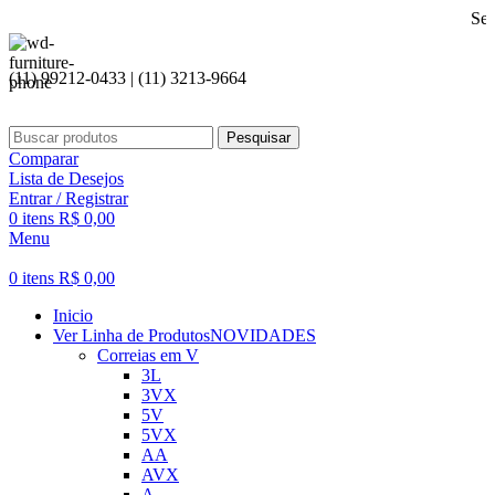
Seja bem vind
(11) 99212-0433 | (11) 3213-9664
Pesquisar
Comparar
Lista de Desejos
Entrar / Registrar
0
itens
R$
0,00
Menu
0
itens
R$
0,00
Inicio
Ver Linha de Produtos
NOVIDADES
Correias em V
3L
3VX
5V
5VX
AA
AVX
A