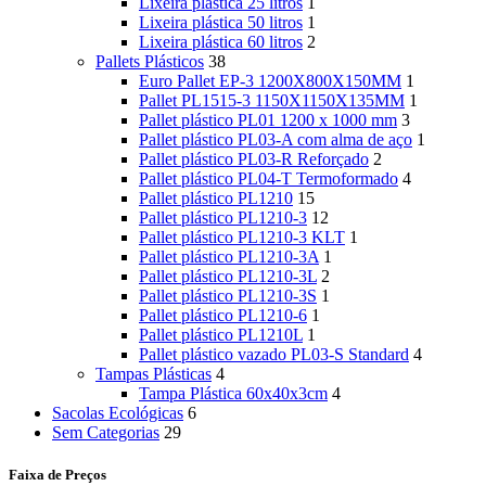
Lixeira plástica 25 litros
1
Lixeira plástica 50 litros
1
Lixeira plástica 60 litros
2
Pallets Plásticos
38
Euro Pallet EP-3 1200X800X150MM
1
Pallet PL1515-3 1150X1150X135MM
1
Pallet plástico PL01 1200 x 1000 mm
3
Pallet plástico PL03-A com alma de aço
1
Pallet plástico PL03-R Reforçado
2
Pallet plástico PL04-T Termoformado
4
Pallet plástico PL1210
15
Pallet plástico PL1210-3
12
Pallet plástico PL1210-3 KLT
1
Pallet plástico PL1210-3A
1
Pallet plástico PL1210-3L
2
Pallet plástico PL1210-3S
1
Pallet plástico PL1210-6
1
Pallet plástico PL1210L
1
Pallet plástico vazado PL03-S Standard
4
Tampas Plásticas
4
Tampa Plástica 60x40x3cm
4
Sacolas Ecológicas
6
Sem Categorias
29
Faixa de Preços