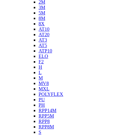
2M
3M
5M
8M
8X
AT10
AT20
AT3
AT5
ATP10
ELO
F2
H
L
M
MV8
MXL
POLYFLEX
PU
PH
RPP14M
RPP5M
RPP8
RPP8M
S