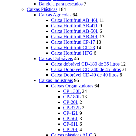
Bandeja para pescados
7
Caixas Plásticas
184
Caixas Agricolas
64
Caixa Hortifruti AB-46L
11
Caixa Hortifruti AB-47L
9
Caixa Hortifruti AB-50L
6
Caixa Hortifruti AB-60L
13
Caixa Hortifrúti CP-17
13
Caixa Hortifruti CP-23
14
Caixa Hortifruti HFG
6
Caixas Dobráveis
46
Caixa dobrável CD-180 de 35 litros
12
Caixa Dobrável CD-240 de 45 litros
31
Caixa Dobrável CD-40 de 40 litros
6
Caixas Industriais
96
Caixas Organizadoras
64
CP-130L
24
CP-180L
13
CP-20L
2
CP-372L
2
CP-42L
9
CP-56L
3
CP-61L
6
CP-70L
4
Caixas plásticas ALC
3