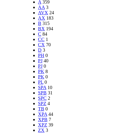
A
359
AA
3
AVX
24
AX
183
B
315
BX
194
C
84
CC
1
CX
70
D
3
PH
0
PJ
40
PJ
0
PK
8
PK
0
PL
0
SPA
10
SPB
31
SPC
2
SPZ
4
TB
0
XPA
44
XPB
7
XPZ
39
ZX
3