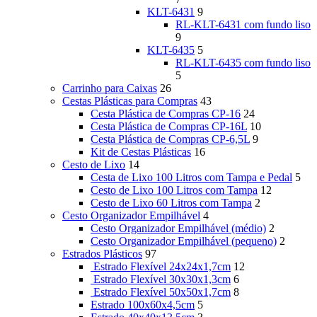
KLT-6431
9
RL-KLT-6431 com fundo liso
9
KLT-6435
5
RL-KLT-6435 com fundo liso
5
Carrinho para Caixas
26
Cestas Plásticas para Compras
43
Cesta Plástica de Compras CP-16
24
Cesta Plástica de Compras CP-16L
10
Cesta Plástica de Compras CP-6,5L
9
Kit de Cestas Plásticas
16
Cesto de Lixo
14
Cesta de Lixo 100 Litros com Tampa e Pedal
5
Cesto de Lixo 100 Litros com Tampa
12
Cesto de Lixo 60 Litros com Tampa
2
Cesto Organizador Empilhável
4
Cesto Organizador Empilhável (médio)
2
Cesto Organizador Empilhável (pequeno)
2
Estrados Plásticos
97
Estrado Flexível 24x24x1,7cm
12
Estrado Flexível 30x30x1,3cm
6
Estrado Flexível 50x50x1,7cm
8
Estrado 100x60x4,5cm
5