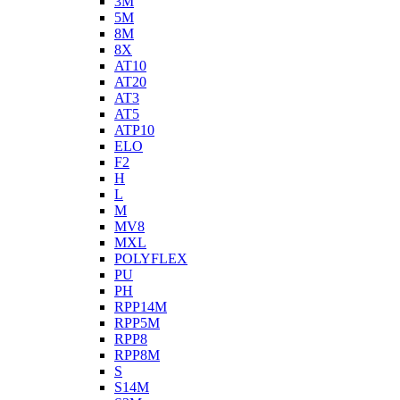
3M
5M
8M
8X
AT10
AT20
AT3
AT5
ATP10
ELO
F2
H
L
M
MV8
MXL
POLYFLEX
PU
PH
RPP14M
RPP5M
RPP8
RPP8M
S
S14M