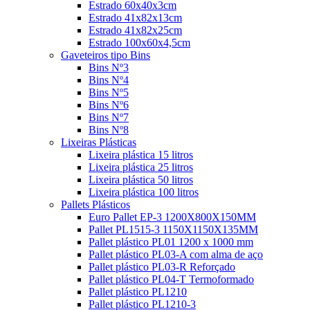
Estrado 60x40x3cm
Estrado 41x82x13cm
Estrado 41x82x25cm
Estrado 100x60x4,5cm
Gaveteiros tipo Bins
Bins Nº3
Bins Nº4
Bins Nº5
Bins Nº6
Bins Nº7
Bins Nº8
Lixeiras Plásticas
Lixeira plástica 15 litros
Lixeira plástica 25 litros
Lixeira plástica 50 litros
Lixeira plástica 100 litros
Pallets Plásticos
Euro Pallet EP-3 1200X800X150MM
Pallet PL1515-3 1150X1150X135MM
Pallet plástico PL01 1200 x 1000 mm
Pallet plástico PL03-A com alma de aço
Pallet plástico PL03-R Reforçado
Pallet plástico PL04-T Termoformado
Pallet plástico PL1210
Pallet plástico PL1210-3