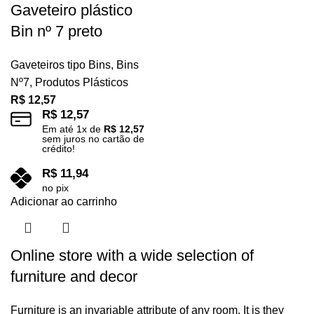
Gaveteiro plástico
Bin nº 7 preto
Gaveteiros tipo Bins
,
Bins
Nº7
,
Produtos Plásticos
R$
12,57
R$
12,57
Em até
1
x de
R$
12,57
sem juros no cartão de
crédito!
R$
11,94
no pix
Adicionar ao carrinho
Online store with a wide selection of
furniture and decor
Furniture is an invariable attribute of any room. It is they