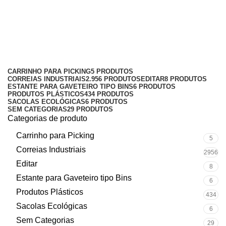
Gaveteiro tipo BIN Nº 7
Categorias
CARRINHO PARA PICKING
5 PRODUTOS
CORREIAS INDUSTRIAIS
2.956 PRODUTOS
EDITAR
8 PRODUTOS
ESTANTE PARA GAVETEIRO TIPO BINS
6 PRODUTOS
PRODUTOS PLÁSTICOS
434 PRODUTOS
SACOLAS ECOLÓGICAS
6 PRODUTOS
SEM CATEGORIAS
29 PRODUTOS
Categorias de produto
Carrinho para Picking
5
Correias Industriais
2956
Editar
8
Estante para Gaveteiro tipo Bins
6
Produtos Plásticos
434
Sacolas Ecológicas
6
Sem Categorias
29