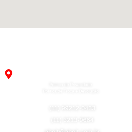
Fabricante de Produtos Plásticos com atendimento em
abrangência nacional!
R. Desembargador Olavo Ferreira Prado, 565 A -
Americanópolis - São Paulo - SP - 04427-000
Política de Privacidade
Política de Troca e Devolução
Fale Conosco
(11) 99212-0433
(11) 3213-9664
abelt@abelt.com.br