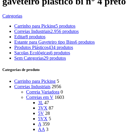
gaveteiro plástico bi n° 4 preto
Categorias
Carrinho para Picking
5 produtos
Correias Industriais
2.956 produtos
Editar
8 produtos
Estante para Gaveteiro tipo Bins
6 produtos
Produtos Plásticos
434 produtos
Sacolas Ecológicas
6 produtos
Sem Categorias
29 produtos
Categorias de produto
Carrinho para Picking
5
Correias Industriais
2956
Correia Variadora
0
Correias em V
1603
3L
47
3VX
87
5V
28
5VX
5
A
359
AA
3