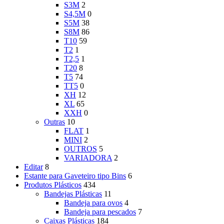
S3M
2
S4,5M
0
S5M
38
S8M
86
T10
59
T2
1
T2,5
1
T20
8
T5
74
TT5
0
XH
12
XL
65
XXH
0
Outras
10
FLAT
1
MINI
2
OUTROS
5
VARIADORA
2
Editar
8
Estante para Gaveteiro tipo Bins
6
Produtos Plásticos
434
Bandejas Plásticas
11
Bandeja para ovos
4
Bandeja para pescados
7
Caixas Plásticas
184