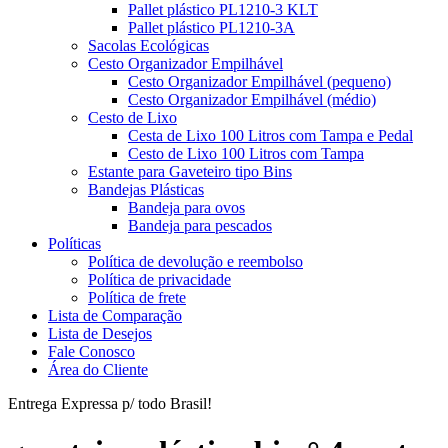
Pallet plástico PL1210-3 KLT
Pallet plástico PL1210-3A
Sacolas Ecológicas
Cesto Organizador Empilhável
Cesto Organizador Empilhável (pequeno)
Cesto Organizador Empilhável (médio)
Cesto de Lixo
Cesta de Lixo 100 Litros com Tampa e Pedal
Cesto de Lixo 100 Litros com Tampa
Estante para Gaveteiro tipo Bins
Bandejas Plásticas
Bandeja para ovos
Bandeja para pescados
Políticas
Política de devolução e reembolso
Política de privacidade
Política de frete
Lista de Comparação
Lista de Desejos
Fale Conosco
Área do Cliente
Entrega Expressa p/ todo Brasil!