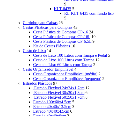
9
KLT-6435
5
RL-KLT-6435 com fundo liso
5
Carrinho para Caixas
26
Cestas Plásticas para Compras
43
Cesta Plástica de Compras CP-16
24
Cesta Plástica de Compras CP-16L
10
Cesta Plástica de Compras CP-6,5L
9
Kit de Cestas Plásticas
16
Cesto de Lixo
14
Cesta de Lixo 100 Litros com Tampa e Pedal
5
Cesto de Lixo 100 Litros com Tampa
12
Cesto de Lixo 60 Litros com Tampa
2
Cesto Organizador Empilhável
4
Cesto Organizador Empilhável (médio)
2
Cesto Organizador Empilhável (pequeno)
2
Estrados Plásticos
97
Estrado Flexível 24x24x1,7cm
12
Estrado Flexível 30x30x1,3cm
6
Estrado Flexível 50x50x1,7cm
8
Estrado 100x60x4,5cm
5
Estrado 40x40x13,5cm
3
Estrado 40x40x4,5cm
6
Estrado 40x40x9cm
3