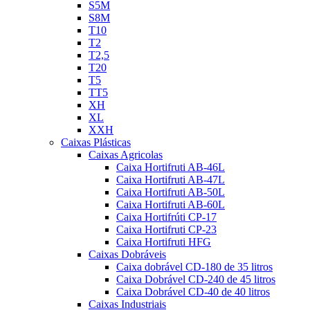
S5M
S8M
T10
T2
T2,5
T20
T5
TT5
XH
XL
XXH
Caixas Plásticas
Caixas Agricolas
Caixa Hortifruti AB-46L
Caixa Hortifruti AB-47L
Caixa Hortifruti AB-50L
Caixa Hortifruti AB-60L
Caixa Hortifrúti CP-17
Caixa Hortifruti CP-23
Caixa Hortifruti HFG
Caixas Dobráveis
Caixa dobrável CD-180 de 35 litros
Caixa Dobrável CD-240 de 45 litros
Caixa Dobrável CD-40 de 40 litros
Caixas Industriais