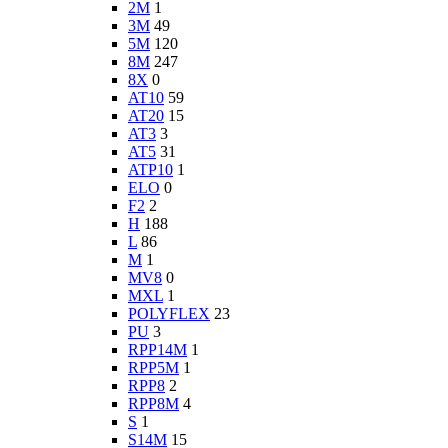
2M
1
3M
49
5M
120
8M
247
8X
0
AT10
59
AT20
15
AT3
3
AT5
31
ATP10
1
ELO
0
F2
2
H
188
L
86
M
1
MV8
0
MXL
1
POLYFLEX
23
PU
3
RPP14M
1
RPP5M
1
RPP8
2
RPP8M
4
S
1
S14M
15