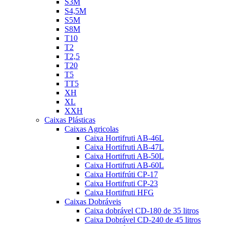
S3M
S4,5M
S5M
S8M
T10
T2
T2,5
T20
T5
TT5
XH
XL
XXH
Caixas Plásticas
Caixas Agricolas
Caixa Hortifruti AB-46L
Caixa Hortifruti AB-47L
Caixa Hortifruti AB-50L
Caixa Hortifruti AB-60L
Caixa Hortifrúti CP-17
Caixa Hortifruti CP-23
Caixa Hortifruti HFG
Caixas Dobráveis
Caixa dobrável CD-180 de 35 litros
Caixa Dobrável CD-240 de 45 litros