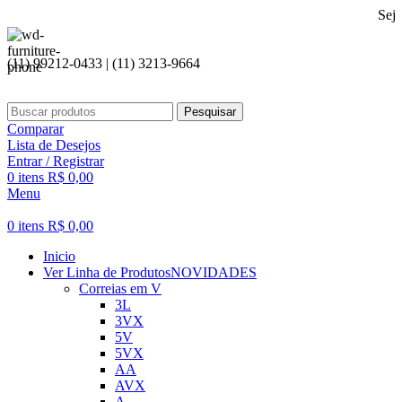
Seja bem vind
(11) 99212-0433 | (11) 3213-9664
Pesquisar
Comparar
Lista de Desejos
Entrar / Registrar
0
itens
R$
0,00
Menu
0
itens
R$
0,00
Inicio
Ver Linha de Produtos
NOVIDADES
Correias em V
3L
3VX
5V
5VX
AA
AVX
A