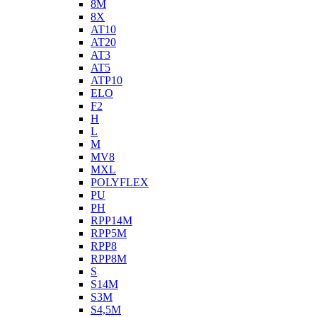
8M
8X
AT10
AT20
AT3
AT5
ATP10
ELO
F2
H
L
M
MV8
MXL
POLYFLEX
PU
PH
RPP14M
RPP5M
RPP8
RPP8M
S
S14M
S3M
S4,5M