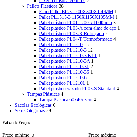
Lixeira plástica 60 litros
2
Pallets Plásticos
38
Euro Pallet EP-3 1200X800X150MM
1
Pallet PL1515-3 1150X1150X135MM
1
Pallet plástico PL01 1200 x 1000 mm
3
Pallet plástico PL03-A com alma de aço
1
Pallet plástico PL03-R Reforçado
2
Pallet plástico PL04-T Termoformado
4
Pallet plástico PL1210
15
Pallet plástico PL1210-3
12
Pallet plástico PL1210-3 KLT
1
Pallet plástico PL1210-3A
1
Pallet plástico PL1210-3L
2
Pallet plástico PL1210-3S
1
Pallet plástico PL1210-6
1
Pallet plástico PL1210L
1
Pallet plástico vazado PL03-S Standard
4
Tampas Plásticas
4
Tampa Plástica 60x40x3cm
4
Sacolas Ecológicas
6
Sem Categorias
29
Faixa de Preços
Preço mínimo
Preço máximo