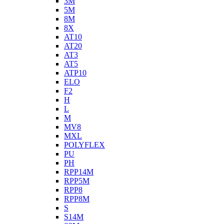
3M
5M
8M
8X
AT10
AT20
AT3
AT5
ATP10
ELO
F2
H
L
M
MV8
MXL
POLYFLEX
PU
PH
RPP14M
RPP5M
RPP8
RPP8M
S
S14M