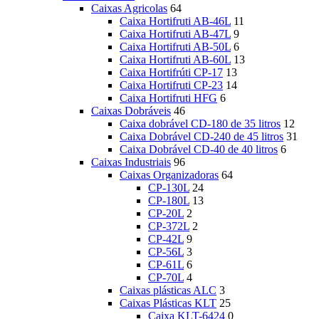
Caixas Agricolas
64
Caixa Hortifruti AB-46L
11
Caixa Hortifruti AB-47L
9
Caixa Hortifruti AB-50L
6
Caixa Hortifruti AB-60L
13
Caixa Hortifrúti CP-17
13
Caixa Hortifruti CP-23
14
Caixa Hortifruti HFG
6
Caixas Dobráveis
46
Caixa dobrável CD-180 de 35 litros
12
Caixa Dobrável CD-240 de 45 litros
31
Caixa Dobrável CD-40 de 40 litros
6
Caixas Industriais
96
Caixas Organizadoras
64
CP-130L
24
CP-180L
13
CP-20L
2
CP-372L
2
CP-42L
9
CP-56L
3
CP-61L
6
CP-70L
4
Caixas plásticas ALC
3
Caixas Plásticas KLT
25
Caixa KLT-6424
0