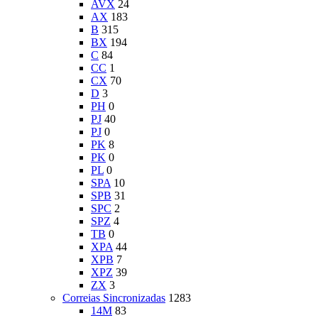
AVX
24
AX
183
B
315
BX
194
C
84
CC
1
CX
70
D
3
PH
0
PJ
40
PJ
0
PK
8
PK
0
PL
0
SPA
10
SPB
31
SPC
2
SPZ
4
TB
0
XPA
44
XPB
7
XPZ
39
ZX
3
Correias Sincronizadas
1283
14M
83