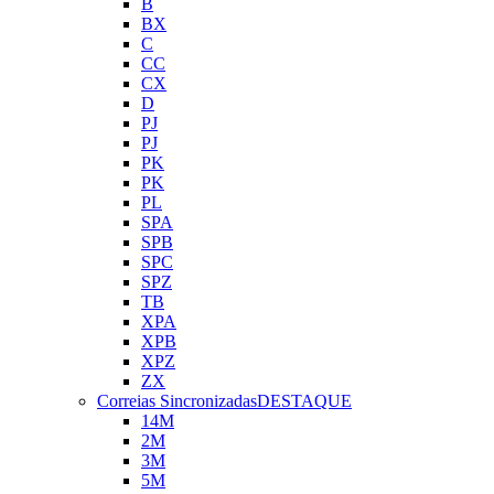
B
BX
C
CC
CX
D
PJ
PJ
PK
PK
PL
SPA
SPB
SPC
SPZ
TB
XPA
XPB
XPZ
ZX
Correias Sincronizadas
DESTAQUE
14M
2M
3M
5M