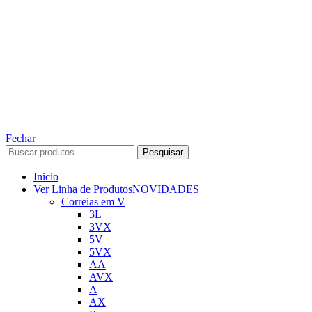
TODOS OS DIREITOS RESERVADOS – 2022 – 2026
Nós da ABelt Group Company nos reservamos o direito de executar manutenção e
alterações de preços, e bem firmar que as fotos sao meramente ilustrativas, entre em
contato para mais informações!
ABELT GROUP COMPANY
Fechar
Pesquisar
Inicio
Ver Linha de Produtos
NOVIDADES
Correias em V
3L
3VX
5V
5VX
AA
AVX
A
AX