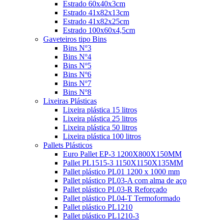
Estrado 60x40x3cm
Estrado 41x82x13cm
Estrado 41x82x25cm
Estrado 100x60x4,5cm
Gaveteiros tipo Bins
Bins Nº3
Bins Nº4
Bins Nº5
Bins Nº6
Bins Nº7
Bins Nº8
Lixeiras Plásticas
Lixeira plástica 15 litros
Lixeira plástica 25 litros
Lixeira plástica 50 litros
Lixeira plástica 100 litros
Pallets Plásticos
Euro Pallet EP-3 1200X800X150MM
Pallet PL1515-3 1150X1150X135MM
Pallet plástico PL01 1200 x 1000 mm
Pallet plástico PL03-A com alma de aço
Pallet plástico PL03-R Reforçado
Pallet plástico PL04-T Termoformado
Pallet plástico PL1210
Pallet plástico PL1210-3