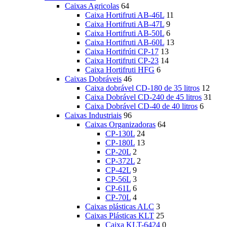
Caixas Agricolas
64
Caixa Hortifruti AB-46L
11
Caixa Hortifruti AB-47L
9
Caixa Hortifruti AB-50L
6
Caixa Hortifruti AB-60L
13
Caixa Hortifrúti CP-17
13
Caixa Hortifruti CP-23
14
Caixa Hortifruti HFG
6
Caixas Dobráveis
46
Caixa dobrável CD-180 de 35 litros
12
Caixa Dobrável CD-240 de 45 litros
31
Caixa Dobrável CD-40 de 40 litros
6
Caixas Industriais
96
Caixas Organizadoras
64
CP-130L
24
CP-180L
13
CP-20L
2
CP-372L
2
CP-42L
9
CP-56L
3
CP-61L
6
CP-70L
4
Caixas plásticas ALC
3
Caixas Plásticas KLT
25
Caixa KLT-6424
0