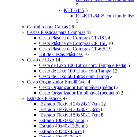
9
KLT-6435
5
RL-KLT-6435 com fundo liso
5
Carrinho para Caixas
26
Cestas Plásticas para Compras
43
Cesta Plástica de Compras CP-16
24
Cesta Plástica de Compras CP-16L
10
Cesta Plástica de Compras CP-6,5L
9
Kit de Cestas Plásticas
16
Cesto de Lixo
14
Cesta de Lixo 100 Litros com Tampa e Pedal
5
Cesto de Lixo 100 Litros com Tampa
12
Cesto de Lixo 60 Litros com Tampa
2
Cesto Organizador Empilhável
4
Cesto Organizador Empilhável (médio)
2
Cesto Organizador Empilhável (pequeno)
2
Estrados Plásticos
97
Estrado Flexível 24x24x1,7cm
12
Estrado Flexível 30x30x1,3cm
6
Estrado Flexível 50x50x1,7cm
8
Estrado 100x60x4,5cm
5
Estrado 40x40x13,5cm
3
Estrado 40x40x4,5cm
6
Estrado 40x40x9cm
3