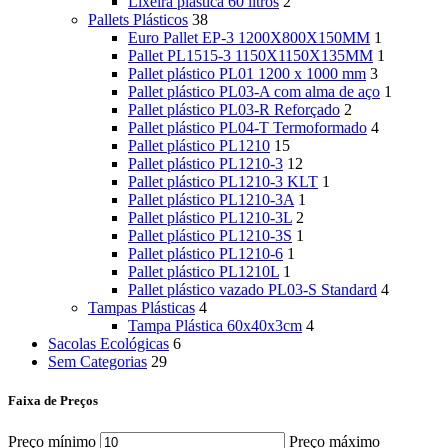
Lixeira plástica 60 litros
2
Pallets Plásticos
38
Euro Pallet EP-3 1200X800X150MM
1
Pallet PL1515-3 1150X1150X135MM
1
Pallet plástico PL01 1200 x 1000 mm
3
Pallet plástico PL03-A com alma de aço
1
Pallet plástico PL03-R Reforçado
2
Pallet plástico PL04-T Termoformado
4
Pallet plástico PL1210
15
Pallet plástico PL1210-3
12
Pallet plástico PL1210-3 KLT
1
Pallet plástico PL1210-3A
1
Pallet plástico PL1210-3L
2
Pallet plástico PL1210-3S
1
Pallet plástico PL1210-6
1
Pallet plástico PL1210L
1
Pallet plástico vazado PL03-S Standard
4
Tampas Plásticas
4
Tampa Plástica 60x40x3cm
4
Sacolas Ecológicas
6
Sem Categorias
29
Faixa de Preços
Preço mínimo
Preço máximo