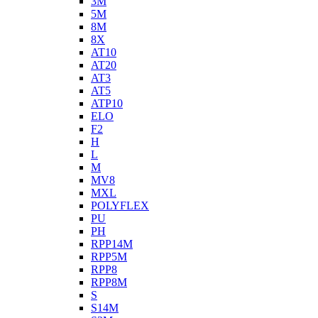
3M
5M
8M
8X
AT10
AT20
AT3
AT5
ATP10
ELO
F2
H
L
M
MV8
MXL
POLYFLEX
PU
PH
RPP14M
RPP5M
RPP8
RPP8M
S
S14M