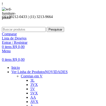
Seja bem
(11) 99212-0433 | (11) 3213-9664
Pesquisar
Comparar
Lista de Desejos
Entrar / Registrar
0
itens
R$
0,00
Menu
0
itens
R$
0,00
Inicio
Ver Linha de Produtos
NOVIDADES
Correias em V
3L
3VX
5V
5VX
AA
AVX
A