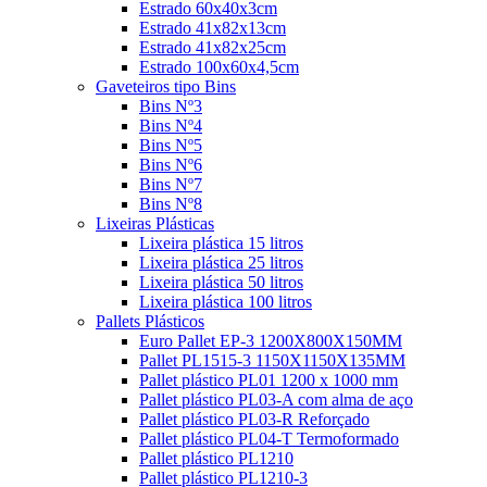
Estrado 60x40x3cm
Estrado 41x82x13cm
Estrado 41x82x25cm
Estrado 100x60x4,5cm
Gaveteiros tipo Bins
Bins Nº3
Bins Nº4
Bins Nº5
Bins Nº6
Bins Nº7
Bins Nº8
Lixeiras Plásticas
Lixeira plástica 15 litros
Lixeira plástica 25 litros
Lixeira plástica 50 litros
Lixeira plástica 100 litros
Pallets Plásticos
Euro Pallet EP-3 1200X800X150MM
Pallet PL1515-3 1150X1150X135MM
Pallet plástico PL01 1200 x 1000 mm
Pallet plástico PL03-A com alma de aço
Pallet plástico PL03-R Reforçado
Pallet plástico PL04-T Termoformado
Pallet plástico PL1210
Pallet plástico PL1210-3