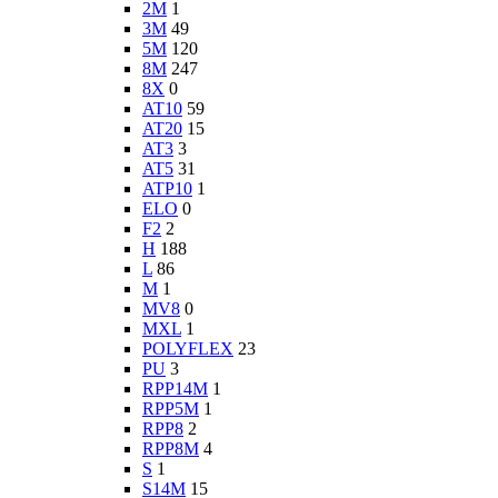
2M
1
3M
49
5M
120
8M
247
8X
0
AT10
59
AT20
15
AT3
3
AT5
31
ATP10
1
ELO
0
F2
2
H
188
L
86
M
1
MV8
0
MXL
1
POLYFLEX
23
PU
3
RPP14M
1
RPP5M
1
RPP8
2
RPP8M
4
S
1
S14M
15