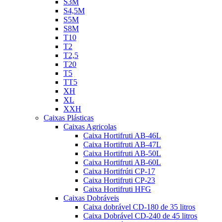
S3M
S4,5M
S5M
S8M
T10
T2
T2,5
T20
T5
TT5
XH
XL
XXH
Caixas Plásticas
Caixas Agricolas
Caixa Hortifruti AB-46L
Caixa Hortifruti AB-47L
Caixa Hortifruti AB-50L
Caixa Hortifruti AB-60L
Caixa Hortifrúti CP-17
Caixa Hortifruti CP-23
Caixa Hortifruti HFG
Caixas Dobráveis
Caixa dobrável CD-180 de 35 litros
Caixa Dobrável CD-240 de 45 litros