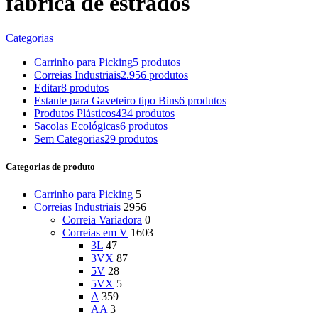
fabrica de estrados
Categorias
Carrinho para Picking
5 produtos
Correias Industriais
2.956 produtos
Editar
8 produtos
Estante para Gaveteiro tipo Bins
6 produtos
Produtos Plásticos
434 produtos
Sacolas Ecológicas
6 produtos
Sem Categorias
29 produtos
Categorias de produto
Carrinho para Picking
5
Correias Industriais
2956
Correia Variadora
0
Correias em V
1603
3L
47
3VX
87
5V
28
5VX
5
A
359
AA
3