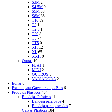
S3M
2
S4,5M
0
S5M
38
S8M
86
T10
59
T2
1
T2,5
1
T20
8
T5
74
TT5
0
XH
12
XL
65
XXH
0
Outras
10
FLAT
1
MINI
2
OUTROS
5
VARIADORA
2
Editar
8
Estante para Gaveteiro tipo Bins
6
Produtos Plásticos
434
Bandejas Plásticas
11
Bandeja para ovos
4
Bandeja para pescados
7
Caixas Plásticas
184