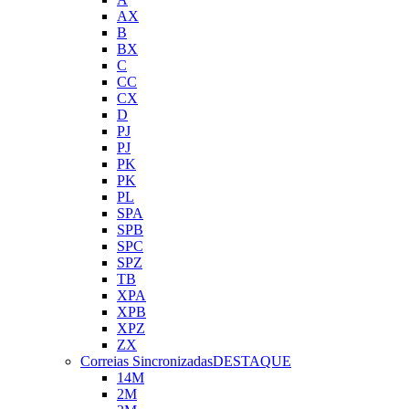
AX
B
BX
C
CC
CX
D
PJ
PJ
PK
PK
PL
SPA
SPB
SPC
SPZ
TB
XPA
XPB
XPZ
ZX
Correias Sincronizadas
DESTAQUE
14M
2M