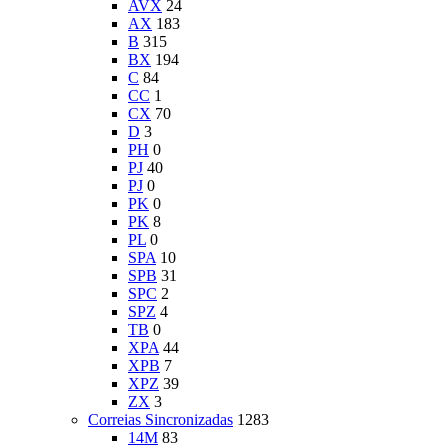
AVX
24
AX
183
B
315
BX
194
C
84
CC
1
CX
70
D
3
PH
0
PJ
40
PJ
0
PK
0
PK
8
PL
0
SPA
10
SPB
31
SPC
2
SPZ
4
TB
0
XPA
44
XPB
7
XPZ
39
ZX
3
Correias Sincronizadas
1283
14M
83