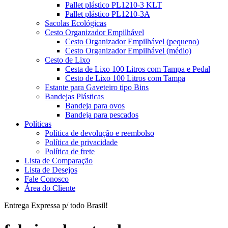
Pallet plástico PL1210-3 KLT
Pallet plástico PL1210-3A
Sacolas Ecológicas
Cesto Organizador Empilhável
Cesto Organizador Empilhável (pequeno)
Cesto Organizador Empilhável (médio)
Cesto de Lixo
Cesta de Lixo 100 Litros com Tampa e Pedal
Cesto de Lixo 100 Litros com Tampa
Estante para Gaveteiro tipo Bins
Bandejas Plásticas
Bandeja para ovos
Bandeja para pescados
Políticas
Política de devolução e reembolso
Política de privacidade
Política de frete
Lista de Comparação
Lista de Desejos
Fale Conosco
Área do Cliente
Entrega Expressa p/ todo Brasil!