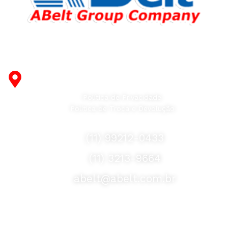
reliability and honesty. All of them guarantee the high
quality of their products, excellent operational
characteristics, attractive appearance of the products, a
long period of use of the furniture, as well as safety.
Fabricante de Produtos Plásticos com atendimento em
abrangência nacional!
R. Desembargador Olavo Ferreira Prado, 565 A -
Americanópolis - São Paulo - SP - 04427-000
Política de Privacidade
Política de Troca e Devolução
Fale Conosco
(11) 99212-0433
(11) 3213-9664
abelt@abelt.com.br
Selos de Segurança
Formas de Envio