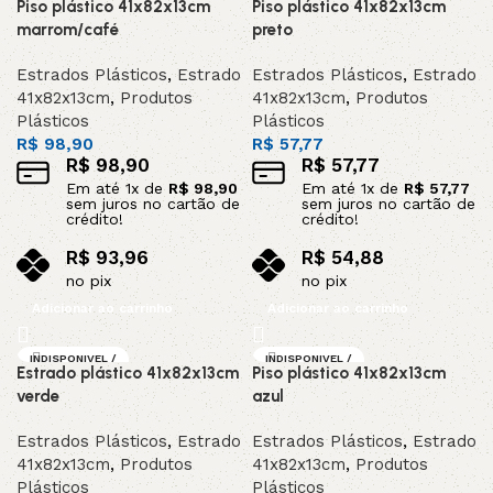
Piso plástico 41x82x13cm
Piso plástico 41x82x13cm
marrom/café
preto
Estrados Plásticos
,
Estrado
Estrados Plásticos
,
Estrado
41x82x13cm
,
Produtos
41x82x13cm
,
Produtos
Plásticos
Plásticos
R$
98,90
R$
57,77
R$
98,90
R$
57,77
Em até
1
x de
R$
98,90
Em até
1
x de
R$
57,77
sem juros no cartão de
sem juros no cartão de
crédito!
crédito!
R$
93,96
R$
54,88
no pix
no pix
Adicionar ao carrinho
Adicionar ao carrinho
INDISPONIVEL /
INDISPONIVEL /
Estrado plástico 41x82x13cm
Piso plástico 41x82x13cm
SOB ENCOMEND
SOB ENCOMEND
A
A
verde
azul
Estrados Plásticos
,
Estrado
Estrados Plásticos
,
Estrado
41x82x13cm
,
Produtos
41x82x13cm
,
Produtos
Plásticos
Plásticos