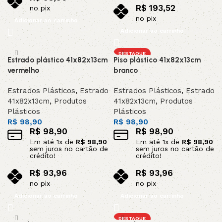
R$
193,52
no pix
no pix
Adicionar ao carrinho
Adicionar ao carrinho
DESTAQUE
Estrado plástico 41x82x13cm
Piso plástico 41x82x13cm
vermelho
branco
Estrados Plásticos
,
Estrado
Estrados Plásticos
,
Estrado
41x82x13cm
,
Produtos
41x82x13cm
,
Produtos
Plásticos
Plásticos
R$
98,90
R$
98,90
R$
98,90
R$
98,90
Em até
1
x de
R$
98,90
Em até
1
x de
R$
98,90
sem juros no cartão de
sem juros no cartão de
crédito!
crédito!
R$
93,96
R$
93,96
no pix
no pix
Adicionar ao carrinho
Adicionar ao carrinho
DESTAQUE