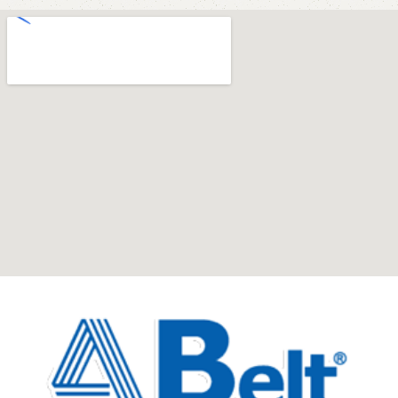
photo and calmly buy the furniture you like. The online
store has a large catalog of furniture: both home and
office furniture are available.
Furniture production is a modern form of
art
Furniture manufacturers, as well as manufacturers of
other home goods, are full of amazing offers: we often
come across both standard mass-produced products
and unique creations - furniture from professional
craftsmen, which will be appreciated by true
connoisseurs of beauty. We have selected for you the
best models from modern craftsmen who managed to
ingeniously combine elegance, quality and practicality in
each product unit. Our assortment includes products
from proven companies. Who for many years of
continuous joint work did not give reason to doubt their