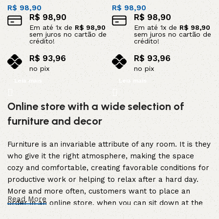
R$
98,90
R$
98,90
R$
98,90
R$
98,90
Em até
1
x de
R$
98,90
Em até
1
x de
R$
98,90
sem juros no cartão de
sem juros no cartão de
crédito!
crédito!
R$
93,96
R$
93,96
no pix
no pix
Leia mais
Leia mais
Online store with a wide selection of
furniture and decor
Furniture is an invariable attribute of any room. It is they
who give it the right atmosphere, making the space
cozy and comfortable, creating favorable conditions for
productive work or helping to relax after a hard day.
More and more often, customers want to place an
Read More
order in an online store, when you can sit down at the
computer in your free time, arrange the furniture in the