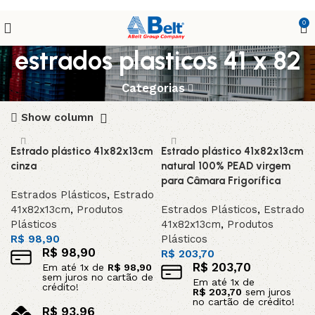
0
estrados plasticos 41 x 82
Categorias
Show column
Estrado plástico 41x82x13cm
Estrado plástico 41x82x13cm
cinza
natural 100% PEAD virgem
para Câmara Frigorífica
Estrados Plásticos
,
Estrado
41x82x13cm
,
Produtos
Estrados Plásticos
,
Estrado
Plásticos
41x82x13cm
,
Produtos
R$
98,90
Plásticos
R$
98,90
R$
203,70
R$
203,70
Em até
1
x de
R$
98,90
sem juros no cartão de
Em até
1
x de
crédito!
R$
203,70
sem juros
no cartão de crédito!
R$
93,96