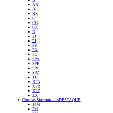
AX
B
BX
C
CC
CX
D
PJ
PJ
PK
PK
PL
SPA
SPB
SPC
SPZ
TB
XPA
XPB
XPZ
ZX
Correias Sincronizadas
DESTAQUE
14M
2M