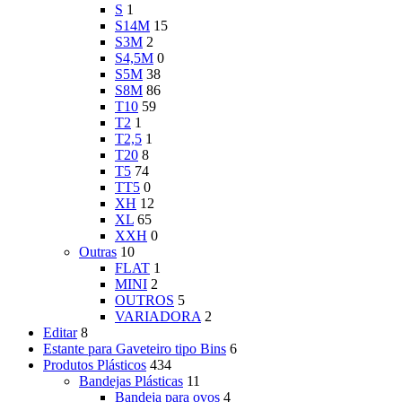
S
1
S14M
15
S3M
2
S4,5M
0
S5M
38
S8M
86
T10
59
T2
1
T2,5
1
T20
8
T5
74
TT5
0
XH
12
XL
65
XXH
0
Outras
10
FLAT
1
MINI
2
OUTROS
5
VARIADORA
2
Editar
8
Estante para Gaveteiro tipo Bins
6
Produtos Plásticos
434
Bandejas Plásticas
11
Bandeja para ovos
4