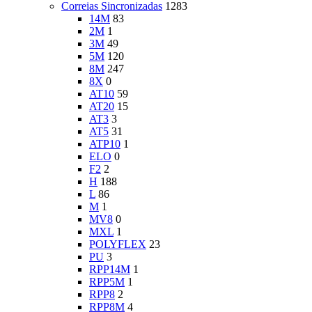
Correias Sincronizadas
1283
14M
83
2M
1
3M
49
5M
120
8M
247
8X
0
AT10
59
AT20
15
AT3
3
AT5
31
ATP10
1
ELO
0
F2
2
H
188
L
86
M
1
MV8
0
MXL
1
POLYFLEX
23
PU
3
RPP14M
1
RPP5M
1
RPP8
2
RPP8M
4