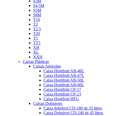
S3M
S4,5M
S5M
S8M
T10
T2
T2,5
T20
T5
TT5
XH
XL
XXH
Caixas Plásticas
Caixas Agricolas
Caixa Hortifruti AB-46L
Caixa Hortifruti AB-47L
Caixa Hortifruti AB-50L
Caixa Hortifruti AB-60L
Caixa Hortifrúti CP-17
Caixa Hortifruti CP-23
Caixa Hortifruti HFG
Caixas Dobráveis
Caixa dobrável CD-180 de 35 litros
Caixa Dobrável CD-240 de 45 litros