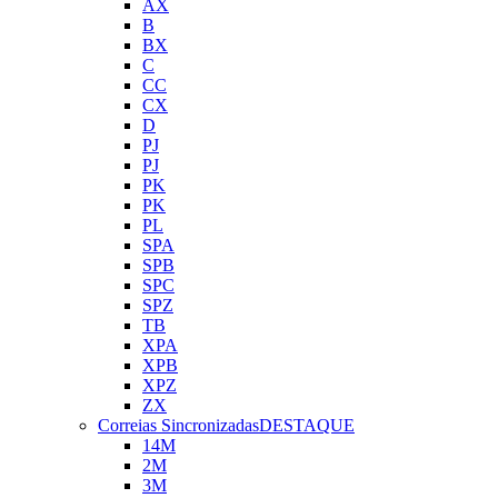
AX
B
BX
C
CC
CX
D
PJ
PJ
PK
PK
PL
SPA
SPB
SPC
SPZ
TB
XPA
XPB
XPZ
ZX
Correias Sincronizadas
DESTAQUE
14M
2M
3M