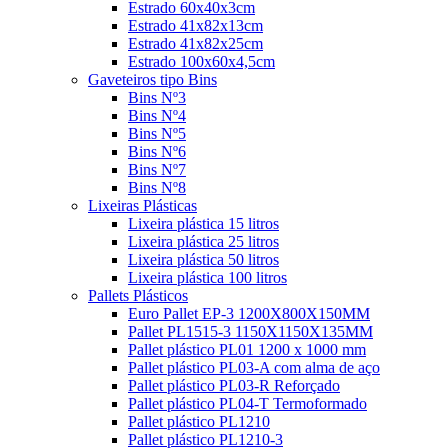
Estrado 60x40x3cm
Estrado 41x82x13cm
Estrado 41x82x25cm
Estrado 100x60x4,5cm
Gaveteiros tipo Bins
Bins Nº3
Bins Nº4
Bins Nº5
Bins Nº6
Bins Nº7
Bins Nº8
Lixeiras Plásticas
Lixeira plástica 15 litros
Lixeira plástica 25 litros
Lixeira plástica 50 litros
Lixeira plástica 100 litros
Pallets Plásticos
Euro Pallet EP-3 1200X800X150MM
Pallet PL1515-3 1150X1150X135MM
Pallet plástico PL01 1200 x 1000 mm
Pallet plástico PL03-A com alma de aço
Pallet plástico PL03-R Reforçado
Pallet plástico PL04-T Termoformado
Pallet plástico PL1210
Pallet plástico PL1210-3