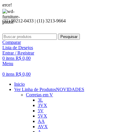
Sej
(11) 99212-0433 | (11) 3213-9664
Pesquisar
Comparar
Lista de Desejos
Entrar / Registrar
0
itens
R$
0,00
Menu
0
itens
R$
0,00
Inicio
Ver Linha de Produtos
NOVIDADES
Correias em V
3L
3VX
5V
5VX
AA
AVX
A