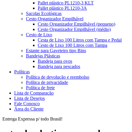
Pallet plástico PL1210-3 KLT
Pallet plástico PL1210-3A
Sacolas Ecológicas
Cesto Organizador Empilhável
Cesto Organizador Empilhável (pequeno)
Cesto Organizador Empilhável (médio)
Cesto de Lixo
Cesta de Lixo 100 Litros com Tampa e Pedal
Cesto de Lixo 100 Litros com Tampa
Estante para Gaveteiro tipo Bins
Bandejas Plásticas
Bandeja para ovos
Bandeja para pescados
Políticas
Política de devolução e reembolso
Política de privacidade
Política de frete
Lista de Comparação
Lista de Desejos
Fale Conosco
Área do Cliente
Entrega Expressa p/ todo Brasil!