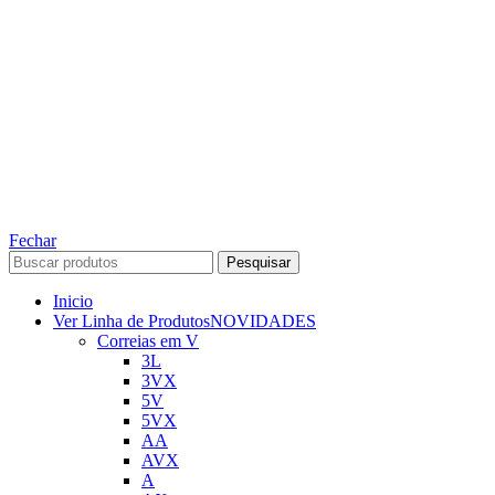
TODOS OS DIREITOS RESERVADOS – 2022 – 2026
Nós da ABelt Group Company nos reservamos o direito de executar manutenção e
alterações de preços, e bem firmar que as fotos sao meramente ilustrativas, entre em
contato para mais informações!
ABELT GROUP COMPANY
Fechar
Pesquisar
Inicio
Ver Linha de Produtos
NOVIDADES
Correias em V
3L
3VX
5V
5VX
AA
AVX
A