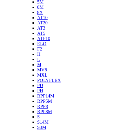
5M
8M
8X
AT10
AT20
AT3
AT5
ATP10
ELO
F2
H
L
M
MV8
MXL
POLYFLEX
PU
PH
RPP14M
RPP5M
RPP8
RPP8M
S
S14M
S3M