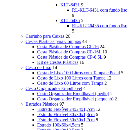
KLT-6431
9
RL-KLT-6431 com fundo liso
9
KLT-6435
5
RL-KLT-6435 com fundo liso
5
Carrinho para Caixas
26
Cestas Plásticas para Compras
43
Cesta Plástica de Compras CP-16
24
Cesta Plástica de Compras CP-16L
10
Cesta Plástica de Compras CP-6,5L
9
Kit de Cestas Plásticas
16
Cesto de Lixo
14
Cesta de Lixo 100 Litros com Tampa e Pedal
5
Cesto de Lixo 100 Litros com Tampa
12
Cesto de Lixo 60 Litros com Tampa
2
Cesto Organizador Empilhável
4
Cesto Organizador Empilhável (médio)
2
Cesto Organizador Empilhável (pequeno)
2
Estrados Plásticos
97
Estrado Flexível 24x24x1,7cm
12
Estrado Flexível 30x30x1,3cm
6
Estrado Flexível 50x50x1,7cm
8
Estrado 100x60x4,5cm
5