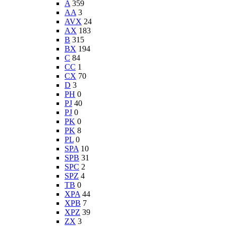
A
359
AA
3
AVX
24
AX
183
B
315
BX
194
C
84
CC
1
CX
70
D
3
PH
0
PJ
40
PJ
0
PK
0
PK
8
PL
0
SPA
10
SPB
31
SPC
2
SPZ
4
TB
0
XPA
44
XPB
7
XPZ
39
ZX
3