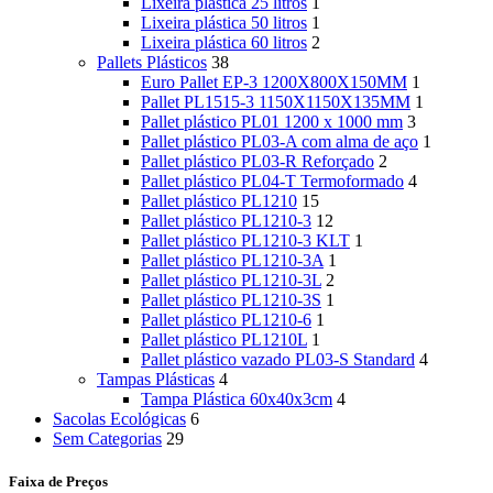
Lixeira plástica 25 litros
1
Lixeira plástica 50 litros
1
Lixeira plástica 60 litros
2
Pallets Plásticos
38
Euro Pallet EP-3 1200X800X150MM
1
Pallet PL1515-3 1150X1150X135MM
1
Pallet plástico PL01 1200 x 1000 mm
3
Pallet plástico PL03-A com alma de aço
1
Pallet plástico PL03-R Reforçado
2
Pallet plástico PL04-T Termoformado
4
Pallet plástico PL1210
15
Pallet plástico PL1210-3
12
Pallet plástico PL1210-3 KLT
1
Pallet plástico PL1210-3A
1
Pallet plástico PL1210-3L
2
Pallet plástico PL1210-3S
1
Pallet plástico PL1210-6
1
Pallet plástico PL1210L
1
Pallet plástico vazado PL03-S Standard
4
Tampas Plásticas
4
Tampa Plástica 60x40x3cm
4
Sacolas Ecológicas
6
Sem Categorias
29
Faixa de Preços