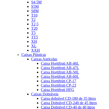
S4,5M
S5M
S8M
T10
T2
T2,5
T20
T5
TT5
XH
XL
XXH
Caixas Plásticas
Caixas Agricolas
Caixa Hortifruti AB-46L
Caixa Hortifruti AB-47L
Caixa Hortifruti AB-50L
Caixa Hortifruti AB-60L
Caixa Hortifrúti CP-17
Caixa Hortifruti CP-23
Caixa Hortifruti HFG
Caixas Dobráveis
Caixa dobrável CD-180 de 35 litros
Caixa Dobrável CD-240 de 45 litros
Caixa Dobrável CD-40 de 40 litros