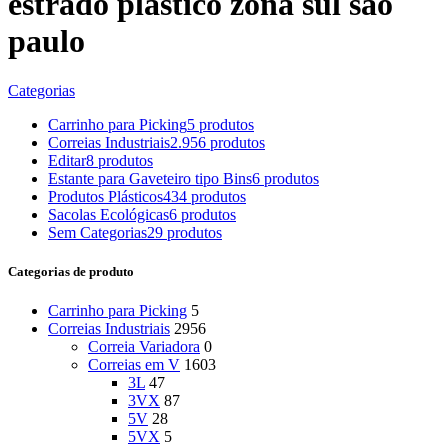
estrado plastico zona sul sao
paulo
Categorias
Carrinho para Picking
5 produtos
Correias Industriais
2.956 produtos
Editar
8 produtos
Estante para Gaveteiro tipo Bins
6 produtos
Produtos Plásticos
434 produtos
Sacolas Ecológicas
6 produtos
Sem Categorias
29 produtos
Categorias de produto
Carrinho para Picking
5
Correias Industriais
2956
Correia Variadora
0
Correias em V
1603
3L
47
3VX
87
5V
28
5VX
5