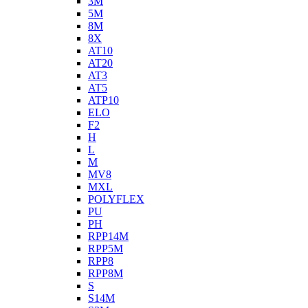
3M
5M
8M
8X
AT10
AT20
AT3
AT5
ATP10
ELO
F2
H
L
M
MV8
MXL
POLYFLEX
PU
PH
RPP14M
RPP5M
RPP8
RPP8M
S
S14M