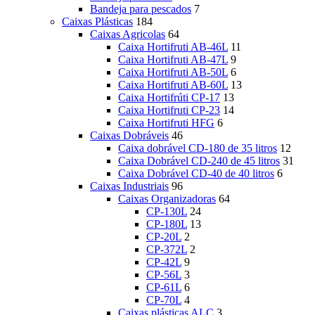
Bandeja para pescados
7
Caixas Plásticas
184
Caixas Agricolas
64
Caixa Hortifruti AB-46L
11
Caixa Hortifruti AB-47L
9
Caixa Hortifruti AB-50L
6
Caixa Hortifruti AB-60L
13
Caixa Hortifrúti CP-17
13
Caixa Hortifruti CP-23
14
Caixa Hortifruti HFG
6
Caixas Dobráveis
46
Caixa dobrável CD-180 de 35 litros
12
Caixa Dobrável CD-240 de 45 litros
31
Caixa Dobrável CD-40 de 40 litros
6
Caixas Industriais
96
Caixas Organizadoras
64
CP-130L
24
CP-180L
13
CP-20L
2
CP-372L
2
CP-42L
9
CP-56L
3
CP-61L
6
CP-70L
4
Caixas plásticas ALC
3