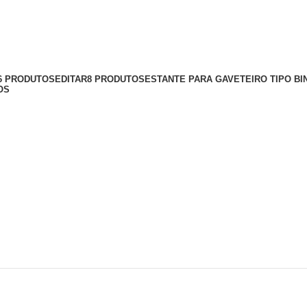
56 PRODUTOS
EDITAR
8 PRODUTOS
ESTANTE PARA GAVETEIRO TIPO BI
OS