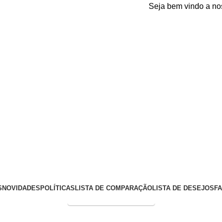
Seja bem vindo a nossa pl
S
NOVIDADES
POLÍTICAS
LISTA DE COMPARAÇÃO
LISTA DE DESEJOS
F
Entrega Expressa p/ todo Brasil!