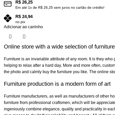
R$
26,25
Em até
1
x de
R$
26,25
sem juros no cartão de crédito!
R$
24,94
no pix
Adicionar ao carrinho
Online store with a wide selection of furnitur
Furniture is an invariable attribute of any room. It is they wh
helping to relax after a hard day. More and more often, custom
the photo and calmly buy the furniture you like. The online sto
Furniture production is a modern form of art
Furniture manufacturers, as well as manufacturers of other h
furniture from professional craftsmen, which will be appreci
ingeniously combine elegance, quality and practicality in ea