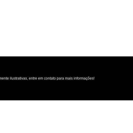
nvio
Formas de Pagamento
u Caminhão!
s ou 400+
as)
Brasil!
nte ilustrativas, entre em contato para mais informações!