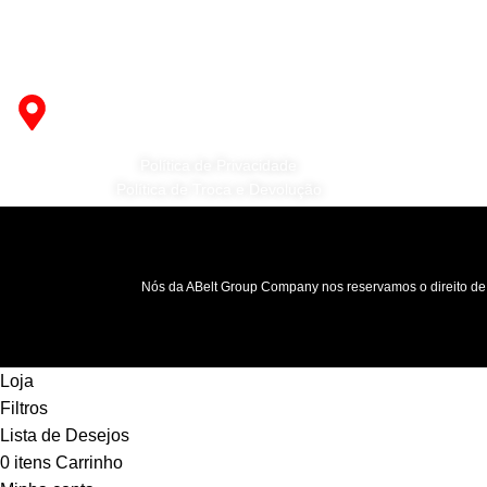
Fabricante de Produtos Plásticos com
atendimento em abrangência nacional!
R. Desembargador Olavo Ferreira Prado,
565 A - Americanópolis - São Paulo - SP -
04427-000
Política de Privacidade
Política de Troca e Devolução
Nós da ABelt Group Company nos reservamos o direito de e
Loja
Filtros
Lista de Desejos
0
itens
Carrinho