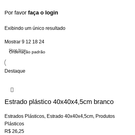
Por favor
faça o login
Upholstered chair
Exibindo um único resultado
Mostrar
9
12
18
24
Discount 10%
Shop Now
Destaque
Estrado plástico 40x40x4,5cm branco
Estrados Plásticos
,
Estrado 40x40x4,5cm
,
Produtos
Plásticos
R$
26,25