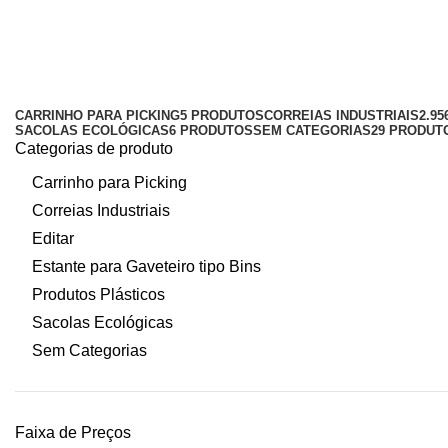
estrado plastico para van
Categorias
CARRINHO PARA PICKING
5 PRODUTOS
CORREIAS INDUSTRIAIS
2.9
SACOLAS ECOLÓGICAS
6 PRODUTOS
SEM CATEGORIAS
29 PRODUT
Categorias de produto
Carrinho para Picking
Correias Industriais
Editar
Estante para Gaveteiro tipo Bins
Produtos Plásticos
Sacolas Ecológicas
Sem Categorias
Faixa de Preços