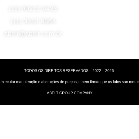
Fale Conosco
Formas de E
(11) 99212-0433
Motoboy, Utilitário o
(11) 3213-9664
(Lalamove, Correio
Transportador
abelt@abelt.com.br
Entrega para todo 
Selos de Segurança
TODOS OS DIREITOS RESERVADOS – 2022 – 2026
xecutar manutenção e alterações de preços, e bem firmar que as fotos sao merame
ABELT GROUP COMPANY