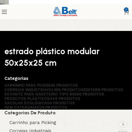
0
estrado plástico modular
50x25x25 cm
Categorias
CARRINHO PARA PICKING
5 PRODUTOS
CORREIAS INDUSTRIAIS
2.956 PRODUTOS
EDITAR
8 PRODUTOS
ESTANTE PARA GAVETEIRO TIPO BINS
6 PRODUTOS
PRODUTOS PLÁSTICOS
434 PRODUTOS
SACOLAS ECOLÓGICAS
6 PRODUTOS
SEM CATEGORIAS
29 PRODUTOS
Categorias De Produto
Carrinho para Picking
5
Correias Industriais