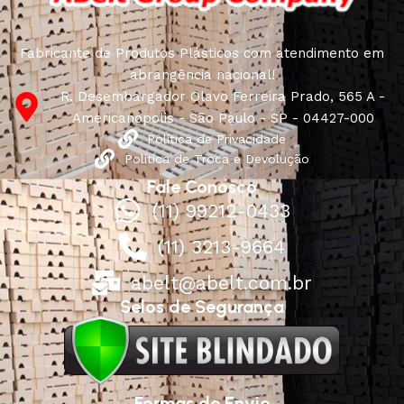
Fabricante de Produtos Plásticos com atendimento em
abrangência nacional!
R. Desembargador Olavo Ferreira Prado, 565 A -
Americanópolis - São Paulo - SP - 04427-000
Política de Privacidade
Política de Troca e Devolução
Fale Conosco
(11) 99212-0433
(11) 3213-9664
abelt@abelt.com.br
Selos de Segurança
Formas de Envio