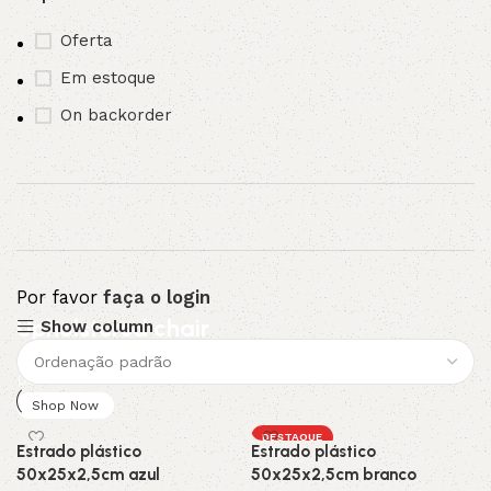
Oferta
Em estoque
On backorder
Por favor
faça o login
Upholstered chair
Show column
Discount 10%
Shop Now
DESTAQUE
Estrado plástico
Estrado plástico
50x25x2,5cm azul
50x25x2,5cm branco