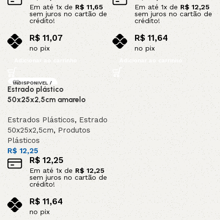
Em até
1
x de
R$
11,65
Em até
1
x de
R$
12,25
sem juros no cartão de
sem juros no cartão de
crédito!
crédito!
R$
11,07
R$
11,64
no pix
no pix
Adicionar ao carrinho
Adicionar ao carrinho
INDISPONIVEL /
Estrado plástico
SOB ENCOMEND
A
50x25x2,5cm amarelo
Estrados Plásticos
,
Estrado
50x25x2,5cm
,
Produtos
Plásticos
R$
12,25
R$
12,25
Em até
1
x de
R$
12,25
sem juros no cartão de
crédito!
R$
11,64
no pix