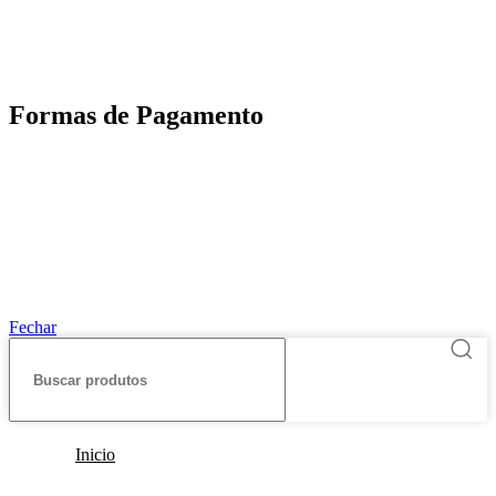
Motoboy, Utilitário ou Caminhão!
(Lalamove, Correios ou 400+ Transportadoras)
Entrega para todo Brasil!
Formas de Pagamento
TODOS OS DIREITOS RESERVADOS – 2022 – 2026
Nós da ABelt Group Company nos reservamos o direito de executar manutenção e
alterações de preços, e bem firmar que as fotos sao meramente ilustrativas, entre em
contato para mais informações!
ABELT GROUP COMPANY
Fechar
Inicio