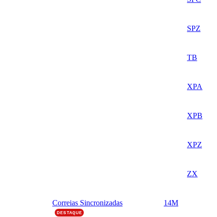
SPZ
TB
XPA
XPB
XPZ
ZX
Correias Sincronizadas
14M
DESTAQUE