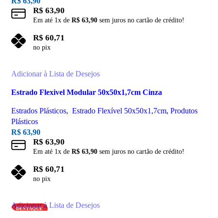
R$
63,90
R$
63,90
Em até
1
x de
R$
63,90
sem juros no cartão de crédito!
R$
60,71
no pix
Adicionar ao carrinho
Adicionar à Lista de Desejos
Estrado Flexivel Modular 50x50x1,7cm Cinza
Estrados Plásticos
,
Estrado Flexível 50x50x1,7cm
,
Produtos
Plásticos
R$
63,90
R$
63,90
Em até
1
x de
R$
63,90
sem juros no cartão de crédito!
R$
60,71
no pix
Adicionar ao carrinho
Adicionar à Lista de Desejos
DESTAQUE