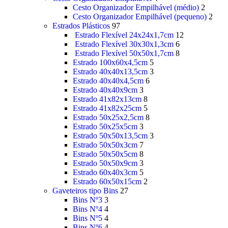
Cesto Organizador Empilhável (médio)
2
Cesto Organizador Empilhável (pequeno)
2
Estrados Plásticos
97
Estrado Flexível 24x24x1,7cm
12
Estrado Flexível 30x30x1,3cm
6
Estrado Flexível 50x50x1,7cm
8
Estrado 100x60x4,5cm
5
Estrado 40x40x13,5cm
3
Estrado 40x40x4,5cm
6
Estrado 40x40x9cm
3
Estrado 41x82x13cm
8
Estrado 41x82x25cm
5
Estrado 50x25x2,5cm
8
Estrado 50x25x5cm
3
Estrado 50x50x13,5cm
3
Estrado 50x50x3cm
7
Estrado 50x50x5cm
8
Estrado 50x50x9cm
3
Estrado 60x40x3cm
5
Estrado 60x50x15cm
2
Gaveteiros tipo Bins
27
Bins Nº3
3
Bins Nº4
4
Bins Nº5
4
Bins Nº6
4