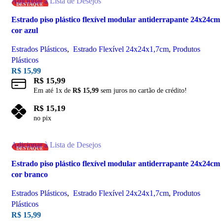
Adicionar à Lista de Desejos
DESTAQUE
Estrado piso plástico flexível modular antiderrapante 24x24cm
cor azul
Estrados Plásticos
,
Estrado Flexível 24x24x1,7cm
,
Produtos
Plásticos
R$
15,99
R$
15,99
Em até
1
x de
R$
15,99
sem juros no cartão de crédito!
R$
15,19
no pix
Adicionar ao carrinho
Adicionar à Lista de Desejos
DESTAQUE
Estrado piso plástico flexível modular antiderrapante 24x24cm
cor branco
Estrados Plásticos
,
Estrado Flexível 24x24x1,7cm
,
Produtos
Plásticos
R$
15,99