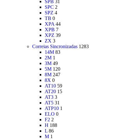
SPB
31
SPC
2
SPZ
4
TB
0
XPA
44
XPB
7
XPZ
39
ZX
3
Correias Sincronizadas
1283
14M
83
2M
1
3M
49
5M
120
8M
247
8X
0
AT10
59
AT20
15
AT3
3
AT5
31
ATP10
1
ELO
0
F2
2
H
188
L
86
M
1