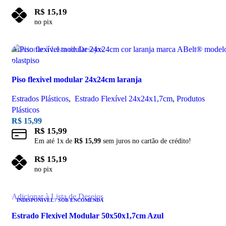
R$
15,19
no pix
Adicionar ao carrinho
Adicionar à Lista de Desejos
Piso flexivel modular 24x24cm laranja
Estrados Plásticos
,
Estrado Flexível 24x24x1,7cm
,
Produtos
Plásticos
R$
15,99
R$
15,99
Em até
1
x de
R$
15,99
sem juros no cartão de crédito!
R$
15,19
no pix
Adicionar ao carrinho
Adicionar à Lista de Desejos
INDISPONIVEL / SOB ENCOMENDA
Estrado Flexivel Modular 50x50x1,7cm Azul