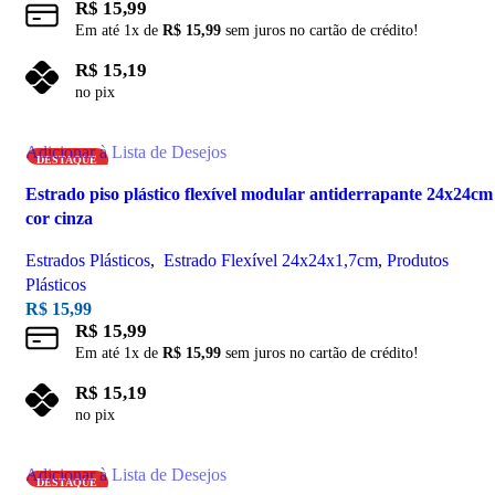
R$
15,99
Em até
1
x de
R$
15,99
sem juros no cartão de crédito!
R$
15,19
no pix
Adicionar ao carrinho
Adicionar à Lista de Desejos
DESTAQUE
Estrado piso plástico flexível modular antiderrapante 24x24cm
cor cinza
Estrados Plásticos
,
Estrado Flexível 24x24x1,7cm
,
Produtos
Plásticos
R$
15,99
R$
15,99
Em até
1
x de
R$
15,99
sem juros no cartão de crédito!
R$
15,19
no pix
Adicionar ao carrinho
Adicionar à Lista de Desejos
DESTAQUE