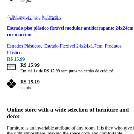
no pix
Leia mais
Adicionar à Lista de Desejos
INDISPONIVEL / SOB ENCOMENDA
Estrado piso plástico flexível modular antiderrapante 24x24cm
cor marrom
Estrados Plásticos
,
Estrado Flexível 24x24x1,7cm
,
Produtos
Plásticos
R$
15,99
R$
15,99
Em até
1
x de
R$
15,99
sem juros no cartão de crédito!
R$
15,19
no pix
Leia mais
Online store with a wide selection of furniture and
decor
Furniture is an invariable attribute of any room. It is they who give i
the right atmosphere, making the space cozy and comfortable,