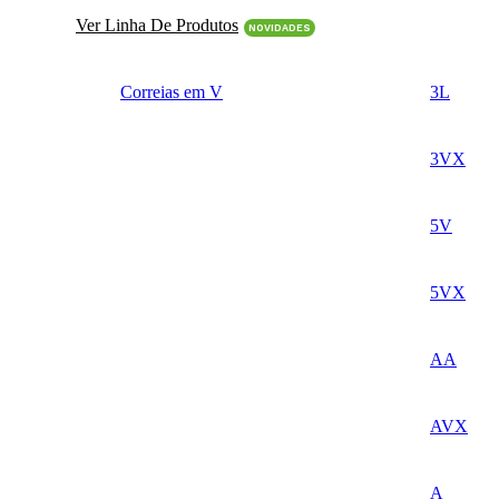
Ver Linha De Produtos
NOVIDADES
Correias em V
3L
3VX
5V
5VX
AA
AVX
A