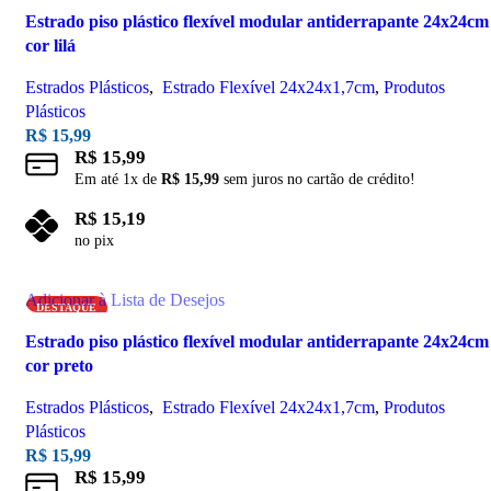
Estrado piso plástico flexível modular antiderrapante 24x24cm
cor lilá
Estrados Plásticos
,
Estrado Flexível 24x24x1,7cm
,
Produtos
Plásticos
R$
15,99
R$
15,99
Em até
1
x de
R$
15,99
sem juros no cartão de crédito!
R$
15,19
no pix
Adicionar ao carrinho
Adicionar à Lista de Desejos
DESTAQUE
Estrado piso plástico flexível modular antiderrapante 24x24cm
cor preto
Estrados Plásticos
,
Estrado Flexível 24x24x1,7cm
,
Produtos
Plásticos
R$
15,99
R$
15,99