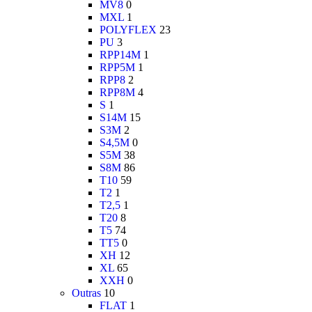
MV8
0
MXL
1
POLYFLEX
23
PU
3
RPP14M
1
RPP5M
1
RPP8
2
RPP8M
4
S
1
S14M
15
S3M
2
S4,5M
0
S5M
38
S8M
86
T10
59
T2
1
T2,5
1
T20
8
T5
74
TT5
0
XH
12
XL
65
XXH
0
Outras
10
FLAT
1