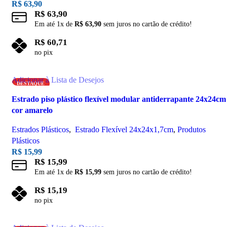
R$
63,90
R$
63,90
Em até
1
x de
R$
63,90
sem juros no cartão de crédito!
R$
60,71
no pix
Adicionar ao carrinho
Adicionar à Lista de Desejos
DESTAQUE
Estrado piso plástico flexível modular antiderrapante 24x24cm
cor amarelo
Estrados Plásticos
,
Estrado Flexível 24x24x1,7cm
,
Produtos
Plásticos
R$
15,99
R$
15,99
Em até
1
x de
R$
15,99
sem juros no cartão de crédito!
R$
15,19
no pix
Adicionar ao carrinho