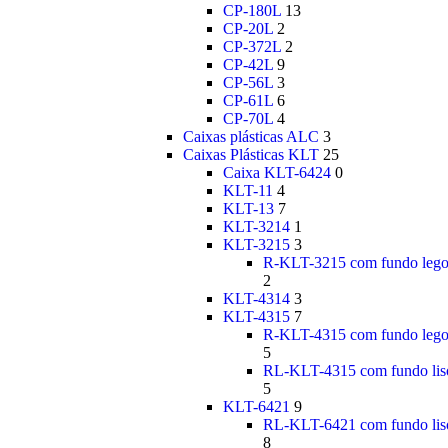
CP-180L
13
CP-20L
2
CP-372L
2
CP-42L
9
CP-56L
3
CP-61L
6
CP-70L
4
Caixas plásticas ALC
3
Caixas Plásticas KLT
25
Caixa KLT-6424
0
KLT-11
4
KLT-13
7
KLT-3214
1
KLT-3215
3
R-KLT-3215 com fundo leg
2
KLT-4314
3
KLT-4315
7
R-KLT-4315 com fundo leg
5
RL-KLT-4315 com fundo lis
5
KLT-6421
9
RL-KLT-6421 com fundo lis
8