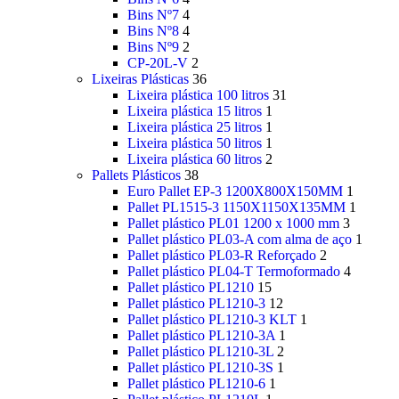
Bins Nº7
4
Bins Nº8
4
Bins Nº9
2
CP-20L-V
2
Lixeiras Plásticas
36
Lixeira plástica 100 litros
31
Lixeira plástica 15 litros
1
Lixeira plástica 25 litros
1
Lixeira plástica 50 litros
1
Lixeira plástica 60 litros
2
Pallets Plásticos
38
Euro Pallet EP-3 1200X800X150MM
1
Pallet PL1515-3 1150X1150X135MM
1
Pallet plástico PL01 1200 x 1000 mm
3
Pallet plástico PL03-A com alma de aço
1
Pallet plástico PL03-R Reforçado
2
Pallet plástico PL04-T Termoformado
4
Pallet plástico PL1210
15
Pallet plástico PL1210-3
12
Pallet plástico PL1210-3 KLT
1
Pallet plástico PL1210-3A
1
Pallet plástico PL1210-3L
2
Pallet plástico PL1210-3S
1
Pallet plástico PL1210-6
1