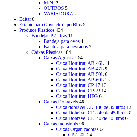
MINI
2
OUTROS
5
VARIADORA
2
Editar
8
Estante para Gaveteiro tipo Bins
6
Produtos Plásticos
434
Bandejas Plásticas
11
Bandeja para ovos
4
Bandeja para pescados
7
Caixas Plásticas
184
Caixas Agricolas
64
Caixa Hortifruti AB-46L
11
Caixa Hortifruti AB-47L
9
Caixa Hortifruti AB-50L
6
Caixa Hortifruti AB-60L
13
Caixa Hortifrúti CP-17
13
Caixa Hortifruti CP-23
14
Caixa Hortifruti HFG
6
Caixas Dobráveis
46
Caixa dobrável CD-180 de 35 litros
12
Caixa Dobrável CD-240 de 45 litros
31
Caixa Dobrável CD-40 de 40 litros
6
Caixas Industriais
96
Caixas Organizadoras
64
CP-130L
24