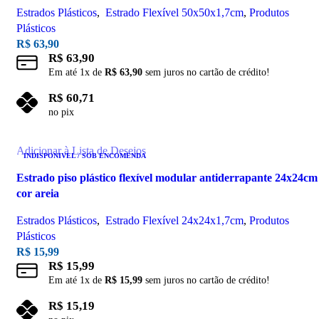
Estrados Plásticos
,
Estrado Flexível 50x50x1,7cm
,
Produtos
Plásticos
R$
63,90
R$
63,90
Em até
1
x de
R$
63,90
sem juros no cartão de crédito!
R$
60,71
no pix
Leia mais
Adicionar à Lista de Desejos
INDISPONIVEL / SOB ENCOMENDA
Estrado piso plástico flexível modular antiderrapante 24x24cm
cor areia
Estrados Plásticos
,
Estrado Flexível 24x24x1,7cm
,
Produtos
Plásticos
R$
15,99
R$
15,99
Em até
1
x de
R$
15,99
sem juros no cartão de crédito!
R$
15,19