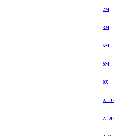
2M
3M
5M
8M
8X
AT10
AT20