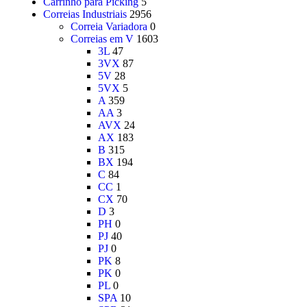
Carrinho para Picking
5
Correias Industriais
2956
Correia Variadora
0
Correias em V
1603
3L
47
3VX
87
5V
28
5VX
5
A
359
AA
3
AVX
24
AX
183
B
315
BX
194
C
84
CC
1
CX
70
D
3
PH
0
PJ
40
PJ
0
PK
8
PK
0
PL
0
SPA
10