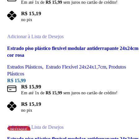
Em até
1
x de
R$
15,99
sem juros no cartão de crédito!
R$
15,19
no pix
Adicionar ao carrinho
Adicionar à Lista de Desejos
Estrado piso plástico flexível modular antiderrapante 24x24cm
cor rosa
Estrados Plásticos
,
Estrado Flexível 24x24x1,7cm
,
Produtos
Plásticos
R$
15,99
R$
15,99
Em até
1
x de
R$
15,99
sem juros no cartão de crédito!
R$
15,19
no pix
Adicionar ao carrinho
Adicionar à Lista de Desejos
DESTAQUE
Estrado piso plástico flexível modular antiderrapante 24x24cm