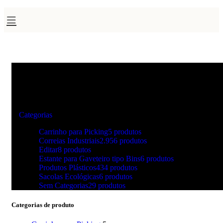
estrado plastico flexivel para
piscina
Categorias
Carrinho para Picking
5 produtos
Correias Industriais
2.956 produtos
Editar
8 produtos
Estante para Gaveteiro tipo Bins
6 produtos
Produtos Plásticos
434 produtos
Sacolas Ecológicas
6 produtos
Sem Categorias
29 produtos
Categorias de produto