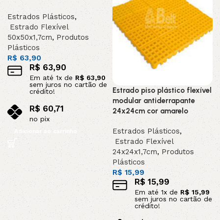
Estrados Plásticos
,
Estrado Flexível
50x50x1,7cm
,
Produtos
Plásticos
R$
63,90
R$
63,90
Em até
1
x de
R$
63,90
sem juros no cartão de
Estrado piso plástico flexível
crédito!
modular antiderrapante
R$
60,71
24x24cm cor amarelo
no pix
Estrados Plásticos
,
Adicionar ao carrinho
Estrado Flexível
24x24x1,7cm
,
Produtos
Plásticos
R$
15,99
R$
15,99
Em até
1
x de
R$
15,99
sem juros no cartão de
crédito!