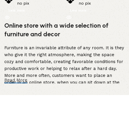
no pix
no pix
Leia mais
Leia mais
Online store with a wide selection of
furniture and decor
Furniture is an invariable attribute of any room. It is they
who give it the right atmosphere, making the space
cozy and comfortable, creating favorable conditions for
productive work or helping to relax after a hard day.
More and more often, customers want to place an
Read More
order in an online store, when you can sit down at the
computer in your free time, arrange the furniture in the
photo and calmly buy the furniture you like. The online
store has a large catalog of furniture: both home and
office furniture are available.
Furniture production is a modern form of