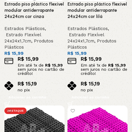
Estrado piso plástico flexível
Estrado piso plástico flexível
modular antiderrapante
modular antiderrapante
24x24cm cor cinza
24x24cm cor lilá
Estrados Plásticos
,
Estrados Plásticos
,
Estrado Flexível
Estrado Flexível
24x24x1,7cm
,
Produtos
24x24x1,7cm
,
Produtos
Plásticos
Plásticos
R$
15,99
R$
15,99
R$
15,99
R$
15,99
Em até
1
x de
R$
15,99
Em até
1
x de
R$
15,99
sem juros no cartão de
sem juros no cartão de
crédito!
crédito!
R$
15,19
R$
15,19
no pix
no pix
Adicionar ao carrinho
Adicionar ao carrinho
DESTAQUE