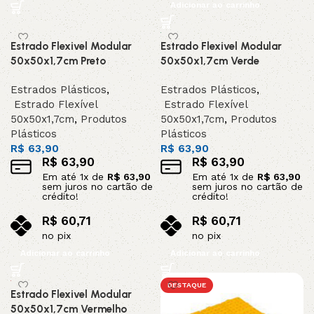
Adicionar ao carrinho
Estrado Flexivel Modular
Estrado Flexivel Modular
50x50x1,7cm Preto
50x50x1,7cm Verde
Estrados Plásticos
,
Estrados Plásticos
,
Estrado Flexível
Estrado Flexível
50x50x1,7cm
,
Produtos
50x50x1,7cm
,
Produtos
Plásticos
Plásticos
R$
63,90
R$
63,90
R$
63,90
R$
63,90
Em até
1
x de
R$
63,90
Em até
1
x de
R$
63,90
sem juros no cartão de
sem juros no cartão de
crédito!
crédito!
R$
60,71
R$
60,71
no pix
no pix
Adicionar ao carrinho
Adicionar ao carrinho
DESTAQUE
Estrado Flexivel Modular
50x50x1,7cm Vermelho