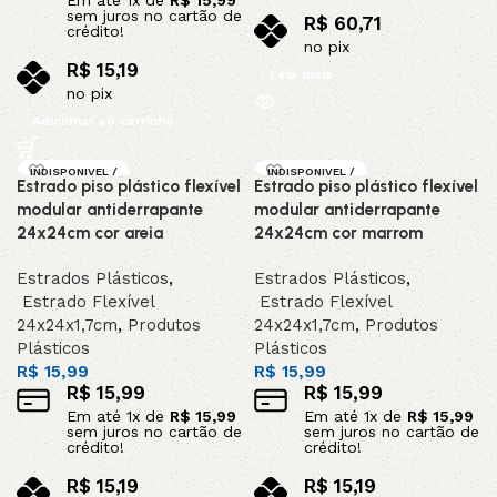
sem juros no cartão de
R$
60,71
crédito!
no pix
R$
15,19
Leia mais
no pix
Adicionar ao carrinho
INDISPONIVEL /
INDISPONIVEL /
Estrado piso plástico flexível
Estrado piso plástico flexível
SOB ENCOMEND
SOB ENCOMEND
A
A
modular antiderrapante
modular antiderrapante
24x24cm cor areia
24x24cm cor marrom
Estrados Plásticos
,
Estrados Plásticos
,
Estrado Flexível
Estrado Flexível
24x24x1,7cm
,
Produtos
24x24x1,7cm
,
Produtos
Plásticos
Plásticos
R$
15,99
R$
15,99
R$
15,99
R$
15,99
Em até
1
x de
R$
15,99
Em até
1
x de
R$
15,99
sem juros no cartão de
sem juros no cartão de
crédito!
crédito!
R$
15,19
R$
15,19