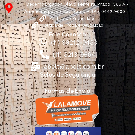
R. Desembargador Olavo Ferreira Prado, 565 A -
Americanópolis - São Paulo - SP - 04427-000
Política de Privacidade
Política de Troca e Devolução
Fale Conosco
(11) 99212-0433
(11) 3213-9664
abelt@abelt.com.br
Selos de Segurança
Formas de Envio