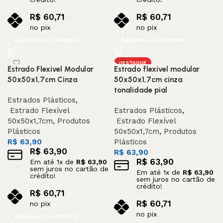
R$
60,71
R$
60,71
no pix
no pix
Adicionar ao carrinho
Adicionar ao carrinho
DESTAQUE
Estrado Flexivel Modular
Estrado flexível modular
50x50x1,7cm Cinza
50x50x1,7cm cinza
tonalidade pial
Estrados Plásticos
,
Estrado Flexível
Estrados Plásticos
,
50x50x1,7cm
,
Produtos
Estrado Flexível
Plásticos
50x50x1,7cm
,
Produtos
R$
63,90
Plásticos
R$
63,90
R$
63,90
R$
63,90
Em até
1
x de
R$
63,90
sem juros no cartão de
Em até
1
x de
R$
63,90
crédito!
sem juros no cartão de
crédito!
R$
60,71
R$
60,71
no pix
no pix
Adicionar ao carrinho