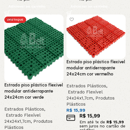
Adicionar ao carrinho
Adicionar ao carrinho
DESTAQUE
Estrado piso plástico flexível
modular antiderrapante
24x24cm cor vermelho
Estrado piso plástico flexível
Estrados Plásticos
,
modular antiderrapante
Estrado Flexível
24x24cm cor verde
24x24x1,7cm
,
Produtos
Plásticos
Estrados Plásticos
,
R$
15,99
Estrado Flexível
R$
15,99
24x24x1,7cm
,
Produtos
Em até
1
x de
R$
15,99
sem juros no cartão de
Plásticos
crédito!