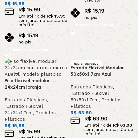
R$
15,99
R$
15,99
R$
15,19
Em até
1
x de
R$
15,99
no pix
sem juros no cartão de
crédito!
Adicionar ao carrinho
R$
15,19
no pix
Adicionar ao carrinho
INDISPONIVEL /
Estrado Flexivel Modular
SOB ENCOMEND
A
50x50x1,7cm Azul
Piso flexivel modular
Estrados Plásticos
,
24x24cm laranja
Estrado Flexível
Estrados Plásticos
,
50x50x1,7cm
,
Produtos
Estrado Flexível
Plásticos
24x24x1,7cm
,
Produtos
R$
63,90
R$
63,90
Plásticos
Em até
1
x de
R$
63,90
R$
15,99
sem juros no cartão de
R$
15,99
crédito!
Em até
1
x de
R$
15,99