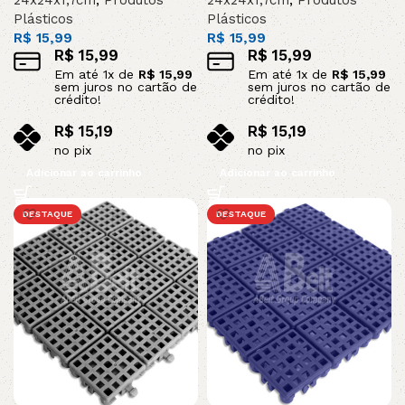
24x24x1,7cm
,
Produtos
24x24x1,7cm
,
Produtos
Plásticos
Plásticos
R$
15,99
R$
15,99
R$
15,99
R$
15,99
Em até
1
x de
R$
15,99
Em até
1
x de
R$
15,99
sem juros no cartão de
sem juros no cartão de
crédito!
crédito!
R$
15,19
R$
15,19
no pix
no pix
Adicionar ao carrinho
Adicionar ao carrinho
DESTAQUE
DESTAQUE