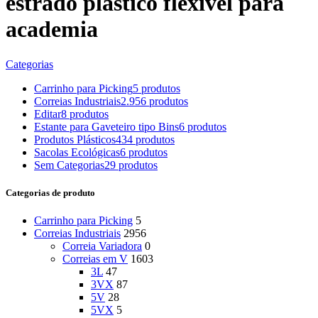
estrado plastico flexivel para
academia
Categorias
Carrinho para Picking
5 produtos
Correias Industriais
2.956 produtos
Editar
8 produtos
Estante para Gaveteiro tipo Bins
6 produtos
Produtos Plásticos
434 produtos
Sacolas Ecológicas
6 produtos
Sem Categorias
29 produtos
Categorias de produto
Carrinho para Picking
5
Correias Industriais
2956
Correia Variadora
0
Correias em V
1603
3L
47
3VX
87
5V
28
5VX
5