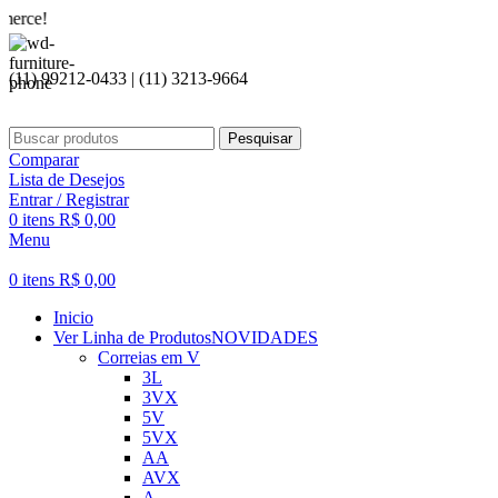
Seja b
(11) 99212-0433 | (11) 3213-9664
Pesquisar
Comparar
Lista de Desejos
Entrar / Registrar
0
itens
R$
0,00
Menu
0
itens
R$
0,00
Inicio
Ver Linha de Produtos
NOVIDADES
Correias em V
3L
3VX
5V
5VX
AA
AVX
A