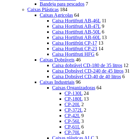
Bandeja para pescados
7
Caixas Plásticas
184
Caixas Agricolas
64
Caixa Hortifruti AB-46L
11
Caixa Hortifruti AB-47L
9
Caixa Hortifruti AB-50L
6
Caixa Hortifruti AB-60L
13
Caixa Hortifrúti CP-17
13
Caixa Hortifruti CP-23
14
Caixa Hortifruti HFG
6
Caixas Dobráveis
46
Caixa dobrável CD-180 de 35 litros
12
Caixa Dobrável CD-240 de 45 litros
31
Caixa Dobrável CD-40 de 40 litros
6
Caixas Industriais
96
Caixas Organizadoras
64
CP-130L
24
CP-180L
13
CP-20L
2
CP-372L
2
CP-42L
9
CP-56L
3
CP-61L
6
CP-70L
4
Caixas plásticas ALC
3