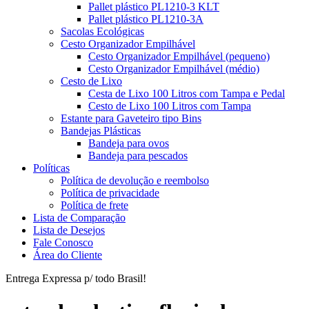
Pallet plástico PL1210-3 KLT
Pallet plástico PL1210-3A
Sacolas Ecológicas
Cesto Organizador Empilhável
Cesto Organizador Empilhável (pequeno)
Cesto Organizador Empilhável (médio)
Cesto de Lixo
Cesta de Lixo 100 Litros com Tampa e Pedal
Cesto de Lixo 100 Litros com Tampa
Estante para Gaveteiro tipo Bins
Bandejas Plásticas
Bandeja para ovos
Bandeja para pescados
Políticas
Política de devolução e reembolso
Política de privacidade
Política de frete
Lista de Comparação
Lista de Desejos
Fale Conosco
Área do Cliente
Entrega Expressa p/ todo Brasil!