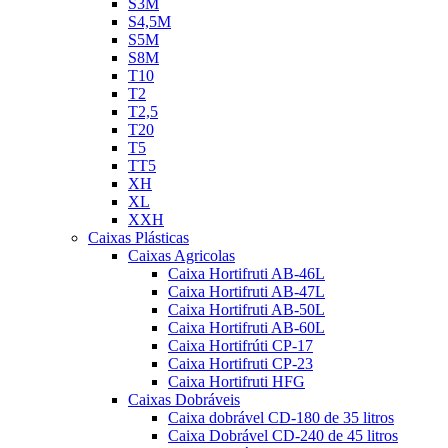
S3M
S4,5M
S5M
S8M
T10
T2
T2,5
T20
T5
TT5
XH
XL
XXH
Caixas Plásticas
Caixas Agricolas
Caixa Hortifruti AB-46L
Caixa Hortifruti AB-47L
Caixa Hortifruti AB-50L
Caixa Hortifruti AB-60L
Caixa Hortifrúti CP-17
Caixa Hortifruti CP-23
Caixa Hortifruti HFG
Caixas Dobráveis
Caixa dobrável CD-180 de 35 litros
Caixa Dobrável CD-240 de 45 litros