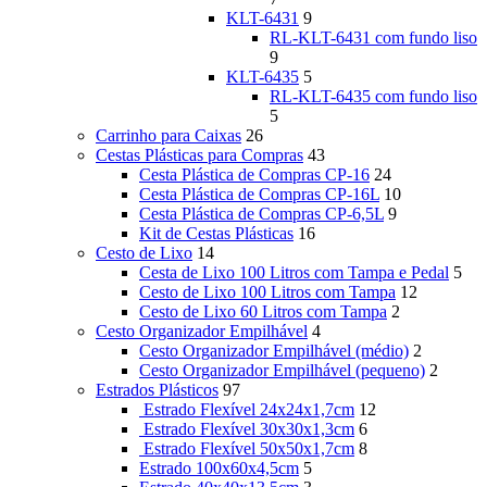
KLT-6431
9
RL-KLT-6431 com fundo liso
9
KLT-6435
5
RL-KLT-6435 com fundo liso
5
Carrinho para Caixas
26
Cestas Plásticas para Compras
43
Cesta Plástica de Compras CP-16
24
Cesta Plástica de Compras CP-16L
10
Cesta Plástica de Compras CP-6,5L
9
Kit de Cestas Plásticas
16
Cesto de Lixo
14
Cesta de Lixo 100 Litros com Tampa e Pedal
5
Cesto de Lixo 100 Litros com Tampa
12
Cesto de Lixo 60 Litros com Tampa
2
Cesto Organizador Empilhável
4
Cesto Organizador Empilhável (médio)
2
Cesto Organizador Empilhável (pequeno)
2
Estrados Plásticos
97
Estrado Flexível 24x24x1,7cm
12
Estrado Flexível 30x30x1,3cm
6
Estrado Flexível 50x50x1,7cm
8
Estrado 100x60x4,5cm
5