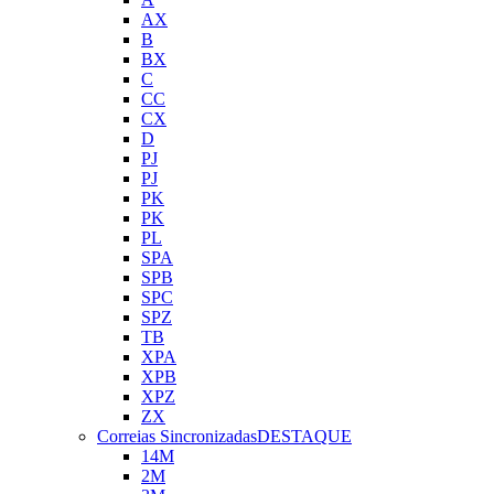
AX
B
BX
C
CC
CX
D
PJ
PJ
PK
PK
PL
SPA
SPB
SPC
SPZ
TB
XPA
XPB
XPZ
ZX
Correias Sincronizadas
DESTAQUE
14M
2M