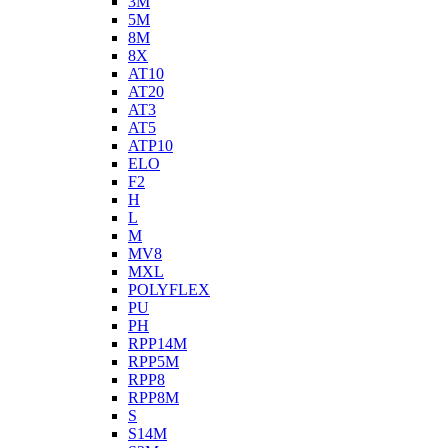
3M
5M
8M
8X
AT10
AT20
AT3
AT5
ATP10
ELO
F2
H
L
M
MV8
MXL
POLYFLEX
PU
PH
RPP14M
RPP5M
RPP8
RPP8M
S
S14M