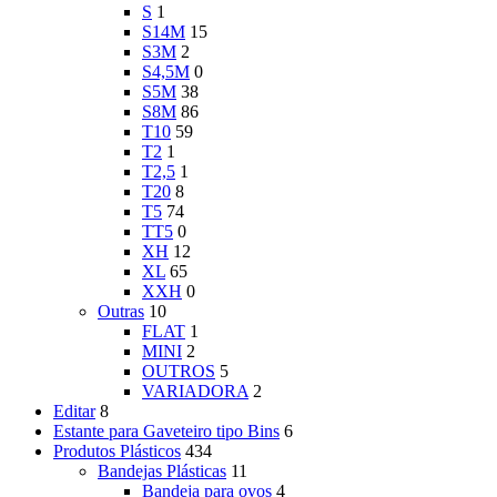
S
1
S14M
15
S3M
2
S4,5M
0
S5M
38
S8M
86
T10
59
T2
1
T2,5
1
T20
8
T5
74
TT5
0
XH
12
XL
65
XXH
0
Outras
10
FLAT
1
MINI
2
OUTROS
5
VARIADORA
2
Editar
8
Estante para Gaveteiro tipo Bins
6
Produtos Plásticos
434
Bandejas Plásticas
11
Bandeja para ovos
4