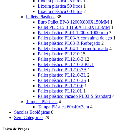
Lixeira plástica 25 litros
1
Lixeira plástica 50 litros
1
Lixeira plástica 60 litros
2
Pallets Plásticos
38
Euro Pallet EP-3 1200X800X150MM
1
Pallet PL1515-3 1150X1150X135MM
1
Pallet plástico PL01 1200 x 1000 mm
3
Pallet plástico PL03-A com alma de aço
1
Pallet plástico PL03-R Reforçado
2
Pallet plástico PL04-T Termoformado
4
Pallet plástico PL1210
15
Pallet plástico PL1210-3
12
Pallet plástico PL1210-3 KLT
1
Pallet plástico PL1210-3A
1
Pallet plástico PL1210-3L
2
Pallet plástico PL1210-3S
1
Pallet plástico PL1210-6
1
Pallet plástico PL1210L
1
Pallet plástico vazado PL03-S Standard
4
Tampas Plásticas
4
Tampa Plástica 60x40x3cm
4
Sacolas Ecológicas
6
Sem Categorias
29
Faixa de Preços