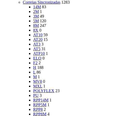
Correias Sincronizadas
1283
14M
83
2M
1
3M
49
5M
120
8M
247
8X
0
AT10
59
AT20
15
AT3
3
AT5
31
ATP10
1
ELO
0
F2
2
H
188
L
86
M
1
MV8
0
MXL
1
POLYFLEX
23
PU
3
RPP14M
1
RPP5M
1
RPP8
2
RPP8M
4