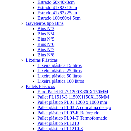
Estrado 60x40x3cm
Estrado 41x82x13cm
Estrado 41x82x25cm
Estrado 100x60x4,5cm
Gaveteiros tipo Bins
Bins Nº3
Bins Nº4
Bins Nº5
Bins Nº6
Bins Nº7
Bins Nº8
Lixeiras Plásticas
Lixeira plástica 15 litros
Lixeira plástica 25 litros
Lixeira plástica 50 litros
Lixeira plástica 100 litros
Pallets Plásticos
Euro Pallet EP-3 1200X800X150MM
Pallet PL1515-3 1150X1150X135MM
Pallet plástico PL01 1200 x 1000 mm
Pallet plástico PL03-A com alma de aço
Pallet plástico PL03-R Reforçado
Pallet plástico PL04-T Termoformado
Pallet plástico PL1210
Pallet plástico PL1210-3