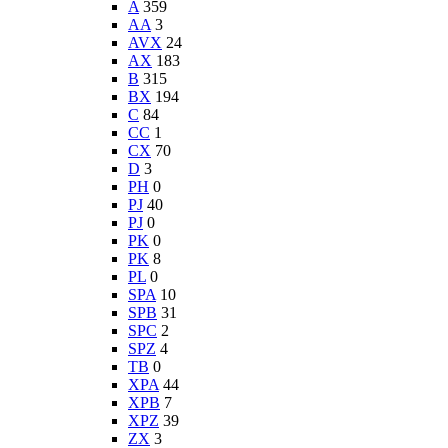
A
359
AA
3
AVX
24
AX
183
B
315
BX
194
C
84
CC
1
CX
70
D
3
PH
0
PJ
40
PJ
0
PK
0
PK
8
PL
0
SPA
10
SPB
31
SPC
2
SPZ
4
TB
0
XPA
44
XPB
7
XPZ
39
ZX
3