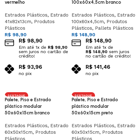
vermelho
100x60x4,5cm branco
Estrados Plásticos
,
Estrado
Estrados Plásticos
,
Estrado
41x82x13cm
,
Produtos
100x60x4,5cm
,
Produtos
Plásticos
Plásticos
,
Pallets Plásticos
R$
98,90
R$
148,90
R$
98,90
R$
148,90
Em até
1
x de
R$
98,90
Em até
1
x de
sem juros no cartão de
R$
148,90
sem juros
crédito!
no cartão de crédito!
R$
93,96
R$
141,46
no pix
no pix
Adicionar ao carrinho
Adicionar ao carrinho
DESTAQUE
DESTAQUE
Palete, Piso e Estrado
Palete, Piso e Estrado
plástico modular
plástico modular
50x60x15cm branco
50x60x15cm preto
Estrados Plásticos
,
Estrado
Estrados Plásticos
,
Estrado
60x50x15cm
,
Produtos
60x50x15cm
,
Produtos
Plásticos
Plásticos