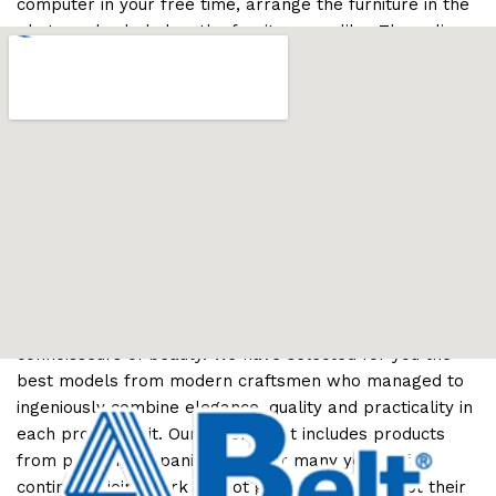
computer in your free time, arrange the furniture in the
photo and calmly buy the furniture you like. The online
store has a large catalog of furniture: both home and
office furniture are available.
Furniture production is a modern form of
art
Furniture manufacturers, as well as manufacturers of
other home goods, are full of amazing offers: we often
come across both standard mass-produced products
and unique creations - furniture from professional
craftsmen, which will be appreciated by true
connoisseurs of beauty. We have selected for you the
best models from modern craftsmen who managed to
ingeniously combine elegance, quality and practicality in
each product unit. Our assortment includes products
from proven companies. Who for many years of
continuous joint work did not give reason to doubt their