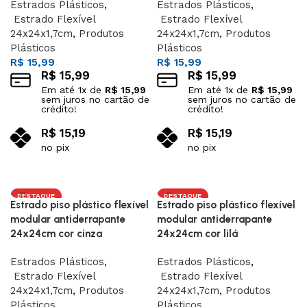
Estrados Plásticos
,
Estrados Plásticos
,
Estrado Flexível
Estrado Flexível
24x24x1,7cm
,
Produtos
24x24x1,7cm
,
Produtos
Plásticos
Plásticos
R$
15,99
R$
15,99
R$
15,99
R$
15,99
Em até
1
x de
R$
15,99
Em até
1
x de
R$
15,99
sem juros no cartão de
sem juros no cartão de
crédito!
crédito!
R$
15,19
R$
15,19
no pix
no pix
Adicionar ao carrinho
Adicionar ao carrinho
DESTAQUE
DESTAQUE
Estrado piso plástico flexível
Estrado piso plástico flexível
modular antiderrapante
modular antiderrapante
24x24cm cor cinza
24x24cm cor lilá
Estrados Plásticos
,
Estrados Plásticos
,
Estrado Flexível
Estrado Flexível
24x24x1,7cm
,
Produtos
24x24x1,7cm
,
Produtos
Plásticos
Plásticos