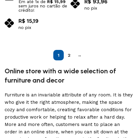
R$
93,96
Em até
1
x de
R$
15,99
sem juros no cartão de
no pix
crédito!
Adicionar ao carrinho
R$
15,19
no pix
Adicionar ao carrinho
1
2
→
Online store with a wide selection of
furniture and decor
Furniture is an invariable attribute of any room. It is they
who give it the right atmosphere, making the space
cozy and comfortable, creating favorable conditions for
productive work or helping to relax after a hard day.
More and more often, customers want to place an
order in an online store, when you can sit down at the