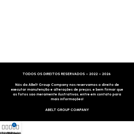
Motoboy, Utilitário ou Caminhão!
(Lalamove, Correios ou 400+ Transportadoras)
Entrega para todo Brasil!
Formas de Pagamento
TODOS OS DIREITOS RESERVADOS – 2022 – 2026
Nós da ABelt Group Company nos reservamos o direito de
executar manutenção e alterações de preços, e bem firmar que
as fotos sao meramente ilustrativas, entre em contato para
mais informações!
ABELT GROUP COMPANY
0
sta de Desejos
Loja
Filtros
Carrinho
Minha conta