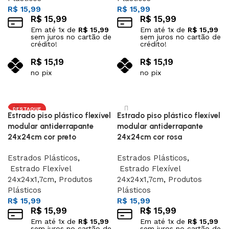
R$
15,99
R$
15,99
R$
15,99
R$
15,99
Em até
1
x de
R$
15,99
Em até
1
x de
R$
15,99
sem juros no cartão de
sem juros no cartão de
crédito!
crédito!
R$
15,19
R$
15,19
no pix
no pix
Adicionar ao carrinho
Adicionar ao carrinho
DESTAQUE
Estrado piso plástico flexível
Estrado piso plástico flexível
modular antiderrapante
modular antiderrapante
24x24cm cor preto
24x24cm cor rosa
Estrados Plásticos
,
Estrados Plásticos
,
Estrado Flexível
Estrado Flexível
24x24x1,7cm
,
Produtos
24x24x1,7cm
,
Produtos
Plásticos
Plásticos
R$
15,99
R$
15,99
R$
15,99
R$
15,99
Em até
1
x de
R$
15,99
Em até
1
x de
R$
15,99
sem juros no cartão de
sem juros no cartão de