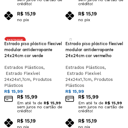
crédito!
crédito!
R$
15,19
R$
15,19
no pix
no pix
Adicionar ao carrinho
Adicionar ao carrinho
DESTAQUE
Estrado piso plástico flexível
Estrado piso plástico flexível
modular antiderrapante
modular antiderrapante
24x24cm cor verde
24x24cm cor vermelho
Estrados Plásticos
,
Estrados Plásticos
,
Estrado Flexível
Estrado Flexível
24x24x1,7cm
,
Produtos
24x24x1,7cm
,
Produtos
Plásticos
Plásticos
R$
15,99
R$
15,99
R$
15,99
R$
15,99
Em até
1
x de
R$
15,99
Em até
1
x de
R$
15,99
sem juros no cartão de
sem juros no cartão de
crédito!
crédito!
R$
15,19
R$
15,19
no pix
no pix