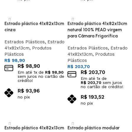
Adicionar ao carrinho
Adicionar ao carrinho
Estrado plástico 41x82x13cm
Estrado plástico 41x82x13cm
cinza
natural 100% PEAD virgem
para Câmara Frigorífica
Estrados Plásticos
,
Estrado
41x82x13cm
,
Produtos
Estrados Plásticos
,
Estrado
Plásticos
41x82x13cm
,
Produtos
R$
98,90
Plásticos
R$
98,90
R$
203,70
R$
203,70
Em até
1
x de
R$
98,90
sem juros no cartão de
Em até
1
x de
crédito!
R$
203,70
sem juros
no cartão de crédito!
R$
93,96
R$
193,52
no pix
no pix
Adicionar ao carrinho
Adicionar ao carrinho
Estrado plástico 41x82x13cm
Estrado plástico modular