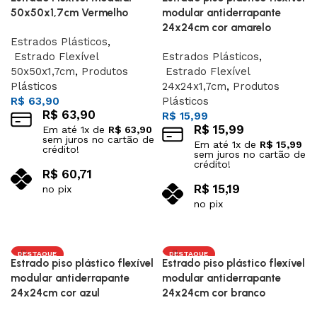
50x50x1,7cm Vermelho
modular antiderrapante
24x24cm cor amarelo
Estrados Plásticos
,
Estrado Flexível
Estrados Plásticos
,
50x50x1,7cm
,
Produtos
Estrado Flexível
Plásticos
24x24x1,7cm
,
Produtos
R$
63,90
Plásticos
R$
63,90
R$
15,99
R$
15,99
Em até
1
x de
R$
63,90
sem juros no cartão de
Em até
1
x de
R$
15,99
crédito!
sem juros no cartão de
crédito!
R$
60,71
R$
15,19
no pix
no pix
Adicionar ao carrinho
Adicionar ao carrinho
DESTAQUE
DESTAQUE
Estrado piso plástico flexível
Estrado piso plástico flexível
modular antiderrapante
modular antiderrapante
24x24cm cor azul
24x24cm cor branco