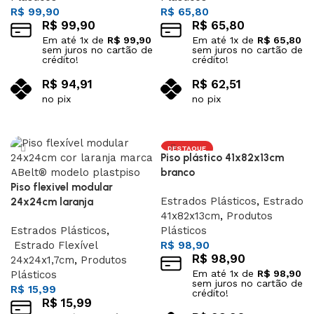
R$
99,90
R$
65,80
R$
99,90
R$
65,80
Em até
1
x de
R$
99,90
Em até
1
x de
R$
65,80
sem juros no cartão de
sem juros no cartão de
crédito!
crédito!
R$
94,91
R$
62,51
no pix
no pix
Adicionar ao carrinho
Adicionar ao carrinho
DESTAQUE
Piso plástico 41x82x13cm
branco
Piso flexivel modular
Estrados Plásticos
,
Estrado
24x24cm laranja
41x82x13cm
,
Produtos
Estrados Plásticos
,
Plásticos
Estrado Flexível
R$
98,90
R$
98,90
24x24x1,7cm
,
Produtos
Em até
1
x de
R$
98,90
Plásticos
sem juros no cartão de
R$
15,99
crédito!
R$
15,99