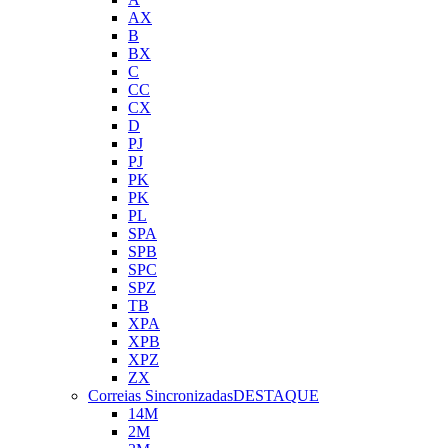
AX
B
BX
C
CC
CX
D
PJ
PJ
PK
PK
PL
SPA
SPB
SPC
SPZ
TB
XPA
XPB
XPZ
ZX
Correias Sincronizadas
DESTAQUE
14M
2M