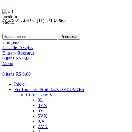
(11) 99212-0433 | (11) 3213-9664
Pesquisar
Comparar
Lista de Desejos
Entrar / Registrar
0
itens
R$
0,00
Menu
0
itens
R$
0,00
Inicio
Ver Linha de Produtos
NOVIDADES
Correias em V
3L
3VX
5V
5VX
AA
AVX
A