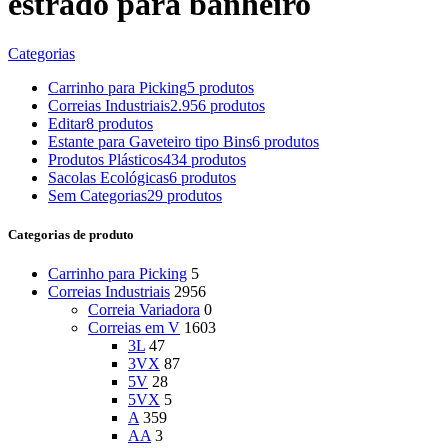
estrado para banheiro
Categorias
Carrinho para Picking
5 produtos
Correias Industriais
2.956 produtos
Editar
8 produtos
Estante para Gaveteiro tipo Bins
6 produtos
Produtos Plásticos
434 produtos
Sacolas Ecológicas
6 produtos
Sem Categorias
29 produtos
Categorias de produto
Carrinho para Picking
5
Correias Industriais
2956
Correia Variadora
0
Correias em V
1603
3L
47
3VX
87
5V
28
5VX
5
A
359
AA
3