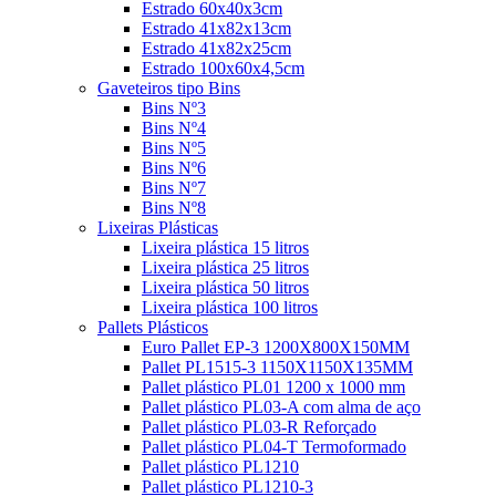
Estrado 60x40x3cm
Estrado 41x82x13cm
Estrado 41x82x25cm
Estrado 100x60x4,5cm
Gaveteiros tipo Bins
Bins Nº3
Bins Nº4
Bins Nº5
Bins Nº6
Bins Nº7
Bins Nº8
Lixeiras Plásticas
Lixeira plástica 15 litros
Lixeira plástica 25 litros
Lixeira plástica 50 litros
Lixeira plástica 100 litros
Pallets Plásticos
Euro Pallet EP-3 1200X800X150MM
Pallet PL1515-3 1150X1150X135MM
Pallet plástico PL01 1200 x 1000 mm
Pallet plástico PL03-A com alma de aço
Pallet plástico PL03-R Reforçado
Pallet plástico PL04-T Termoformado
Pallet plástico PL1210
Pallet plástico PL1210-3