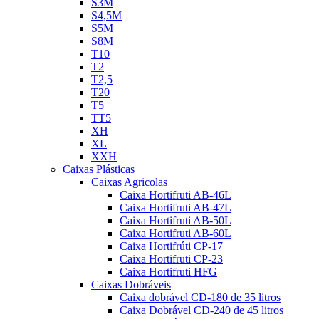
S3M
S4,5M
S5M
S8M
T10
T2
T2,5
T20
T5
TT5
XH
XL
XXH
Caixas Plásticas
Caixas Agricolas
Caixa Hortifruti AB-46L
Caixa Hortifruti AB-47L
Caixa Hortifruti AB-50L
Caixa Hortifruti AB-60L
Caixa Hortifrúti CP-17
Caixa Hortifruti CP-23
Caixa Hortifruti HFG
Caixas Dobráveis
Caixa dobrável CD-180 de 35 litros
Caixa Dobrável CD-240 de 45 litros