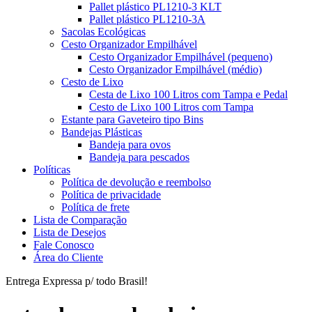
Pallet plástico PL1210-3 KLT
Pallet plástico PL1210-3A
Sacolas Ecológicas
Cesto Organizador Empilhável
Cesto Organizador Empilhável (pequeno)
Cesto Organizador Empilhável (médio)
Cesto de Lixo
Cesta de Lixo 100 Litros com Tampa e Pedal
Cesto de Lixo 100 Litros com Tampa
Estante para Gaveteiro tipo Bins
Bandejas Plásticas
Bandeja para ovos
Bandeja para pescados
Políticas
Política de devolução e reembolso
Política de privacidade
Política de frete
Lista de Comparação
Lista de Desejos
Fale Conosco
Área do Cliente
Entrega Expressa p/ todo Brasil!