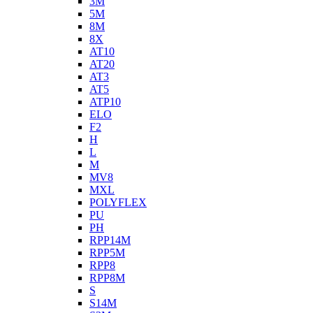
3M
5M
8M
8X
AT10
AT20
AT3
AT5
ATP10
ELO
F2
H
L
M
MV8
MXL
POLYFLEX
PU
PH
RPP14M
RPP5M
RPP8
RPP8M
S
S14M