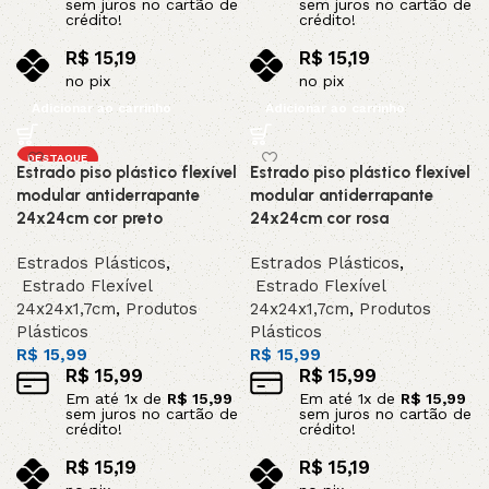
sem juros no cartão de
sem juros no cartão de
crédito!
crédito!
R$
15,19
R$
15,19
no pix
no pix
Adicionar ao carrinho
Adicionar ao carrinho
DESTAQUE
Estrado piso plástico flexível
Estrado piso plástico flexível
modular antiderrapante
modular antiderrapante
24x24cm cor preto
24x24cm cor rosa
Estrados Plásticos
,
Estrados Plásticos
,
Estrado Flexível
Estrado Flexível
24x24x1,7cm
,
Produtos
24x24x1,7cm
,
Produtos
Plásticos
Plásticos
R$
15,99
R$
15,99
R$
15,99
R$
15,99
Em até
1
x de
R$
15,99
Em até
1
x de
R$
15,99
sem juros no cartão de
sem juros no cartão de
crédito!
crédito!
R$
15,19
R$
15,19