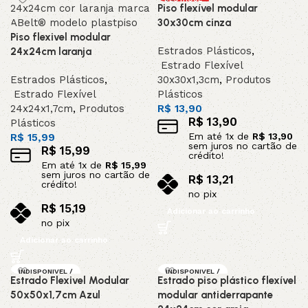
Piso flexível modular
30x30cm cinza
Piso flexivel modular
Estrados Plásticos
,
24x24cm laranja
Estrado Flexível
Estrados Plásticos
,
30x30x1,3cm
,
Produtos
Estrado Flexível
Plásticos
24x24x1,7cm
,
Produtos
R$
13,90
R$
13,90
Plásticos
Em até
1
x de
R$
13,90
R$
15,99
sem juros no cartão de
R$
15,99
crédito!
Em até
1
x de
R$
15,99
sem juros no cartão de
R$
13,21
crédito!
no pix
R$
15,19
Adicionar ao carrinho
no pix
Adicionar ao carrinho
INDISPONIVEL /
INDISPONIVEL /
Estrado Flexivel Modular
Estrado piso plástico flexível
SOB ENCOMEND
SOB ENCOMEND
A
A
50x50x1,7cm Azul
modular antiderrapante