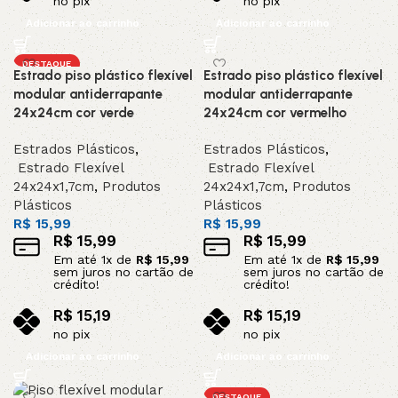
no pix
no pix
Adicionar ao carrinho
Adicionar ao carrinho
DESTAQUE
Estrado piso plástico flexível
Estrado piso plástico flexível
modular antiderrapante
modular antiderrapante
24x24cm cor verde
24x24cm cor vermelho
Estrados Plásticos
,
Estrados Plásticos
,
Estrado Flexível
Estrado Flexível
24x24x1,7cm
,
Produtos
24x24x1,7cm
,
Produtos
Plásticos
Plásticos
R$
15,99
R$
15,99
R$
15,99
R$
15,99
Em até
1
x de
R$
15,99
Em até
1
x de
R$
15,99
sem juros no cartão de
sem juros no cartão de
crédito!
crédito!
R$
15,19
R$
15,19
no pix
no pix
Adicionar ao carrinho
Adicionar ao carrinho
DESTAQUE