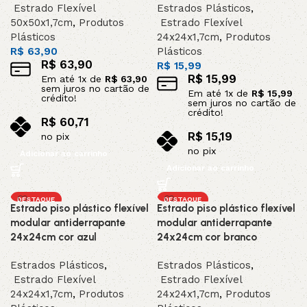
Estrado Flexível
Estrados Plásticos
,
50x50x1,7cm
,
Produtos
Estrado Flexível
Plásticos
24x24x1,7cm
,
Produtos
R$
63,90
Plásticos
R$
63,90
R$
15,99
R$
15,99
Em até
1
x de
R$
63,90
sem juros no cartão de
Em até
1
x de
R$
15,99
crédito!
sem juros no cartão de
crédito!
R$
60,71
R$
15,19
no pix
no pix
Adicionar ao carrinho
Adicionar ao carrinho
DESTAQUE
DESTAQUE
Estrado piso plástico flexível
Estrado piso plástico flexível
modular antiderrapante
modular antiderrapante
24x24cm cor azul
24x24cm cor branco
Estrados Plásticos
,
Estrados Plásticos
,
Estrado Flexível
Estrado Flexível
24x24x1,7cm
,
Produtos
24x24x1,7cm
,
Produtos