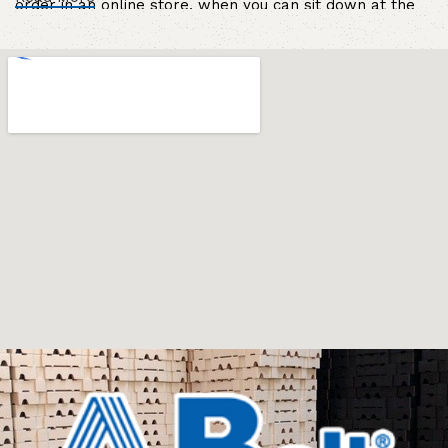
order in an online store, when you can sit down at the
computer in your free time, arrange the furniture in the
photo and calmly buy the furniture you like. The online
store has a large catalog of furniture: both home and
office furniture are available.
Furniture production is a modern form of
art
Furniture manufacturers, as well as manufacturers of
other home goods, are full of amazing offers: we often
come across both standard mass-produced products
and unique creations - furniture from professional
craftsmen, which will be appreciated by true
connoisseurs of beauty. We have selected for you the
best models from modern craftsmen who managed to
ingeniously combine elegance, quality and practicality in
each product unit. Our assortment includes products
from proven companies. Who for many years of