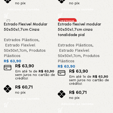
no pix
no pix
Adicionar ao carrinho
Adicionar ao carrinho
DESTAQUE
Estrado Flexivel Modular
Estrado flexível modular
50x50x1,7cm Cinza
50x50x1,7cm cinza
tonalidade pial
Estrados Plásticos
,
Estrado Flexível
Estrados Plásticos
,
50x50x1,7cm
,
Produtos
Estrado Flexível
Plásticos
50x50x1,7cm
,
Produtos
R$
63,90
Plásticos
R$
63,90
R$
63,90
R$
63,90
Em até
1
x de
R$
63,90
sem juros no cartão de
Em até
1
x de
R$
63,90
crédito!
sem juros no cartão de
crédito!
R$
60,71
R$
60,71
no pix
no pix
Adicionar ao carrinho
Adicionar ao carrinho