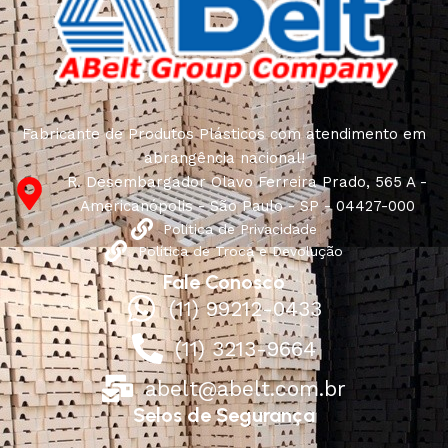
continuous joint work did not give reason to doubt their
reliability and honesty. All of them guarantee the high
quality of their products, excellent operational
characteristics, attractive appearance of the products, a
long period of use of the furniture, as well as safety.
Fabricante de Produtos Plásticos com atendimento em
abrangência nacional!
R. Desembargador Olavo Ferreira Prado, 565 A -
Americanópolis - São Paulo - SP - 04427-000
Política de Privacidade
Política de Troca e Devolução
Fale Conosco
(11) 99212-0433
(11) 3213-9664
abelt@abelt.com.br
Selos de Segurança