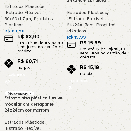
24x24cm cor areia
Estrados Plásticos
,
Estrado Flexível
Estrados Plásticos
,
50x50x1,7cm
,
Produtos
Estrado Flexível
Plásticos
24x24x1,7cm
,
Produtos
R$
63,90
Plásticos
R$
63,90
R$
15,99
R$
15,99
Em até
1
x de
R$
63,90
sem juros no cartão de
Em até
1
x de
R$
15,99
crédito!
sem juros no cartão de
crédito!
R$
60,71
R$
15,19
no pix
no pix
Leia mais
Leia mais
INDISPONIVEL /
Estrado piso plástico flexível
SOB ENCOMEND
A
modular antiderrapante
24x24cm cor marrom
Estrados Plásticos
,
Estrado Flexível