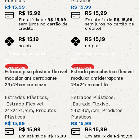
Plásticos
Plásticos
R$
15,99
R$
15,99
R$
15,99
R$
15,99
Em até
1
x de
R$
15,99
Em até
1
x de
R$
15,99
sem juros no cartão de
sem juros no cartão de
crédito!
crédito!
R$
15,19
R$
15,19
no pix
no pix
Adicionar ao carrinho
Adicionar ao carrinho
DESTAQUE
DESTAQUE
Estrado piso plástico flexível
Estrado piso plástico flexível
modular antiderrapante
modular antiderrapante
24x24cm cor cinza
24x24cm cor lilá
Estrados Plásticos
,
Estrados Plásticos
,
Estrado Flexível
Estrado Flexível
24x24x1,7cm
,
Produtos
24x24x1,7cm
,
Produtos
Plásticos
Plásticos
R$
15,99
R$
15,99
R$
15,99
R$
15,99
Em até
1
x de
R$
15,99
Em até
1
x de
R$
15,99