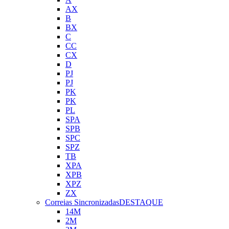
AX
B
BX
C
CC
CX
D
PJ
PJ
PK
PK
PL
SPA
SPB
SPC
SPZ
TB
XPA
XPB
XPZ
ZX
Correias Sincronizadas
DESTAQUE
14M
2M