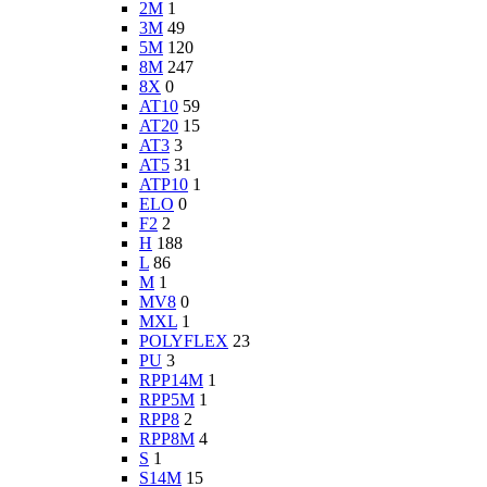
2M
1
3M
49
5M
120
8M
247
8X
0
AT10
59
AT20
15
AT3
3
AT5
31
ATP10
1
ELO
0
F2
2
H
188
L
86
M
1
MV8
0
MXL
1
POLYFLEX
23
PU
3
RPP14M
1
RPP5M
1
RPP8
2
RPP8M
4
S
1
S14M
15