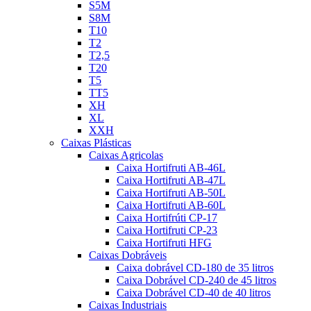
S5M
S8M
T10
T2
T2,5
T20
T5
TT5
XH
XL
XXH
Caixas Plásticas
Caixas Agricolas
Caixa Hortifruti AB-46L
Caixa Hortifruti AB-47L
Caixa Hortifruti AB-50L
Caixa Hortifruti AB-60L
Caixa Hortifrúti CP-17
Caixa Hortifruti CP-23
Caixa Hortifruti HFG
Caixas Dobráveis
Caixa dobrável CD-180 de 35 litros
Caixa Dobrável CD-240 de 45 litros
Caixa Dobrável CD-40 de 40 litros
Caixas Industriais