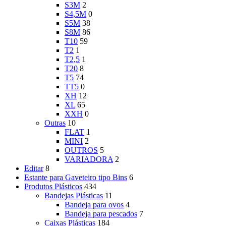
S3M
2
S4,5M
0
S5M
38
S8M
86
T10
59
T2
1
T2,5
1
T20
8
T5
74
TT5
0
XH
12
XL
65
XXH
0
Outras
10
FLAT
1
MINI
2
OUTROS
5
VARIADORA
2
Editar
8
Estante para Gaveteiro tipo Bins
6
Produtos Plásticos
434
Bandejas Plásticas
11
Bandeja para ovos
4
Bandeja para pescados
7
Caixas Plásticas
184