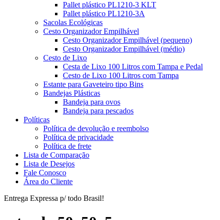
Pallet plástico PL1210-3 KLT
Pallet plástico PL1210-3A
Sacolas Ecológicas
Cesto Organizador Empilhável
Cesto Organizador Empilhável (pequeno)
Cesto Organizador Empilhável (médio)
Cesto de Lixo
Cesta de Lixo 100 Litros com Tampa e Pedal
Cesto de Lixo 100 Litros com Tampa
Estante para Gaveteiro tipo Bins
Bandejas Plásticas
Bandeja para ovos
Bandeja para pescados
Políticas
Política de devolução e reembolso
Política de privacidade
Política de frete
Lista de Comparação
Lista de Desejos
Fale Conosco
Área do Cliente
Entrega Expressa p/ todo Brasil!