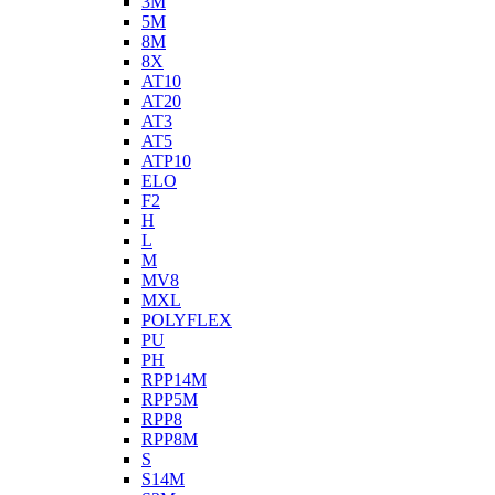
3M
5M
8M
8X
AT10
AT20
AT3
AT5
ATP10
ELO
F2
H
L
M
MV8
MXL
POLYFLEX
PU
PH
RPP14M
RPP5M
RPP8
RPP8M
S
S14M