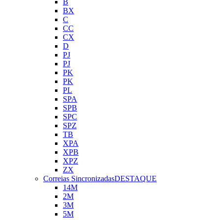
B
BX
C
CC
CX
D
PJ
PJ
PK
PK
PL
SPA
SPB
SPC
SPZ
TB
XPA
XPB
XPZ
ZX
Correias Sincronizadas
DESTAQUE
14M
2M
3M
5M