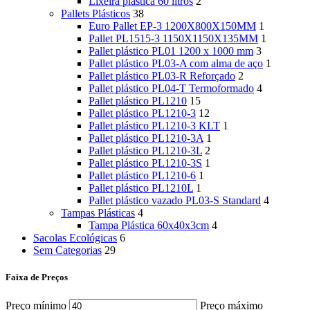
Lixeira plástica 60 litros
2
Pallets Plásticos
38
Euro Pallet EP-3 1200X800X150MM
1
Pallet PL1515-3 1150X1150X135MM
1
Pallet plástico PL01 1200 x 1000 mm
3
Pallet plástico PL03-A com alma de aço
1
Pallet plástico PL03-R Reforçado
2
Pallet plástico PL04-T Termoformado
4
Pallet plástico PL1210
15
Pallet plástico PL1210-3
12
Pallet plástico PL1210-3 KLT
1
Pallet plástico PL1210-3A
1
Pallet plástico PL1210-3L
2
Pallet plástico PL1210-3S
1
Pallet plástico PL1210-6
1
Pallet plástico PL1210L
1
Pallet plástico vazado PL03-S Standard
4
Tampas Plásticas
4
Tampa Plástica 60x40x3cm
4
Sacolas Ecológicas
6
Sem Categorias
29
Faixa de Preços
Preço mínimo
Preço máximo