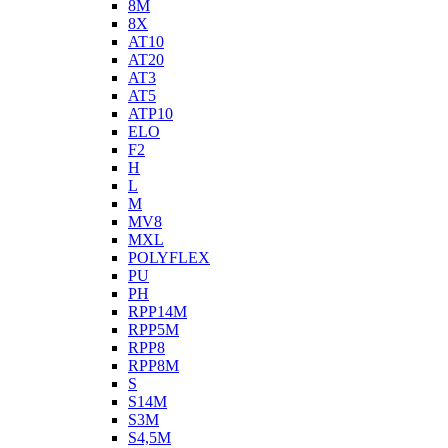
8M
8X
AT10
AT20
AT3
AT5
ATP10
ELO
F2
H
L
M
MV8
MXL
POLYFLEX
PU
PH
RPP14M
RPP5M
RPP8
RPP8M
S
S14M
S3M
S4,5M