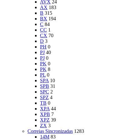
AVX
24
AX
183
B
315
BX
194
C
84
CC
1
CX
70
D
3
PH
0
PJ
40
PJ
0
PK
0
PK
8
PL
0
SPA
10
SPB
31
SPC
2
SPZ
4
TB
0
XPA
44
XPB
7
XPZ
39
ZX
3
Correias Sincronizadas
1283
14M
83