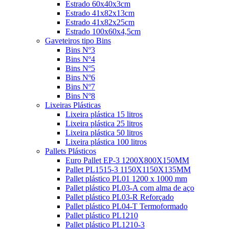
Estrado 60x40x3cm
Estrado 41x82x13cm
Estrado 41x82x25cm
Estrado 100x60x4,5cm
Gaveteiros tipo Bins
Bins Nº3
Bins Nº4
Bins Nº5
Bins Nº6
Bins Nº7
Bins Nº8
Lixeiras Plásticas
Lixeira plástica 15 litros
Lixeira plástica 25 litros
Lixeira plástica 50 litros
Lixeira plástica 100 litros
Pallets Plásticos
Euro Pallet EP-3 1200X800X150MM
Pallet PL1515-3 1150X1150X135MM
Pallet plástico PL01 1200 x 1000 mm
Pallet plástico PL03-A com alma de aço
Pallet plástico PL03-R Reforçado
Pallet plástico PL04-T Termoformado
Pallet plástico PL1210
Pallet plástico PL1210-3