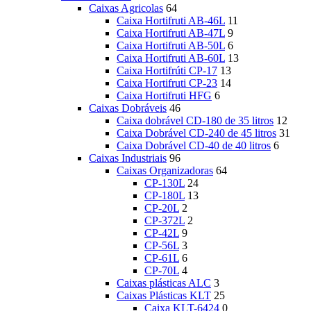
Caixas Agricolas
64
Caixa Hortifruti AB-46L
11
Caixa Hortifruti AB-47L
9
Caixa Hortifruti AB-50L
6
Caixa Hortifruti AB-60L
13
Caixa Hortifrúti CP-17
13
Caixa Hortifruti CP-23
14
Caixa Hortifruti HFG
6
Caixas Dobráveis
46
Caixa dobrável CD-180 de 35 litros
12
Caixa Dobrável CD-240 de 45 litros
31
Caixa Dobrável CD-40 de 40 litros
6
Caixas Industriais
96
Caixas Organizadoras
64
CP-130L
24
CP-180L
13
CP-20L
2
CP-372L
2
CP-42L
9
CP-56L
3
CP-61L
6
CP-70L
4
Caixas plásticas ALC
3
Caixas Plásticas KLT
25
Caixa KLT-6424
0