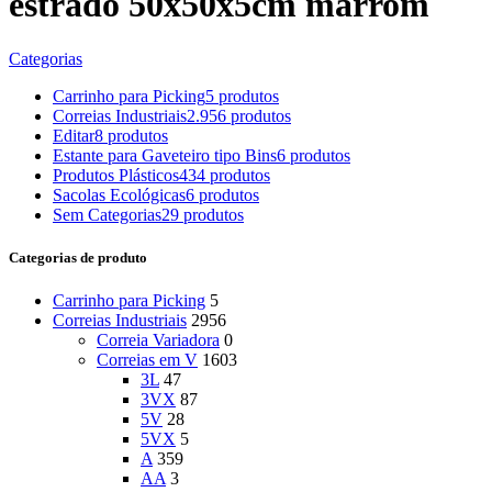
estrado 50x50x5cm marrom
Categorias
Carrinho para Picking
5 produtos
Correias Industriais
2.956 produtos
Editar
8 produtos
Estante para Gaveteiro tipo Bins
6 produtos
Produtos Plásticos
434 produtos
Sacolas Ecológicas
6 produtos
Sem Categorias
29 produtos
Categorias de produto
Carrinho para Picking
5
Correias Industriais
2956
Correia Variadora
0
Correias em V
1603
3L
47
3VX
87
5V
28
5VX
5
A
359
AA
3