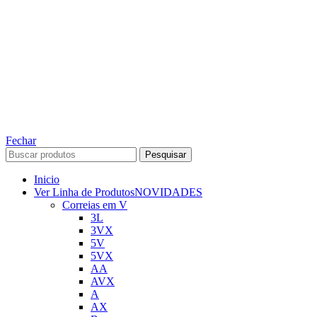
TODOS OS DIREITOS RESERVADOS – 2022 – 2026
Nós da ABelt Group Company nos reservamos o direito de executar manutenção e
alterações de preços, e bem firmar que as fotos sao meramente ilustrativas, entre em
contato para mais informações!
ABELT GROUP COMPANY
Fechar
Pesquisar
Inicio
Ver Linha de Produtos
NOVIDADES
Correias em V
3L
3VX
5V
5VX
AA
AVX
A
AX