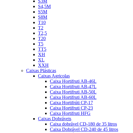
S3M
S4,5M
S5M
S8M
T10
T2
T2,5
T20
T5
TT5
XH
XL
XXH
Caixas Plásticas
Caixas Agricolas
Caixa Hortifruti AB-46L
Caixa Hortifruti AB-47L
Caixa Hortifruti AB-50L
Caixa Hortifruti AB-60L
Caixa Hortifrúti CP-17
Caixa Hortifruti CP-23
Caixa Hortifruti HFG
Caixas Dobráveis
Caixa dobrável CD-180 de 35 litros
Caixa Dobrável CD-240 de 45 litros