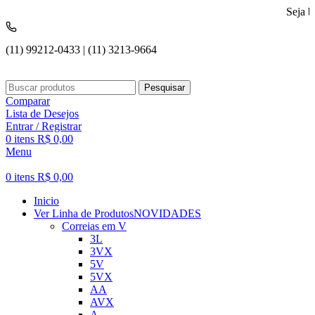
Seja bem vindo 
(11) 99212-0433 | (11) 3213-9664
Pesquisar
Comparar
Lista de Desejos
Entrar / Registrar
0
itens
R$
0,00
Menu
0
itens
R$
0,00
Inicio
Ver Linha de Produtos
NOVIDADES
Correias em V
3L
3VX
5V
5VX
AA
AVX
A