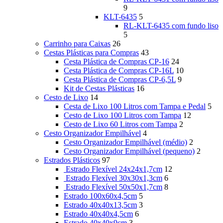
9
KLT-6435
5
RL-KLT-6435 com fundo liso
5
Carrinho para Caixas
26
Cestas Plásticas para Compras
43
Cesta Plástica de Compras CP-16
24
Cesta Plástica de Compras CP-16L
10
Cesta Plástica de Compras CP-6,5L
9
Kit de Cestas Plásticas
16
Cesto de Lixo
14
Cesta de Lixo 100 Litros com Tampa e Pedal
5
Cesto de Lixo 100 Litros com Tampa
12
Cesto de Lixo 60 Litros com Tampa
2
Cesto Organizador Empilhável
4
Cesto Organizador Empilhável (médio)
2
Cesto Organizador Empilhável (pequeno)
2
Estrados Plásticos
97
Estrado Flexível 24x24x1,7cm
12
Estrado Flexível 30x30x1,3cm
6
Estrado Flexível 50x50x1,7cm
8
Estrado 100x60x4,5cm
5
Estrado 40x40x13,5cm
3
Estrado 40x40x4,5cm
6
Estrado 40x40x9cm
3