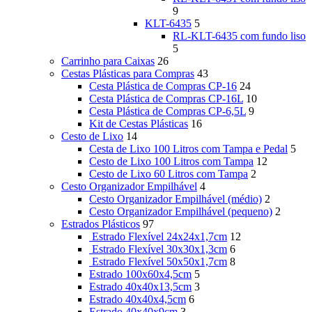
9
KLT-6435
5
RL-KLT-6435 com fundo liso
5
Carrinho para Caixas
26
Cestas Plásticas para Compras
43
Cesta Plástica de Compras CP-16
24
Cesta Plástica de Compras CP-16L
10
Cesta Plástica de Compras CP-6,5L
9
Kit de Cestas Plásticas
16
Cesto de Lixo
14
Cesta de Lixo 100 Litros com Tampa e Pedal
5
Cesto de Lixo 100 Litros com Tampa
12
Cesto de Lixo 60 Litros com Tampa
2
Cesto Organizador Empilhável
4
Cesto Organizador Empilhável (médio)
2
Cesto Organizador Empilhável (pequeno)
2
Estrados Plásticos
97
Estrado Flexível 24x24x1,7cm
12
Estrado Flexível 30x30x1,3cm
6
Estrado Flexível 50x50x1,7cm
8
Estrado 100x60x4,5cm
5
Estrado 40x40x13,5cm
3
Estrado 40x40x4,5cm
6
Estrado 40x40x9cm
3