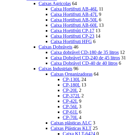
Caixas Agricolas
64
Caixa Hortifruti AB-46L
11
Caixa Hortifruti AB-47L
9
Caixa Hortifruti AB-50L
6
Caixa Hortifruti AB-60L
13
Caixa Hortifrúti CP-17
13
Caixa Hortifruti CP-23
14
Caixa Hortifruti HFG
6
Caixas Dobráveis
46
Caixa dobrável CD-180 de 35 litros
12
Caixa Dobrável CD-240 de 45 litros
31
Caixa Dobrável CD-40 de 40 litros
6
Caixas Industriais
96
Caixas Organizadoras
64
CP-130L
24
CP-180L
13
CP-20L
2
CP-372L
2
CP-42L
9
CP-56L
3
CP-61L
6
CP-70L
4
Caixas plásticas ALC
3
Caixas Plásticas KLT
25
Caixa KLT-6424
0