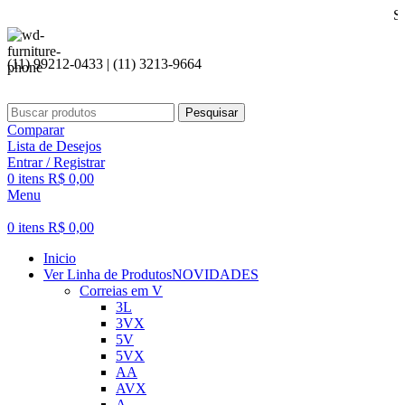
Seja bem vi
(11) 99212-0433 | (11) 3213-9664
Pesquisar
Comparar
Lista de Desejos
Entrar / Registrar
0
itens
R$
0,00
Menu
0
itens
R$
0,00
Inicio
Ver Linha de Produtos
NOVIDADES
Correias em V
3L
3VX
5V
5VX
AA
AVX
A