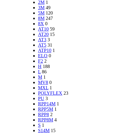
2M
1
3M
49
5M
120
8M
247
8X
0
AT10
59
AT20
15
AT3
3
AT5
31
ATP10
1
ELO
0
F2
2
H
188
L
86
M
1
MV8
0
MXL
1
POLYFLEX
23
PU
3
RPP14M
1
RPP5M
1
RPP8
2
RPP8M
4
S
1
S14M
15