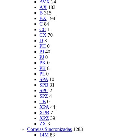
AVX
24
AX
183
B
315
BX
194
C
84
CC
1
CX
70
D
3
PH
0
PJ
40
PJ
0
PK
0
PK
8
PL
0
SPA
10
SPB
31
SPC
2
SPZ
4
TB
0
XPA
44
XPB
7
XPZ
39
ZX
3
Correias Sincronizadas
1283
14M
83