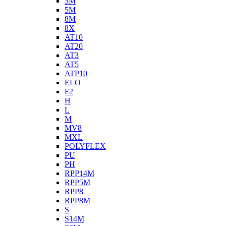
3M
5M
8M
8X
AT10
AT20
AT3
AT5
ATP10
ELO
F2
H
L
M
MV8
MXL
POLYFLEX
PU
PH
RPP14M
RPP5M
RPP8
RPP8M
S
S14M