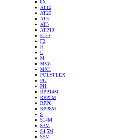
8X
AT10
AT20
AT3
AT5
ATP10
ELO
F2
H
L
M
MV8
MXL
POLYFLEX
PU
PH
RPP14M
RPP5M
RPP8
RPP8M
S
S14M
S3M
S4,5M
S5M