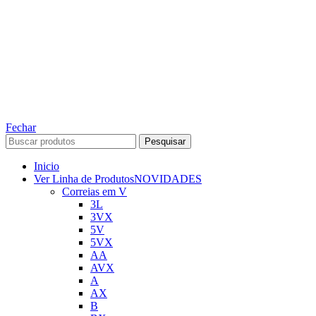
TODOS OS DIREITOS RESERVADOS – 2022 – 2026
Nós da ABelt Group Company nos reservamos o direito de executar manutenção e
alterações de preços, e bem firmar que as fotos sao meramente ilustrativas, entre em
contato para mais informações!
ABELT GROUP COMPANY
Fechar
Pesquisar
Inicio
Ver Linha de Produtos
NOVIDADES
Correias em V
3L
3VX
5V
5VX
AA
AVX
A
AX
B