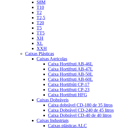
S8M
T10
T2
T2,5
T20
T5
TT5
XH
XL
XXH
Caixas Plásticas
Caixas Agricolas
Caixa Hortifruti AB-46L
Caixa Hortifruti AB-47L
Caixa Hortifruti AB-50L
Caixa Hortifruti AB-60L
Caixa Hortifrúti CP-17
Caixa Hortifruti CP-23
Caixa Hortifruti HFG
Caixas Dobráveis
Caixa dobrável CD-180 de 35 litros
Caixa Dobrável CD-240 de 45 litros
Caixa Dobrável CD-40 de 40 litros
Caixas Industriais
Caixas plásticas ALC