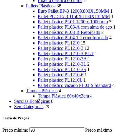
Lixeira plástica 60 litros
2
Pallets Plásticos
38
Euro Pallet EP-3 1200X800X150MM
1
Pallet PL1515-3 1150X1150X135MM
1
Pallet plástico PL01 1200 x 1000 mm
3
Pallet plástico PL03-A com alma de aço
1
Pallet plástico PL03-R Reforçado
2
Pallet plástico PL04-T Termoformado
4
Pallet plástico PL1210
15
Pallet plástico PL1210-3
12
Pallet plástico PL1210-3 KLT
1
Pallet plástico PL1210-3A
1
Pallet plástico PL1210-3L
2
Pallet plástico PL1210-3S
1
Pallet plástico PL1210-6
1
Pallet plástico PL1210L
1
Pallet plástico vazado PL03-S Standard
4
Tampas Plásticas
4
Tampa Plástica 60x40x3cm
4
Sacolas Ecológicas
6
Sem Categorias
29
Faixa de Preços
Preço mínimo
Preço máximo