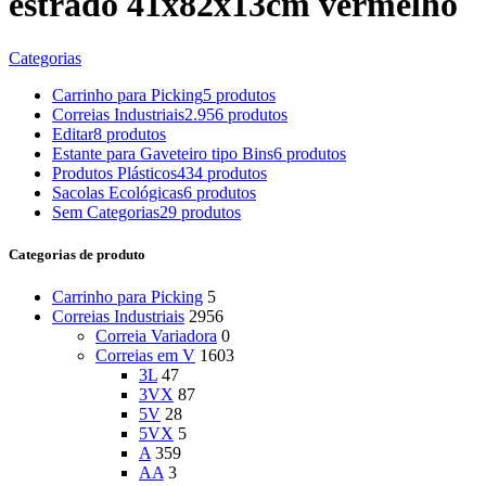
estrado 41x82x13cm vermelho
Categorias
Carrinho para Picking
5 produtos
Correias Industriais
2.956 produtos
Editar
8 produtos
Estante para Gaveteiro tipo Bins
6 produtos
Produtos Plásticos
434 produtos
Sacolas Ecológicas
6 produtos
Sem Categorias
29 produtos
Categorias de produto
Carrinho para Picking
5
Correias Industriais
2956
Correia Variadora
0
Correias em V
1603
3L
47
3VX
87
5V
28
5VX
5
A
359
AA
3