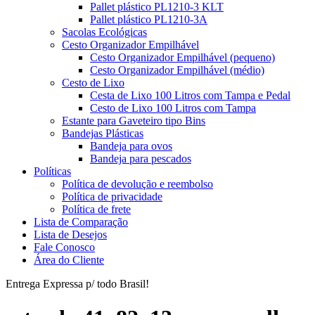
Pallet plástico PL1210-3 KLT
Pallet plástico PL1210-3A
Sacolas Ecológicas
Cesto Organizador Empilhável
Cesto Organizador Empilhável (pequeno)
Cesto Organizador Empilhável (médio)
Cesto de Lixo
Cesta de Lixo 100 Litros com Tampa e Pedal
Cesto de Lixo 100 Litros com Tampa
Estante para Gaveteiro tipo Bins
Bandejas Plásticas
Bandeja para ovos
Bandeja para pescados
Políticas
Política de devolução e reembolso
Política de privacidade
Política de frete
Lista de Comparação
Lista de Desejos
Fale Conosco
Área do Cliente
Entrega Expressa p/ todo Brasil!