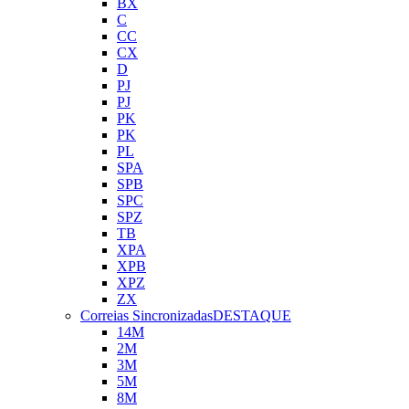
BX
C
CC
CX
D
PJ
PJ
PK
PK
PL
SPA
SPB
SPC
SPZ
TB
XPA
XPB
XPZ
ZX
Correias Sincronizadas
DESTAQUE
14M
2M
3M
5M
8M