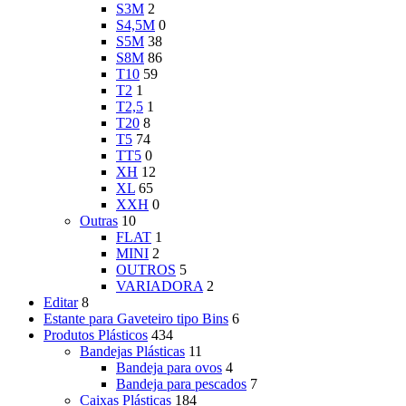
S3M
2
S4,5M
0
S5M
38
S8M
86
T10
59
T2
1
T2,5
1
T20
8
T5
74
TT5
0
XH
12
XL
65
XXH
0
Outras
10
FLAT
1
MINI
2
OUTROS
5
VARIADORA
2
Editar
8
Estante para Gaveteiro tipo Bins
6
Produtos Plásticos
434
Bandejas Plásticas
11
Bandeja para ovos
4
Bandeja para pescados
7
Caixas Plásticas
184