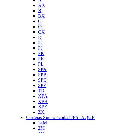
AX
B
BX
C
CC
CX
D
PJ
PJ
PK
PK
PL
SPA
SPB
SPC
SPZ
TB
XPA
XPB
XPZ
ZX
Correias Sincronizadas
DESTAQUE
14M
2M