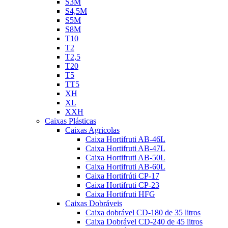
S3M
S4,5M
S5M
S8M
T10
T2
T2,5
T20
T5
TT5
XH
XL
XXH
Caixas Plásticas
Caixas Agricolas
Caixa Hortifruti AB-46L
Caixa Hortifruti AB-47L
Caixa Hortifruti AB-50L
Caixa Hortifruti AB-60L
Caixa Hortifrúti CP-17
Caixa Hortifruti CP-23
Caixa Hortifruti HFG
Caixas Dobráveis
Caixa dobrável CD-180 de 35 litros
Caixa Dobrável CD-240 de 45 litros