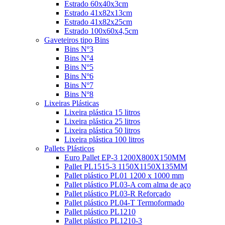
Estrado 60x40x3cm
Estrado 41x82x13cm
Estrado 41x82x25cm
Estrado 100x60x4,5cm
Gaveteiros tipo Bins
Bins Nº3
Bins Nº4
Bins Nº5
Bins Nº6
Bins Nº7
Bins Nº8
Lixeiras Plásticas
Lixeira plástica 15 litros
Lixeira plástica 25 litros
Lixeira plástica 50 litros
Lixeira plástica 100 litros
Pallets Plásticos
Euro Pallet EP-3 1200X800X150MM
Pallet PL1515-3 1150X1150X135MM
Pallet plástico PL01 1200 x 1000 mm
Pallet plástico PL03-A com alma de aço
Pallet plástico PL03-R Reforçado
Pallet plástico PL04-T Termoformado
Pallet plástico PL1210
Pallet plástico PL1210-3