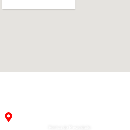
Fabricante de Produtos Plásticos com atendimento em
abrangência nacional!
R. Desembargador Olavo Ferreira Prado, 565 A -
Americanópolis - São Paulo - SP - 04427-000
Política de Privacidade