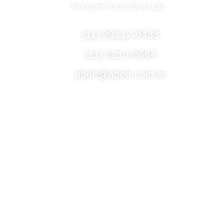
Política de Troca e Devolução
Fale Conosco
(11) 99212-0433
(11) 3213-9664
abelt@abelt.com.br
Selos de Segurança
Formas de Envio
Motoboy, Utilitário ou Caminhão!
(Lalamove, Correios ou 400+ Transportadoras)
Entrega para todo Brasil!
Formas de Pagamento