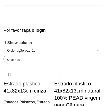
Por favor
faça o login
Upholstered chair
Show column
Discount 10%
Shop Now
Estrado plástico
Estrado plástico
41x82x13cm cinza
41x82x13cm natural
100% PEAD virgem
Estrados Plásticos
,
Estrado
para Câmara