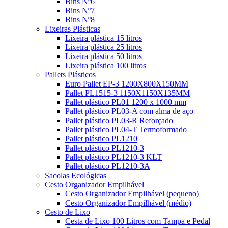
Bins Nº6
Bins Nº7
Bins Nº8
Lixeiras Plásticas
Lixeira plástica 15 litros
Lixeira plástica 25 litros
Lixeira plástica 50 litros
Lixeira plástica 100 litros
Pallets Plásticos
Euro Pallet EP-3 1200X800X150MM
Pallet PL1515-3 1150X1150X135MM
Pallet plástico PL01 1200 x 1000 mm
Pallet plástico PL03-A com alma de aço
Pallet plástico PL03-R Reforçado
Pallet plástico PL04-T Termoformado
Pallet plástico PL1210
Pallet plástico PL1210-3
Pallet plástico PL1210-3 KLT
Pallet plástico PL1210-3A
Sacolas Ecológicas
Cesto Organizador Empilhável
Cesto Organizador Empilhável (pequeno)
Cesto Organizador Empilhável (médio)
Cesto de Lixo
Cesta de Lixo 100 Litros com Tampa e Pedal