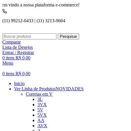
do a nossa plataforma e-commerce!
(11) 99212-0433 | (11) 3213-9664
Pesquisar
Comparar
Lista de Desejos
Entrar / Registrar
0
itens
R$
0,00
Menu
0
itens
R$
0,00
Inicio
Ver Linha de Produtos
NOVIDADES
Correias em V
3L
3VX
5V
5VX
AA
AVX
A