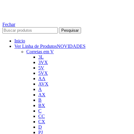
contato para mais informações!
ABELT GROUP COMPANY
Fechar
Pesquisar
Inicio
Ver Linha de Produtos
NOVIDADES
Correias em V
3L
3VX
5V
5VX
AA
AVX
A
AX
B
BX
C
CC
CX
D
PJ