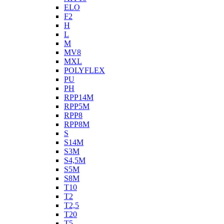
ELO
F2
H
L
M
MV8
MXL
POLYFLEX
PU
PH
RPP14M
RPP5M
RPP8
RPP8M
S
S14M
S3M
S4,5M
S5M
S8M
T10
T2
T2,5
T20
T5