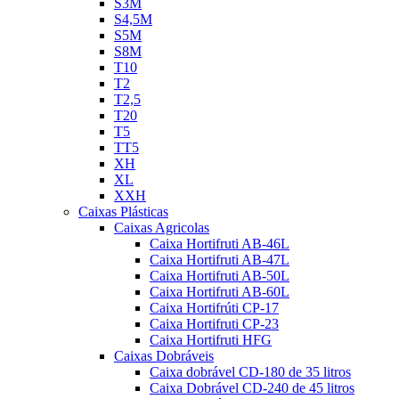
S3M
S4,5M
S5M
S8M
T10
T2
T2,5
T20
T5
TT5
XH
XL
XXH
Caixas Plásticas
Caixas Agricolas
Caixa Hortifruti AB-46L
Caixa Hortifruti AB-47L
Caixa Hortifruti AB-50L
Caixa Hortifruti AB-60L
Caixa Hortifrúti CP-17
Caixa Hortifruti CP-23
Caixa Hortifruti HFG
Caixas Dobráveis
Caixa dobrável CD-180 de 35 litros
Caixa Dobrável CD-240 de 45 litros