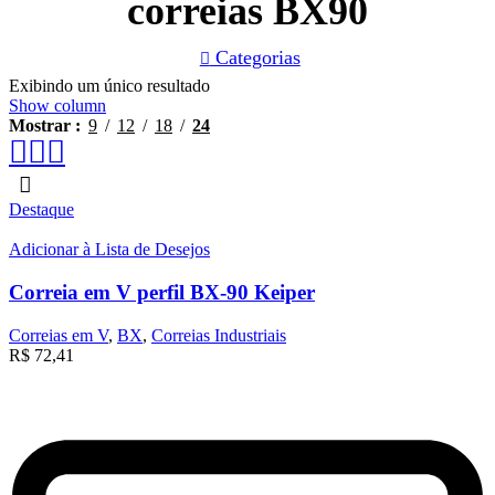
correias BX90
Categorias
Exibindo um único resultado
Show column
Mostrar
9
12
18
24
Destaque
Adicionar à Lista de Desejos
Correia em V perfil BX-90 Keiper
Correias em V
,
BX
,
Correias Industriais
R$
72,41