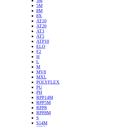
3M
5M
8M
8X
AT10
AT20
AT3
AT5
ATP10
ELO
F2
H
L
M
MV8
MXL
POLYFLEX
PU
PH
RPP14M
RPP5M
RPP8
RPP8M
S
S14M