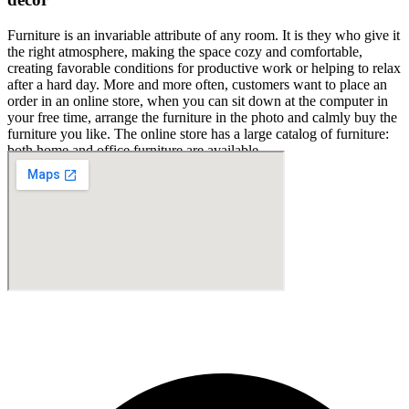
Furniture is an invariable attribute of any room. It is they who give it
the right atmosphere, making the space cozy and comfortable,
creating favorable conditions for productive work or helping to relax
after a hard day. More and more often, customers want to place an
order in an online store, when you can sit down at the computer in
your free time, arrange the furniture in the photo and calmly buy the
furniture you like. The online store has a large catalog of furniture:
both home and office furniture are available.
Furniture production is a modern form of art
Furniture manufacturers, as well as manufacturers of other home
goods, are full of amazing offers: we often come across both
standard mass-produced products and unique creations - furniture
from professional craftsmen, which will be appreciated by true
connoisseurs of beauty. We have selected for you the best models
from modern craftsmen who managed to ingeniously combine
elegance, quality and practicality in each product unit. Our
Fabricante de Produtos Plásticos com atendimento em abrangência
assortment includes products from proven companies. Who for
nacional!
many years of continuous joint work did not give reason to doubt
their reliability and honesty. All of them guarantee the high quality
of their products, excellent operational characteristics, attractive
appearance of the products, a long period of use of the furniture, as