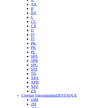
AX
B
BX
C
CC
CX
D
PJ
PJ
PK
PK
PL
SPA
SPB
SPC
SPZ
TB
XPA
XPB
XPZ
ZX
Correias Sincronizadas
DESTAQUE
14M
2M