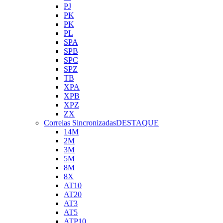
PJ
PK
PK
PL
SPA
SPB
SPC
SPZ
TB
XPA
XPB
XPZ
ZX
Correias Sincronizadas
DESTAQUE
14M
2M
3M
5M
8M
8X
AT10
AT20
AT3
AT5
ATP10