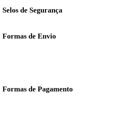
Selos de Segurança
Formas de Envio
Motoboy, Utilitário ou Caminhão!
(Lalamove, Correios ou 400+ Transportadoras)
Entrega para todo Brasil!
Formas de Pagamento
TODOS OS DIREITOS RESERVADOS – 2022 – 2026
Nós da ABelt Group Company nos reservamos o direito de executar manutenção e
alterações de preços, e bem firmar que as fotos sao meramente ilustrativas, entre em