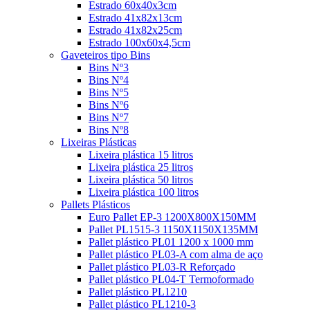
Estrado 60x40x3cm
Estrado 41x82x13cm
Estrado 41x82x25cm
Estrado 100x60x4,5cm
Gaveteiros tipo Bins
Bins Nº3
Bins Nº4
Bins Nº5
Bins Nº6
Bins Nº7
Bins Nº8
Lixeiras Plásticas
Lixeira plástica 15 litros
Lixeira plástica 25 litros
Lixeira plástica 50 litros
Lixeira plástica 100 litros
Pallets Plásticos
Euro Pallet EP-3 1200X800X150MM
Pallet PL1515-3 1150X1150X135MM
Pallet plástico PL01 1200 x 1000 mm
Pallet plástico PL03-A com alma de aço
Pallet plástico PL03-R Reforçado
Pallet plástico PL04-T Termoformado
Pallet plástico PL1210
Pallet plástico PL1210-3