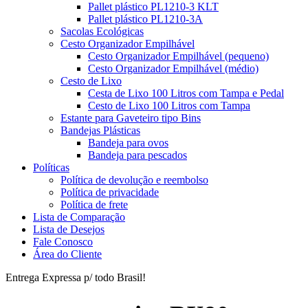
Pallet plástico PL1210-3 KLT
Pallet plástico PL1210-3A
Sacolas Ecológicas
Cesto Organizador Empilhável
Cesto Organizador Empilhável (pequeno)
Cesto Organizador Empilhável (médio)
Cesto de Lixo
Cesta de Lixo 100 Litros com Tampa e Pedal
Cesto de Lixo 100 Litros com Tampa
Estante para Gaveteiro tipo Bins
Bandejas Plásticas
Bandeja para ovos
Bandeja para pescados
Políticas
Política de devolução e reembolso
Política de privacidade
Política de frete
Lista de Comparação
Lista de Desejos
Fale Conosco
Área do Cliente
Entrega Expressa p/ todo Brasil!