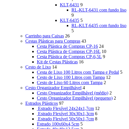
KLT-6431
9
RL-KLT-6431 com fundo liso
9
KLT-6435
5
RL-KLT-6435 com fundo liso
5
Carrinho para Caixas
26
Cestas Plásticas para Compras
43
Cesta Plástica de Compras CP-16
24
Cesta Plástica de Compras CP-16L
10
Cesta Plástica de Compras CP-6,5L
9
Kit de Cestas Plásticas
16
Cesto de Lixo
14
Cesta de Lixo 100 Litros com Tampa e Pedal
5
Cesto de Lixo 100 Litros com Tampa
12
Cesto de Lixo 60 Litros com Tampa
2
Cesto Organizador Empilhável
4
Cesto Organizador Empilhável (médio)
2
Cesto Organizador Empilhável (pequeno)
2
Estrados Plásticos
97
Estrado Flexível 24x24x1,7cm
12
Estrado Flexível 30x30x1,3cm
6
Estrado Flexível 50x50x1,7cm
8
Estrado 100x60x4,5cm
5