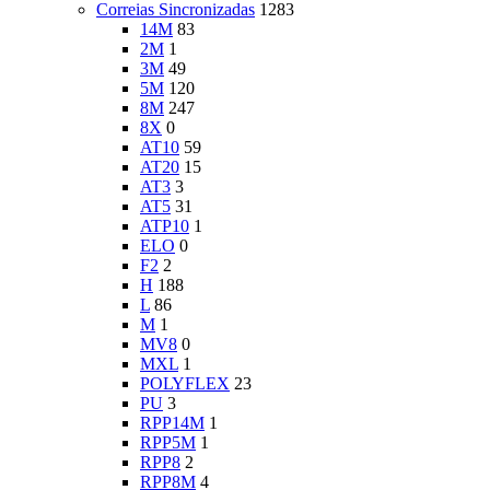
Correias Sincronizadas
1283
14M
83
2M
1
3M
49
5M
120
8M
247
8X
0
AT10
59
AT20
15
AT3
3
AT5
31
ATP10
1
ELO
0
F2
2
H
188
L
86
M
1
MV8
0
MXL
1
POLYFLEX
23
PU
3
RPP14M
1
RPP5M
1
RPP8
2
RPP8M
4