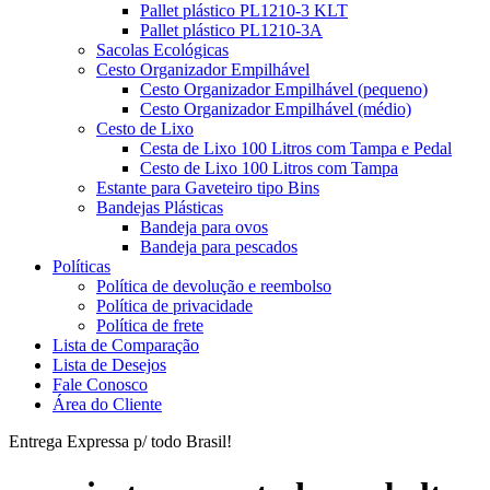
Pallet plástico PL1210-3 KLT
Pallet plástico PL1210-3A
Sacolas Ecológicas
Cesto Organizador Empilhável
Cesto Organizador Empilhável (pequeno)
Cesto Organizador Empilhável (médio)
Cesto de Lixo
Cesta de Lixo 100 Litros com Tampa e Pedal
Cesto de Lixo 100 Litros com Tampa
Estante para Gaveteiro tipo Bins
Bandejas Plásticas
Bandeja para ovos
Bandeja para pescados
Políticas
Política de devolução e reembolso
Política de privacidade
Política de frete
Lista de Comparação
Lista de Desejos
Fale Conosco
Área do Cliente
Entrega Expressa p/ todo Brasil!