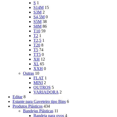
S
1
S14M
15
S3M
2
S4,5M
0
S5M
38
S8M
86
T10
59
T2
1
T2,5
1
T20
8
T5
74
TT5
0
XH
12
XL
65
XXH
0
Outras
10
FLAT
1
MINI
2
OUTROS
5
VARIADORA
2
Editar
8
Estante para Gaveteiro tipo Bins
6
Produtos Plásticos
434
Bandejas Plásticas
11
Bandeja para ovos
4