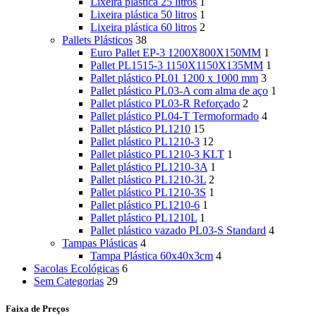
Lixeira plástica 25 litros
1
Lixeira plástica 50 litros
1
Lixeira plástica 60 litros
2
Pallets Plásticos
38
Euro Pallet EP-3 1200X800X150MM
1
Pallet PL1515-3 1150X1150X135MM
1
Pallet plástico PL01 1200 x 1000 mm
3
Pallet plástico PL03-A com alma de aço
1
Pallet plástico PL03-R Reforçado
2
Pallet plástico PL04-T Termoformado
4
Pallet plástico PL1210
15
Pallet plástico PL1210-3
12
Pallet plástico PL1210-3 KLT
1
Pallet plástico PL1210-3A
1
Pallet plástico PL1210-3L
2
Pallet plástico PL1210-3S
1
Pallet plástico PL1210-6
1
Pallet plástico PL1210L
1
Pallet plástico vazado PL03-S Standard
4
Tampas Plásticas
4
Tampa Plástica 60x40x3cm
4
Sacolas Ecológicas
6
Sem Categorias
29
Faixa de Preços