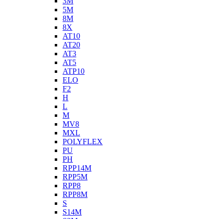
3M
5M
8M
8X
AT10
AT20
AT3
AT5
ATP10
ELO
F2
H
L
M
MV8
MXL
POLYFLEX
PU
PH
RPP14M
RPP5M
RPP8
RPP8M
S
S14M