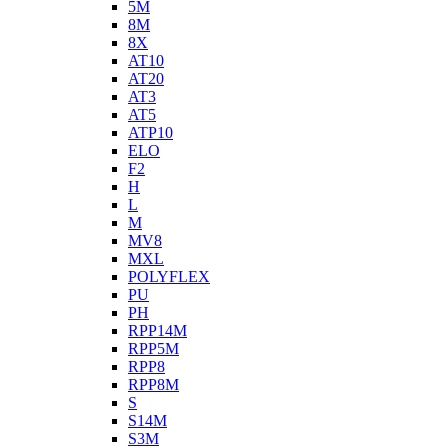
5M
8M
8X
AT10
AT20
AT3
AT5
ATP10
ELO
F2
H
L
M
MV8
MXL
POLYFLEX
PU
PH
RPP14M
RPP5M
RPP8
RPP8M
S
S14M
S3M