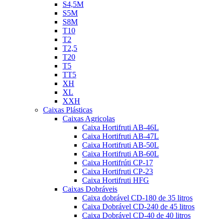
S4,5M
S5M
S8M
T10
T2
T2,5
T20
T5
TT5
XH
XL
XXH
Caixas Plásticas
Caixas Agricolas
Caixa Hortifruti AB-46L
Caixa Hortifruti AB-47L
Caixa Hortifruti AB-50L
Caixa Hortifruti AB-60L
Caixa Hortifrúti CP-17
Caixa Hortifruti CP-23
Caixa Hortifruti HFG
Caixas Dobráveis
Caixa dobrável CD-180 de 35 litros
Caixa Dobrável CD-240 de 45 litros
Caixa Dobrável CD-40 de 40 litros