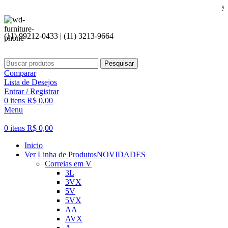
Seja bem vi
(11) 99212-0433 | (11) 3213-9664
Pesquisar
Comparar
Lista de Desejos
Entrar / Registrar
0
itens
R$
0,00
Menu
0
itens
R$
0,00
Inicio
Ver Linha de Produtos
NOVIDADES
Correias em V
3L
3VX
5V
5VX
AA
AVX
A