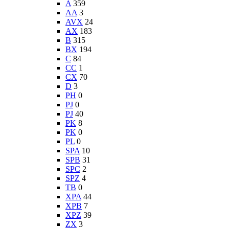
A
359
AA
3
AVX
24
AX
183
B
315
BX
194
C
84
CC
1
CX
70
D
3
PH
0
PJ
0
PJ
40
PK
8
PK
0
PL
0
SPA
10
SPB
31
SPC
2
SPZ
4
TB
0
XPA
44
XPB
7
XPZ
39
ZX
3