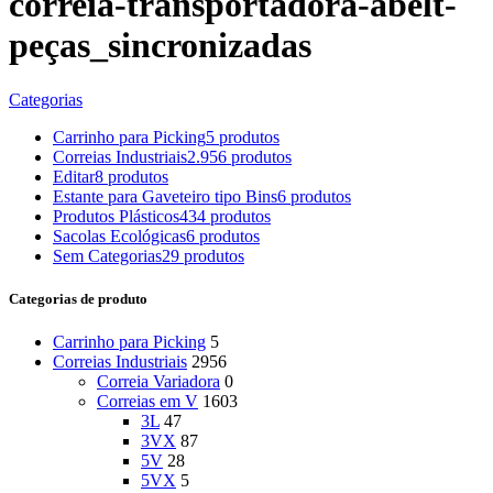
correia-transportadora-abelt-
peças_sincronizadas
Categorias
Carrinho para Picking
5 produtos
Correias Industriais
2.956 produtos
Editar
8 produtos
Estante para Gaveteiro tipo Bins
6 produtos
Produtos Plásticos
434 produtos
Sacolas Ecológicas
6 produtos
Sem Categorias
29 produtos
Categorias de produto
Carrinho para Picking
5
Correias Industriais
2956
Correia Variadora
0
Correias em V
1603
3L
47
3VX
87
5V
28
5VX
5