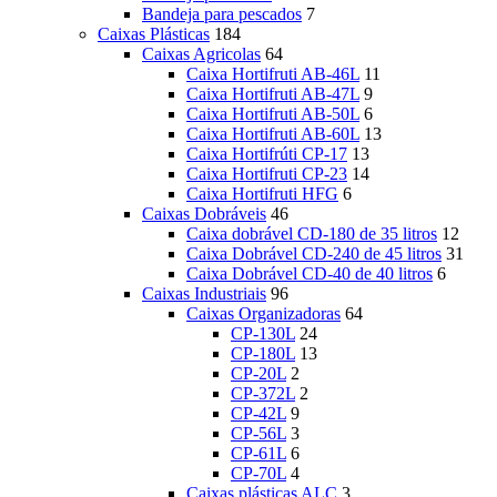
Bandeja para pescados
7
Caixas Plásticas
184
Caixas Agricolas
64
Caixa Hortifruti AB-46L
11
Caixa Hortifruti AB-47L
9
Caixa Hortifruti AB-50L
6
Caixa Hortifruti AB-60L
13
Caixa Hortifrúti CP-17
13
Caixa Hortifruti CP-23
14
Caixa Hortifruti HFG
6
Caixas Dobráveis
46
Caixa dobrável CD-180 de 35 litros
12
Caixa Dobrável CD-240 de 45 litros
31
Caixa Dobrável CD-40 de 40 litros
6
Caixas Industriais
96
Caixas Organizadoras
64
CP-130L
24
CP-180L
13
CP-20L
2
CP-372L
2
CP-42L
9
CP-56L
3
CP-61L
6
CP-70L
4
Caixas plásticas ALC
3