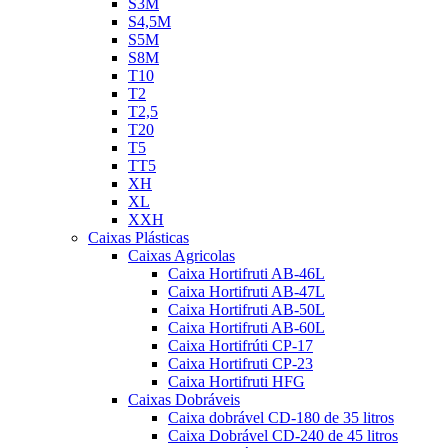
S3M
S4,5M
S5M
S8M
T10
T2
T2,5
T20
T5
TT5
XH
XL
XXH
Caixas Plásticas
Caixas Agricolas
Caixa Hortifruti AB-46L
Caixa Hortifruti AB-47L
Caixa Hortifruti AB-50L
Caixa Hortifruti AB-60L
Caixa Hortifrúti CP-17
Caixa Hortifruti CP-23
Caixa Hortifruti HFG
Caixas Dobráveis
Caixa dobrável CD-180 de 35 litros
Caixa Dobrável CD-240 de 45 litros