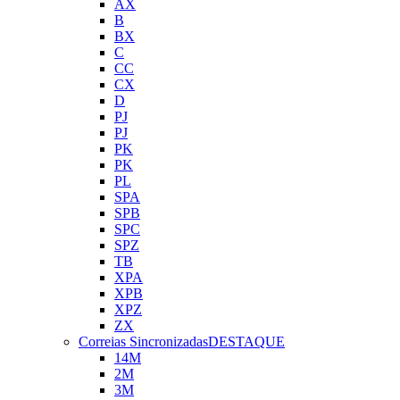
AX
B
BX
C
CC
CX
D
PJ
PJ
PK
PK
PL
SPA
SPB
SPC
SPZ
TB
XPA
XPB
XPZ
ZX
Correias Sincronizadas
DESTAQUE
14M
2M
3M