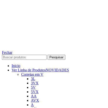
TODOS OS DIREITOS RESERVADOS – 2022 – 2026
Nós da ABelt Group Company nos reservamos o direito de executar manutenção e
alterações de preços, e bem firmar que as fotos sao meramente ilustrativas, entre em
contato para mais informações!
ABELT GROUP COMPANY
Fechar
Pesquisar
Inicio
Ver Linha de Produtos
NOVIDADES
Correias em V
3L
3VX
5V
5VX
AA
AVX
A