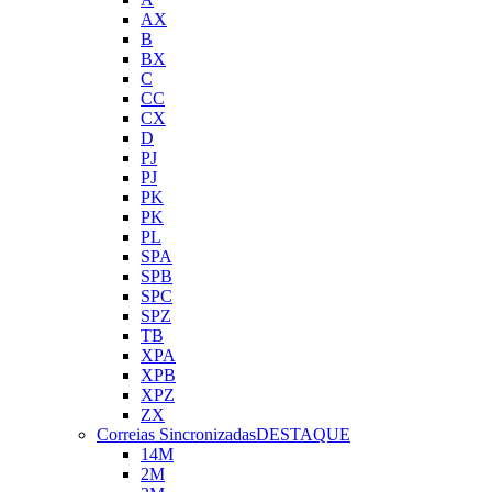
AX
B
BX
C
CC
CX
D
PJ
PJ
PK
PK
PL
SPA
SPB
SPC
SPZ
TB
XPA
XPB
XPZ
ZX
Correias Sincronizadas
DESTAQUE
14M
2M