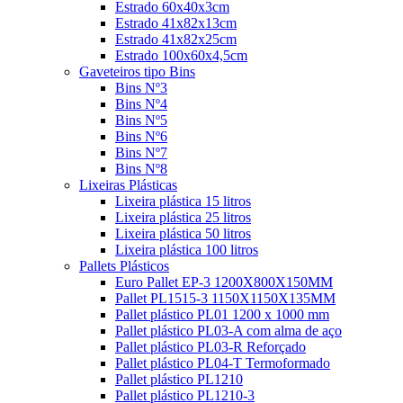
Estrado 60x40x3cm
Estrado 41x82x13cm
Estrado 41x82x25cm
Estrado 100x60x4,5cm
Gaveteiros tipo Bins
Bins Nº3
Bins Nº4
Bins Nº5
Bins Nº6
Bins Nº7
Bins Nº8
Lixeiras Plásticas
Lixeira plástica 15 litros
Lixeira plástica 25 litros
Lixeira plástica 50 litros
Lixeira plástica 100 litros
Pallets Plásticos
Euro Pallet EP-3 1200X800X150MM
Pallet PL1515-3 1150X1150X135MM
Pallet plástico PL01 1200 x 1000 mm
Pallet plástico PL03-A com alma de aço
Pallet plástico PL03-R Reforçado
Pallet plástico PL04-T Termoformado
Pallet plástico PL1210
Pallet plástico PL1210-3