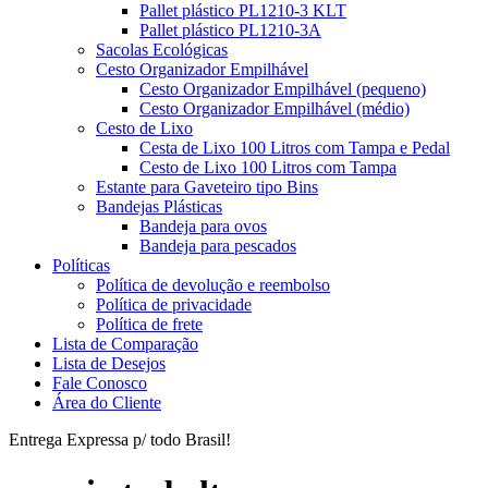
Pallet plástico PL1210-3 KLT
Pallet plástico PL1210-3A
Sacolas Ecológicas
Cesto Organizador Empilhável
Cesto Organizador Empilhável (pequeno)
Cesto Organizador Empilhável (médio)
Cesto de Lixo
Cesta de Lixo 100 Litros com Tampa e Pedal
Cesto de Lixo 100 Litros com Tampa
Estante para Gaveteiro tipo Bins
Bandejas Plásticas
Bandeja para ovos
Bandeja para pescados
Políticas
Política de devolução e reembolso
Política de privacidade
Política de frete
Lista de Comparação
Lista de Desejos
Fale Conosco
Área do Cliente
Entrega Expressa p/ todo Brasil!