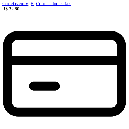
Correias em V
,
B
,
Correias Industriais
R$
32,80