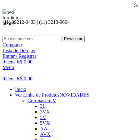
Seja bem vin
(11) 99212-0433 | (11) 3213-9664
Pesquisar
Comparar
Lista de Desejos
Entrar / Registrar
0
itens
R$
0,00
Menu
0
itens
R$
0,00
Inicio
Ver Linha de Produtos
NOVIDADES
Correias em V
3L
3VX
5V
5VX
AA
AVX
A