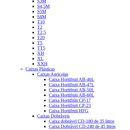
S3M
S4,5M
S5M
S8M
T10
T2
T2,5
T20
T5
TT5
XH
XL
XXH
Caixas Plásticas
Caixas Agricolas
Caixa Hortifruti AB-46L
Caixa Hortifruti AB-47L
Caixa Hortifruti AB-50L
Caixa Hortifruti AB-60L
Caixa Hortifrúti CP-17
Caixa Hortifruti CP-23
Caixa Hortifruti HFG
Caixas Dobráveis
Caixa dobrável CD-180 de 35 litros
Caixa Dobrável CD-240 de 45 litros