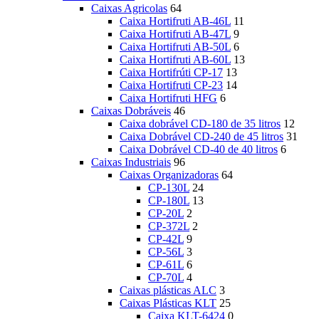
Caixas Agricolas
64
Caixa Hortifruti AB-46L
11
Caixa Hortifruti AB-47L
9
Caixa Hortifruti AB-50L
6
Caixa Hortifruti AB-60L
13
Caixa Hortifrúti CP-17
13
Caixa Hortifruti CP-23
14
Caixa Hortifruti HFG
6
Caixas Dobráveis
46
Caixa dobrável CD-180 de 35 litros
12
Caixa Dobrável CD-240 de 45 litros
31
Caixa Dobrável CD-40 de 40 litros
6
Caixas Industriais
96
Caixas Organizadoras
64
CP-130L
24
CP-180L
13
CP-20L
2
CP-372L
2
CP-42L
9
CP-56L
3
CP-61L
6
CP-70L
4
Caixas plásticas ALC
3
Caixas Plásticas KLT
25
Caixa KLT-6424
0