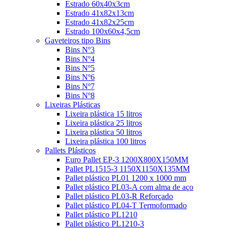
Estrado 60x40x3cm
Estrado 41x82x13cm
Estrado 41x82x25cm
Estrado 100x60x4,5cm
Gaveteiros tipo Bins
Bins Nº3
Bins Nº4
Bins Nº5
Bins Nº6
Bins Nº7
Bins Nº8
Lixeiras Plásticas
Lixeira plástica 15 litros
Lixeira plástica 25 litros
Lixeira plástica 50 litros
Lixeira plástica 100 litros
Pallets Plásticos
Euro Pallet EP-3 1200X800X150MM
Pallet PL1515-3 1150X1150X135MM
Pallet plástico PL01 1200 x 1000 mm
Pallet plástico PL03-A com alma de aço
Pallet plástico PL03-R Reforçado
Pallet plástico PL04-T Termoformado
Pallet plástico PL1210
Pallet plástico PL1210-3