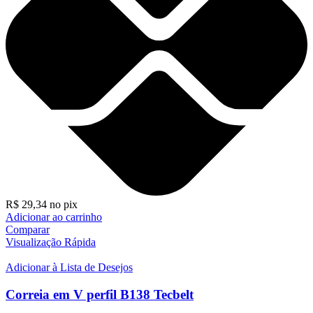
R$
29,34
no pix
Adicionar ao carrinho
Comparar
Visualização Rápida
Adicionar à Lista de Desejos
Correia em V perfil B138 Tecbelt