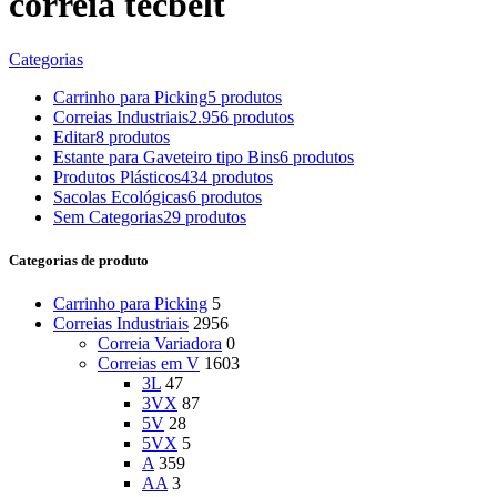
correia tecbelt
Categorias
Carrinho para Picking
5 produtos
Correias Industriais
2.956 produtos
Editar
8 produtos
Estante para Gaveteiro tipo Bins
6 produtos
Produtos Plásticos
434 produtos
Sacolas Ecológicas
6 produtos
Sem Categorias
29 produtos
Categorias de produto
Carrinho para Picking
5
Correias Industriais
2956
Correia Variadora
0
Correias em V
1603
3L
47
3VX
87
5V
28
5VX
5
A
359
AA
3