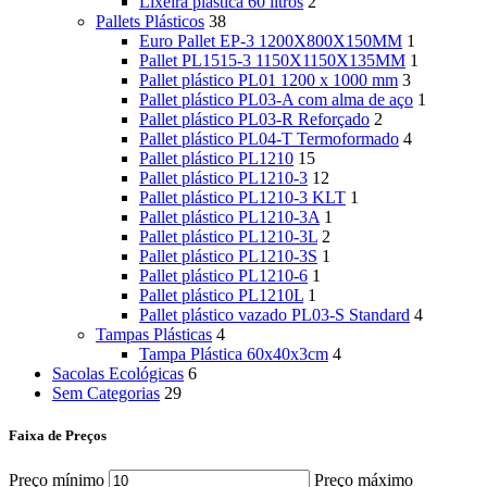
Lixeira plástica 60 litros
2
Pallets Plásticos
38
Euro Pallet EP-3 1200X800X150MM
1
Pallet PL1515-3 1150X1150X135MM
1
Pallet plástico PL01 1200 x 1000 mm
3
Pallet plástico PL03-A com alma de aço
1
Pallet plástico PL03-R Reforçado
2
Pallet plástico PL04-T Termoformado
4
Pallet plástico PL1210
15
Pallet plástico PL1210-3
12
Pallet plástico PL1210-3 KLT
1
Pallet plástico PL1210-3A
1
Pallet plástico PL1210-3L
2
Pallet plástico PL1210-3S
1
Pallet plástico PL1210-6
1
Pallet plástico PL1210L
1
Pallet plástico vazado PL03-S Standard
4
Tampas Plásticas
4
Tampa Plástica 60x40x3cm
4
Sacolas Ecológicas
6
Sem Categorias
29
Faixa de Preços
Preço mínimo
Preço máximo