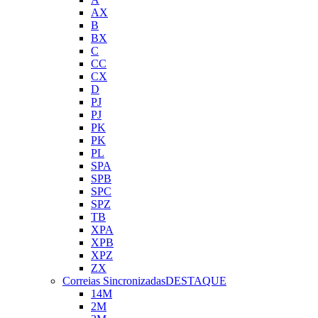
AX
B
BX
C
CC
CX
D
PJ
PJ
PK
PK
PL
SPA
SPB
SPC
SPZ
TB
XPA
XPB
XPZ
ZX
Correias Sincronizadas
DESTAQUE
14M
2M