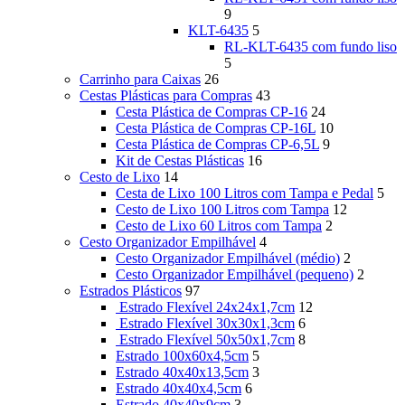
9
KLT-6435
5
RL-KLT-6435 com fundo liso
5
Carrinho para Caixas
26
Cestas Plásticas para Compras
43
Cesta Plástica de Compras CP-16
24
Cesta Plástica de Compras CP-16L
10
Cesta Plástica de Compras CP-6,5L
9
Kit de Cestas Plásticas
16
Cesto de Lixo
14
Cesta de Lixo 100 Litros com Tampa e Pedal
5
Cesto de Lixo 100 Litros com Tampa
12
Cesto de Lixo 60 Litros com Tampa
2
Cesto Organizador Empilhável
4
Cesto Organizador Empilhável (médio)
2
Cesto Organizador Empilhável (pequeno)
2
Estrados Plásticos
97
Estrado Flexível 24x24x1,7cm
12
Estrado Flexível 30x30x1,3cm
6
Estrado Flexível 50x50x1,7cm
8
Estrado 100x60x4,5cm
5
Estrado 40x40x13,5cm
3
Estrado 40x40x4,5cm
6
Estrado 40x40x9cm
3