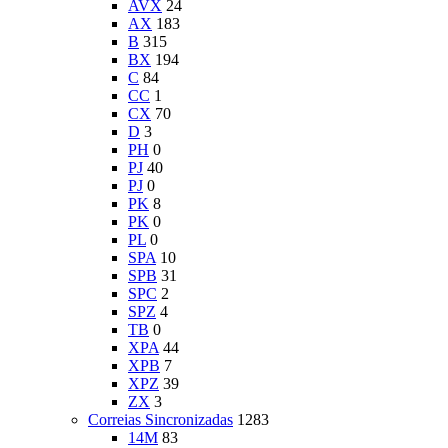
AVX
24
AX
183
B
315
BX
194
C
84
CC
1
CX
70
D
3
PH
0
PJ
40
PJ
0
PK
8
PK
0
PL
0
SPA
10
SPB
31
SPC
2
SPZ
4
TB
0
XPA
44
XPB
7
XPZ
39
ZX
3
Correias Sincronizadas
1283
14M
83