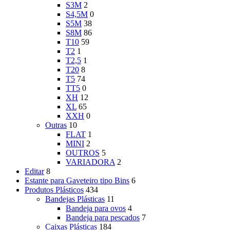
S3M
2
S4,5M
0
S5M
38
S8M
86
T10
59
T2
1
T2,5
1
T20
8
T5
74
TT5
0
XH
12
XL
65
XXH
0
Outras
10
FLAT
1
MINI
2
OUTROS
5
VARIADORA
2
Editar
8
Estante para Gaveteiro tipo Bins
6
Produtos Plásticos
434
Bandejas Plásticas
11
Bandeja para ovos
4
Bandeja para pescados
7
Caixas Plásticas
184