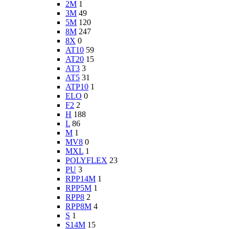
2M
1
3M
49
5M
120
8M
247
8X
0
AT10
59
AT20
15
AT3
3
AT5
31
ATP10
1
ELO
0
F2
2
H
188
L
86
M
1
MV8
0
MXL
1
POLYFLEX
23
PU
3
RPP14M
1
RPP5M
1
RPP8
2
RPP8M
4
S
1
S14M
15