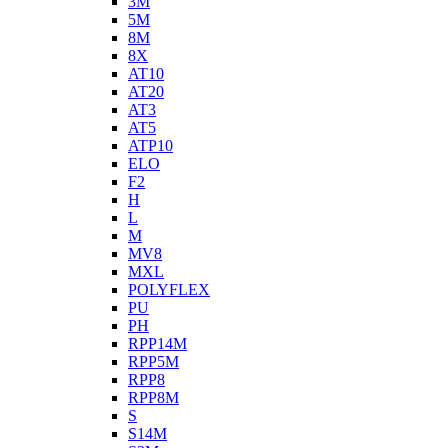
3M
5M
8M
8X
AT10
AT20
AT3
AT5
ATP10
ELO
F2
H
L
M
MV8
MXL
POLYFLEX
PU
PH
RPP14M
RPP5M
RPP8
RPP8M
S
S14M