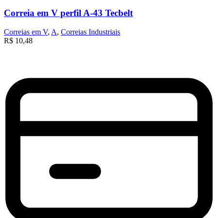
Correia em V perfil A-43 Tecbelt
Correias em V
,
A
,
Correias Industriais
R$
10,48