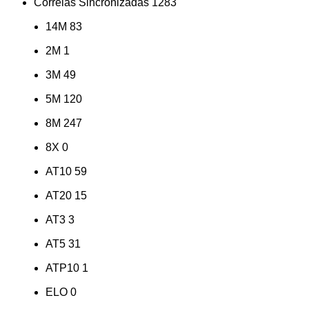
Correias Sincronizadas
1283
14M
83
2M
1
3M
49
5M
120
8M
247
8X
0
AT10
59
AT20
15
AT3
3
AT5
31
ATP10
1
ELO
0