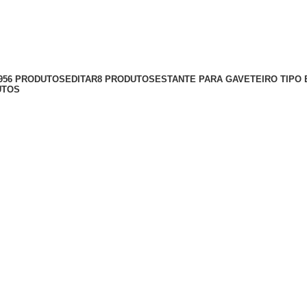
titech-abelt
.956 PRODUTOS
EDITAR
8 PRODUTOS
ESTANTE PARA GAVETEIRO TIPO 
UTOS