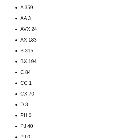
A
359
AA
3
AVX
24
AX
183
B
315
BX
194
C
84
CC
1
CX
70
D
3
PH
0
PJ
40
PJ
0