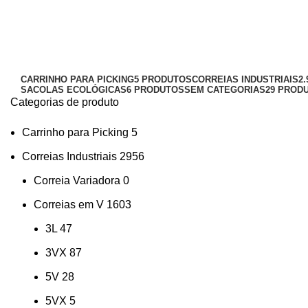
correia sincronizadorcorreias_con
Categorias
CARRINHO PARA PICKING
5 PRODUTOS
CORREIAS INDUSTRIAIS
2
SACOLAS ECOLÓGICAS
6 PRODUTOS
SEM CATEGORIAS
29 PROD
Categorias de produto
Carrinho para Picking
5
Correias Industriais
2956
Correia Variadora
0
Correias em V
1603
3L
47
3VX
87
5V
28
5VX
5