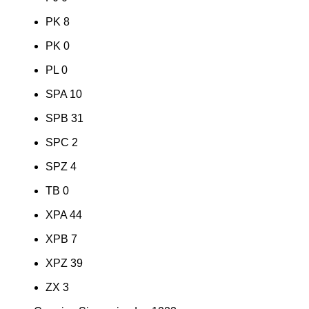
PK
8
PK
0
PL
0
SPA
10
SPB
31
SPC
2
SPZ
4
TB
0
XPA
44
XPB
7
XPZ
39
ZX
3