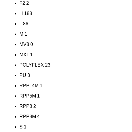
F2
2
H
188
L
86
M
1
MV8
0
MXL
1
POLYFLEX
23
PU
3
RPP14M
1
RPP5M
1
RPP8
2
RPP8M
4
S
1