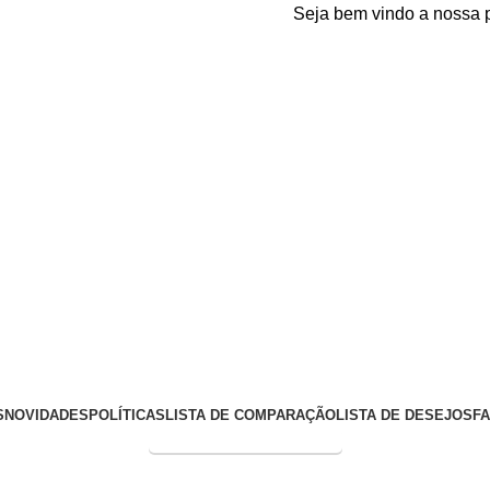
Seja bem vindo a nossa plataf
S
NOVIDADES
POLÍTICAS
LISTA DE COMPARAÇÃO
LISTA DE DESEJOS
F
Entrega Expressa p/ todo Brasil!