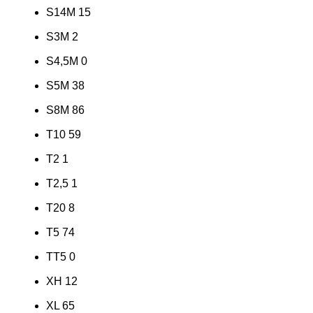
S14M
15
S3M
2
S4,5M
0
S5M
38
S8M
86
T10
59
T2
1
T2,5
1
T20
8
T5
74
TT5
0
XH
12
XL
65