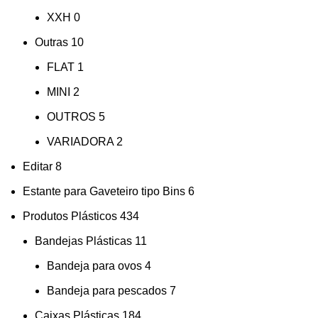
XXH
0
Outras
10
FLAT
1
MINI
2
OUTROS
5
VARIADORA
2
Editar
8
Estante para Gaveteiro tipo Bins
6
Produtos Plásticos
434
Bandejas Plásticas
11
Bandeja para ovos
4
Bandeja para pescados
7
Caixas Plásticas
184