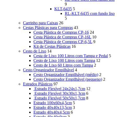
9
KLT-6435
5
RL-KLT-6435 com fundo liso
5
Carrinho para Caixas
26
Cestas Plásticas para Compras
43
Cesta Plástica de Compras CP-16
24
Cesta Plástica de Compras CP-16L
10
Cesta Plástica de Compras CP-6,5L
9
Kit de Cestas Plásticas
16
Cesto de Lixo
14
Cesta de Lixo 100 Litros com Tampa e Pedal
5
Cesto de Lixo 100 Litros com Tampa
12
Cesto de Lixo 60 Litros com Tampa
2
Cesto Organizador Empilhável
4
Cesto Organizador Empilhável (médio)
2
Cesto Organizador Empilhável (pequeno)
2
Estrados Plásticos
97
Estrado Flexível 24x24x1,7cm
12
Estrado Flexível 30x30x1,3cm
6
Estrado Flexível 50x50x1,7cm
8
Estrado 100x60x4,5cm
5
Estrado 40x40x13,5cm
3
Estrado 40x40x4,5cm
6
Estrado 40x40x9cm
3