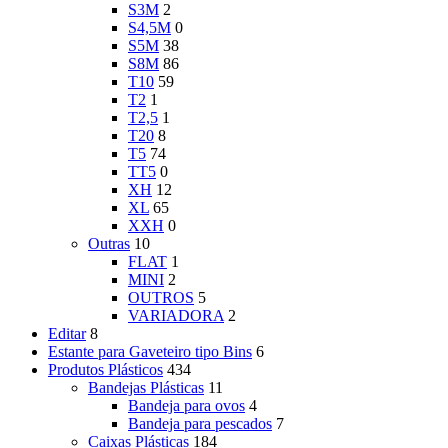
S3M
2
S4,5M
0
S5M
38
S8M
86
T10
59
T2
1
T2,5
1
T20
8
T5
74
TT5
0
XH
12
XL
65
XXH
0
Outras
10
FLAT
1
MINI
2
OUTROS
5
VARIADORA
2
Editar
8
Estante para Gaveteiro tipo Bins
6
Produtos Plásticos
434
Bandejas Plásticas
11
Bandeja para ovos
4
Bandeja para pescados
7
Caixas Plásticas
184