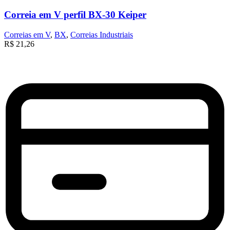
Correia em V perfil BX-30 Keiper
Correias em V
,
BX
,
Correias Industriais
R$
21,26