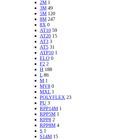
2M
1
3M
49
5M
120
8M
247
8X
0
AT10
59
AT20
15
AT3
3
AT5
31
ATP10
1
ELO
0
F2
2
H
188
L
86
M
1
MV8
0
MXL
1
POLYFLEX
23
PU
3
RPP14M
1
RPP5M
1
RPP8
2
RPP8M
4
S
1
S14M
15