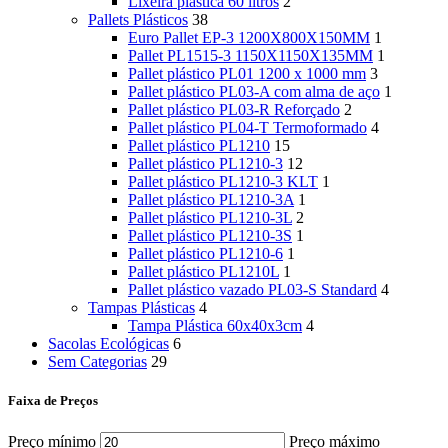
Lixeira plástica 60 litros
2
Pallets Plásticos
38
Euro Pallet EP-3 1200X800X150MM
1
Pallet PL1515-3 1150X1150X135MM
1
Pallet plástico PL01 1200 x 1000 mm
3
Pallet plástico PL03-A com alma de aço
1
Pallet plástico PL03-R Reforçado
2
Pallet plástico PL04-T Termoformado
4
Pallet plástico PL1210
15
Pallet plástico PL1210-3
12
Pallet plástico PL1210-3 KLT
1
Pallet plástico PL1210-3A
1
Pallet plástico PL1210-3L
2
Pallet plástico PL1210-3S
1
Pallet plástico PL1210-6
1
Pallet plástico PL1210L
1
Pallet plástico vazado PL03-S Standard
4
Tampas Plásticas
4
Tampa Plástica 60x40x3cm
4
Sacolas Ecológicas
6
Sem Categorias
29
Faixa de Preços
Preço mínimo
Preço máximo