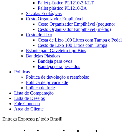
Pallet plástico PL1210-3 KLT
Pallet plástico PL1210-3A
Sacolas Ecológicas
Cesto Organizador Empilhável
Cesto Organizador Empilhável (pequeno)
Cesto Organizador Empilhável (médio)
Cesto de Lixo
Cesta de Lixo 100 Litros com Tampa e Pedal
Cesto de Lixo 100 Litros com Tampa
Estante para Gaveteiro tipo Bins
Bandejas Plásticas
Bandeja para ovos
Bandeja para pescados
Políticas
Política de devolução e reembolso
Política de privacidade
Política de frete
Lista de Comparação
Lista de Desejos
Fale Conosco
Área do Cliente
Entrega Expressa p/ todo Brasil!