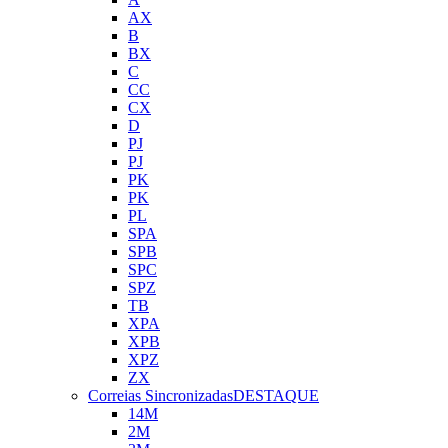
AX
B
BX
C
CC
CX
D
PJ
PJ
PK
PK
PL
SPA
SPB
SPC
SPZ
TB
XPA
XPB
XPZ
ZX
Correias Sincronizadas
DESTAQUE
14M
2M