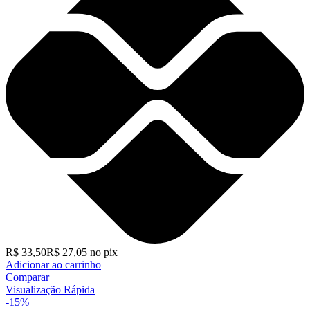
R$
33,50
R$
27,05
no pix
Adicionar ao carrinho
Comparar
Visualização Rápida
-15%