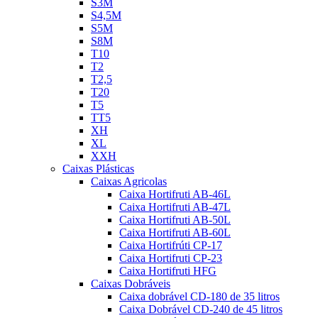
S3M
S4,5M
S5M
S8M
T10
T2
T2,5
T20
T5
TT5
XH
XL
XXH
Caixas Plásticas
Caixas Agricolas
Caixa Hortifruti AB-46L
Caixa Hortifruti AB-47L
Caixa Hortifruti AB-50L
Caixa Hortifruti AB-60L
Caixa Hortifrúti CP-17
Caixa Hortifruti CP-23
Caixa Hortifruti HFG
Caixas Dobráveis
Caixa dobrável CD-180 de 35 litros
Caixa Dobrável CD-240 de 45 litros