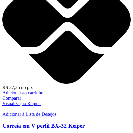
R$
27,25
no pix
Adicionar ao carrinho
Comparar
Visualização Rápida
Adicionar à Lista de Desejos
Correia em V perfil BX-32 Keiper