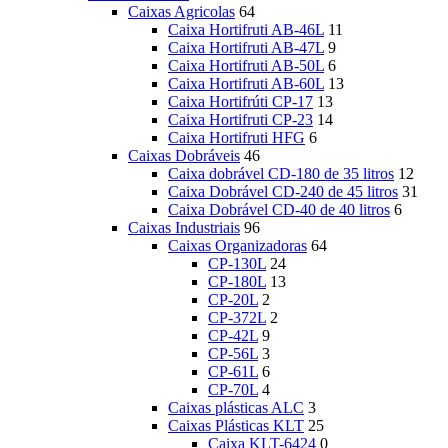
Caixas Agricolas
64
Caixa Hortifruti AB-46L
11
Caixa Hortifruti AB-47L
9
Caixa Hortifruti AB-50L
6
Caixa Hortifruti AB-60L
13
Caixa Hortifrúti CP-17
13
Caixa Hortifruti CP-23
14
Caixa Hortifruti HFG
6
Caixas Dobráveis
46
Caixa dobrável CD-180 de 35 litros
12
Caixa Dobrável CD-240 de 45 litros
31
Caixa Dobrável CD-40 de 40 litros
6
Caixas Industriais
96
Caixas Organizadoras
64
CP-130L
24
CP-180L
13
CP-20L
2
CP-372L
2
CP-42L
9
CP-56L
3
CP-61L
6
CP-70L
4
Caixas plásticas ALC
3
Caixas Plásticas KLT
25
Caixa KLT-6424
0