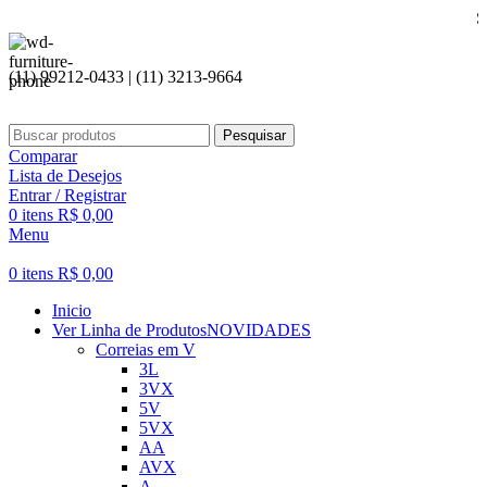
Seja bem vi
(11) 99212-0433 | (11) 3213-9664
Pesquisar
Comparar
Lista de Desejos
Entrar / Registrar
0
itens
R$
0,00
Menu
0
itens
R$
0,00
Inicio
Ver Linha de Produtos
NOVIDADES
Correias em V
3L
3VX
5V
5VX
AA
AVX
A