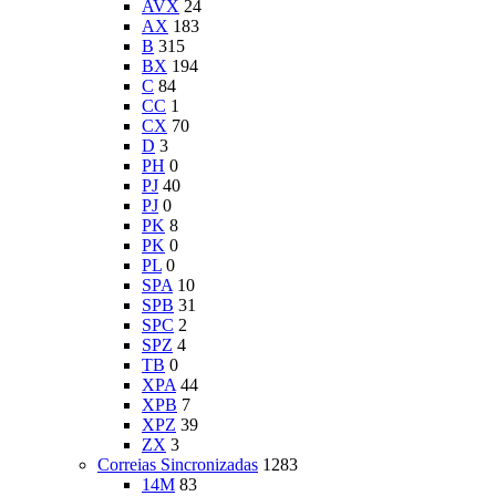
AVX
24
AX
183
B
315
BX
194
C
84
CC
1
CX
70
D
3
PH
0
PJ
40
PJ
0
PK
8
PK
0
PL
0
SPA
10
SPB
31
SPC
2
SPZ
4
TB
0
XPA
44
XPB
7
XPZ
39
ZX
3
Correias Sincronizadas
1283
14M
83