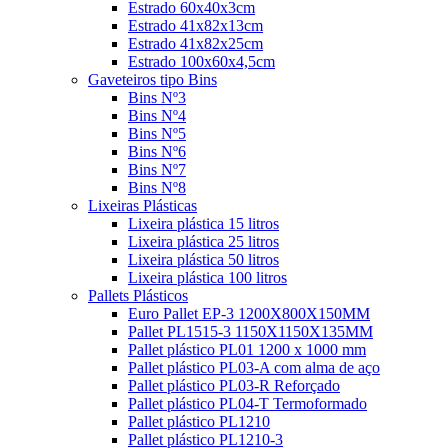
Estrado 60x40x3cm
Estrado 41x82x13cm
Estrado 41x82x25cm
Estrado 100x60x4,5cm
Gaveteiros tipo Bins
Bins Nº3
Bins Nº4
Bins Nº5
Bins Nº6
Bins Nº7
Bins Nº8
Lixeiras Plásticas
Lixeira plástica 15 litros
Lixeira plástica 25 litros
Lixeira plástica 50 litros
Lixeira plástica 100 litros
Pallets Plásticos
Euro Pallet EP-3 1200X800X150MM
Pallet PL1515-3 1150X1150X135MM
Pallet plástico PL01 1200 x 1000 mm
Pallet plástico PL03-A com alma de aço
Pallet plástico PL03-R Reforçado
Pallet plástico PL04-T Termoformado
Pallet plástico PL1210
Pallet plástico PL1210-3