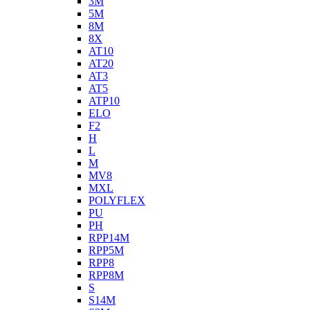
3M
5M
8M
8X
AT10
AT20
AT3
AT5
ATP10
ELO
F2
H
L
M
MV8
MXL
POLYFLEX
PU
PH
RPP14M
RPP5M
RPP8
RPP8M
S
S14M