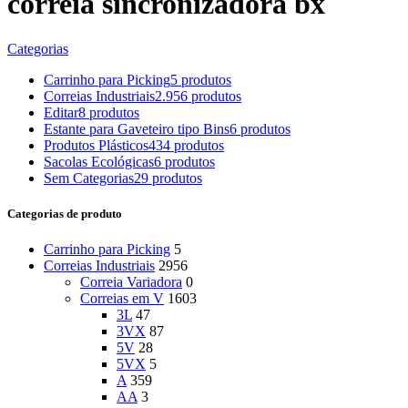
correia sincronizadora bx
Categorias
Carrinho para Picking
5 produtos
Correias Industriais
2.956 produtos
Editar
8 produtos
Estante para Gaveteiro tipo Bins
6 produtos
Produtos Plásticos
434 produtos
Sacolas Ecológicas
6 produtos
Sem Categorias
29 produtos
Categorias de produto
Carrinho para Picking
5
Correias Industriais
2956
Correia Variadora
0
Correias em V
1603
3L
47
3VX
87
5V
28
5VX
5
A
359
AA
3