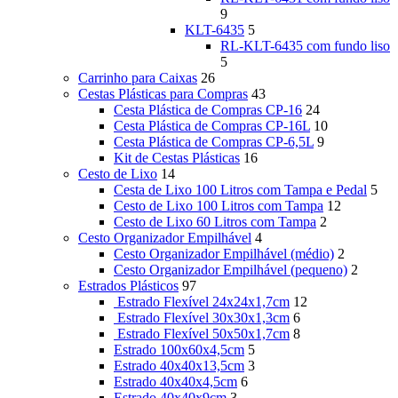
9
KLT-6435
5
RL-KLT-6435 com fundo liso
5
Carrinho para Caixas
26
Cestas Plásticas para Compras
43
Cesta Plástica de Compras CP-16
24
Cesta Plástica de Compras CP-16L
10
Cesta Plástica de Compras CP-6,5L
9
Kit de Cestas Plásticas
16
Cesto de Lixo
14
Cesta de Lixo 100 Litros com Tampa e Pedal
5
Cesto de Lixo 100 Litros com Tampa
12
Cesto de Lixo 60 Litros com Tampa
2
Cesto Organizador Empilhável
4
Cesto Organizador Empilhável (médio)
2
Cesto Organizador Empilhável (pequeno)
2
Estrados Plásticos
97
Estrado Flexível 24x24x1,7cm
12
Estrado Flexível 30x30x1,3cm
6
Estrado Flexível 50x50x1,7cm
8
Estrado 100x60x4,5cm
5
Estrado 40x40x13,5cm
3
Estrado 40x40x4,5cm
6
Estrado 40x40x9cm
3