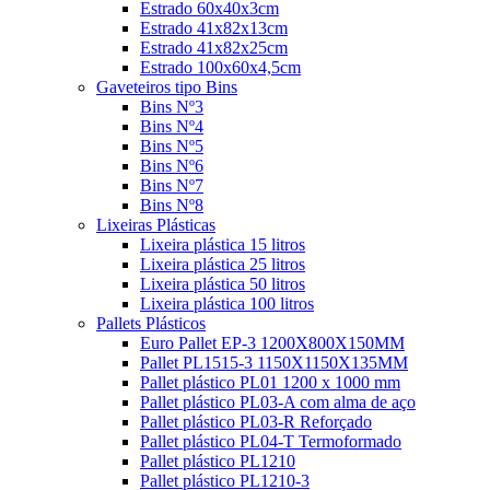
Estrado 60x40x3cm
Estrado 41x82x13cm
Estrado 41x82x25cm
Estrado 100x60x4,5cm
Gaveteiros tipo Bins
Bins Nº3
Bins Nº4
Bins Nº5
Bins Nº6
Bins Nº7
Bins Nº8
Lixeiras Plásticas
Lixeira plástica 15 litros
Lixeira plástica 25 litros
Lixeira plástica 50 litros
Lixeira plástica 100 litros
Pallets Plásticos
Euro Pallet EP-3 1200X800X150MM
Pallet PL1515-3 1150X1150X135MM
Pallet plástico PL01 1200 x 1000 mm
Pallet plástico PL03-A com alma de aço
Pallet plástico PL03-R Reforçado
Pallet plástico PL04-T Termoformado
Pallet plástico PL1210
Pallet plástico PL1210-3