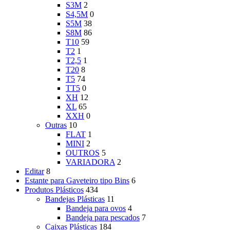
S3M
2
S4,5M
0
S5M
38
S8M
86
T10
59
T2
1
T2,5
1
T20
8
T5
74
TT5
0
XH
12
XL
65
XXH
0
Outras
10
FLAT
1
MINI
2
OUTROS
5
VARIADORA
2
Editar
8
Estante para Gaveteiro tipo Bins
6
Produtos Plásticos
434
Bandejas Plásticas
11
Bandeja para ovos
4
Bandeja para pescados
7
Caixas Plásticas
184