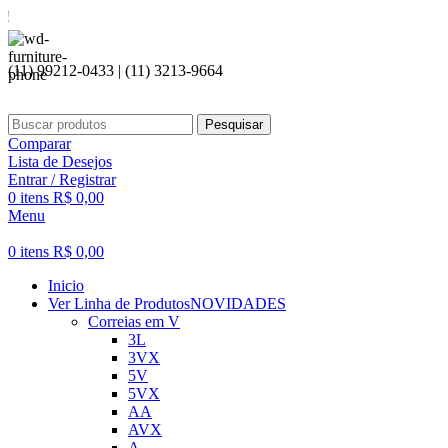
Seja bem
(11) 99212-0433 | (11) 3213-9664
Pesquisar
Comparar
Lista de Desejos
Entrar / Registrar
0
itens
R$
0,00
Menu
0
itens
R$
0,00
Inicio
Ver Linha de Produtos
NOVIDADES
Correias em V
3L
3VX
5V
5VX
AA
AVX
A