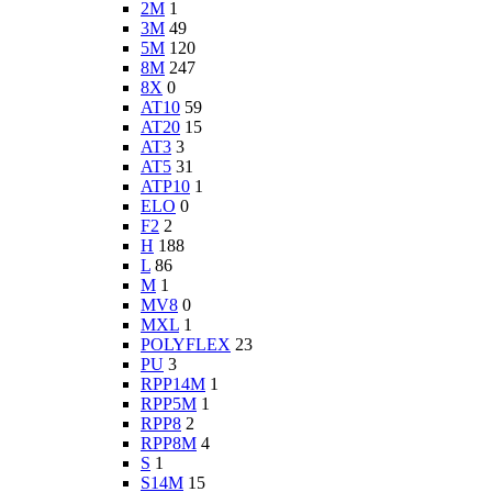
2M
1
3M
49
5M
120
8M
247
8X
0
AT10
59
AT20
15
AT3
3
AT5
31
ATP10
1
ELO
0
F2
2
H
188
L
86
M
1
MV8
0
MXL
1
POLYFLEX
23
PU
3
RPP14M
1
RPP5M
1
RPP8
2
RPP8M
4
S
1
S14M
15