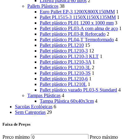
Lixeira plástica 60 litros
2
Pallets Plásticos
38
Euro Pallet EP-3 1200X800X150MM
1
Pallet PL1515-3 1150X1150X135MM
1
Pallet plástico PL01 1200 x 1000 mm
3
Pallet plástico PL03-A com alma de aço
1
Pallet plástico PL03-R Reforçado
2
Pallet plástico PL04-T Termoformado
4
Pallet plástico PL1210
15
Pallet plástico PL1210-3
12
Pallet plástico PL1210-3 KLT
1
Pallet plástico PL1210-3A
1
Pallet plástico PL1210-3L
2
Pallet plástico PL1210-3S
1
Pallet plástico PL1210-6
1
Pallet plástico PL1210L
1
Pallet plástico vazado PL03-S Standard
4
Tampas Plásticas
4
Tampa Plástica 60x40x3cm
4
Sacolas Ecológicas
6
Sem Categorias
29
Faixa de Preços
Preço mínimo
Preço máximo