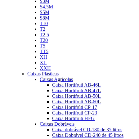
S3M
S4,5M
S5M
S8M
T10
T2
T2,5
T20
T5
TT5
XH
XL
XXH
Caixas Plásticas
Caixas Agricolas
Caixa Hortifruti AB-46L
Caixa Hortifruti AB-47L
Caixa Hortifruti AB-50L
Caixa Hortifruti AB-60L
Caixa Hortifrúti CP-17
Caixa Hortifruti CP-23
Caixa Hortifruti HFG
Caixas Dobráveis
Caixa dobrável CD-180 de 35 litros
Caixa Dobrável CD-240 de 45 litros