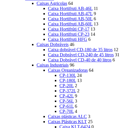
Caixas Agricolas
64
Caixa Hortifruti AB-46L
11
Caixa Hortifruti AB-47L
9
Caixa Hortifruti AB-50L
6
Caixa Hortifruti AB-60L
13
Caixa Hortifrúti CP-17
13
Caixa Hortifruti CP-23
14
Caixa Hortifruti HFG
6
Caixas Dobráveis
46
Caixa dobrável CD-180 de 35 litros
12
Caixa Dobrável CD-240 de 45 litros
31
Caixa Dobrável CD-40 de 40 litros
6
Caixas Industriais
96
Caixas Organizadoras
64
CP-130L
24
CP-180L
13
CP-20L
2
CP-372L
2
CP-42L
9
CP-56L
3
CP-61L
6
CP-70L
4
Caixas plásticas ALC
3
Caixas Plásticas KLT
25
Caixa KLT-6424
0