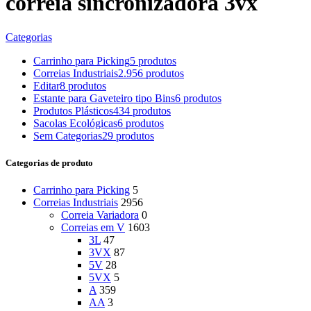
correia sincronizadora 3vx
Categorias
Carrinho para Picking
5 produtos
Correias Industriais
2.956 produtos
Editar
8 produtos
Estante para Gaveteiro tipo Bins
6 produtos
Produtos Plásticos
434 produtos
Sacolas Ecológicas
6 produtos
Sem Categorias
29 produtos
Categorias de produto
Carrinho para Picking
5
Correias Industriais
2956
Correia Variadora
0
Correias em V
1603
3L
47
3VX
87
5V
28
5VX
5
A
359
AA
3