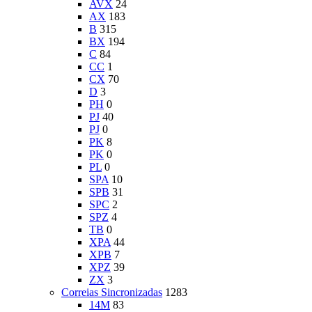
AVX
24
AX
183
B
315
BX
194
C
84
CC
1
CX
70
D
3
PH
0
PJ
40
PJ
0
PK
8
PK
0
PL
0
SPA
10
SPB
31
SPC
2
SPZ
4
TB
0
XPA
44
XPB
7
XPZ
39
ZX
3
Correias Sincronizadas
1283
14M
83