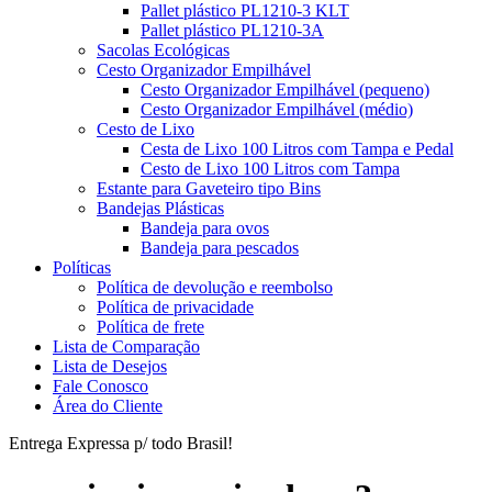
Pallet plástico PL1210-3 KLT
Pallet plástico PL1210-3A
Sacolas Ecológicas
Cesto Organizador Empilhável
Cesto Organizador Empilhável (pequeno)
Cesto Organizador Empilhável (médio)
Cesto de Lixo
Cesta de Lixo 100 Litros com Tampa e Pedal
Cesto de Lixo 100 Litros com Tampa
Estante para Gaveteiro tipo Bins
Bandejas Plásticas
Bandeja para ovos
Bandeja para pescados
Políticas
Política de devolução e reembolso
Política de privacidade
Política de frete
Lista de Comparação
Lista de Desejos
Fale Conosco
Área do Cliente
Entrega Expressa p/ todo Brasil!