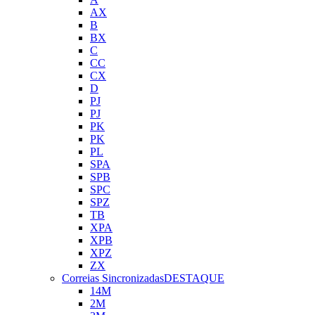
AX
B
BX
C
CC
CX
D
PJ
PJ
PK
PK
PL
SPA
SPB
SPC
SPZ
TB
XPA
XPB
XPZ
ZX
Correias Sincronizadas
DESTAQUE
14M
2M