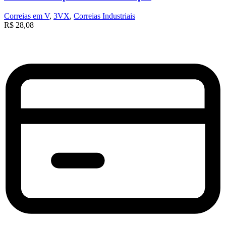
Correias em V
,
3VX
,
Correias Industriais
R$
28,08