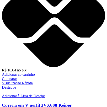
R$
16,64
no pix
Adicionar ao carrinho
Comparar
Visualização Rápida
Destaque
Adicionar à Lista de Desejos
Correia em V perfil 3VX600 Keiper