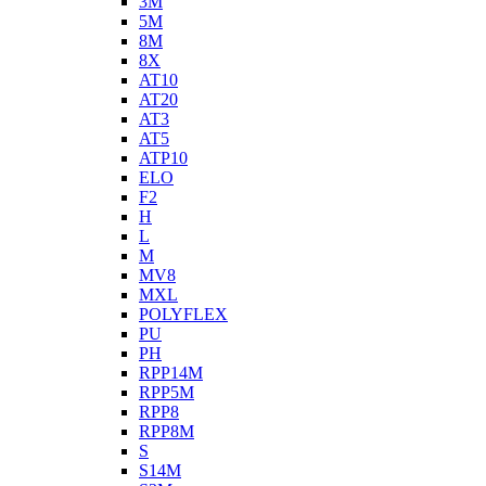
3M
5M
8M
8X
AT10
AT20
AT3
AT5
ATP10
ELO
F2
H
L
M
MV8
MXL
POLYFLEX
PU
PH
RPP14M
RPP5M
RPP8
RPP8M
S
S14M