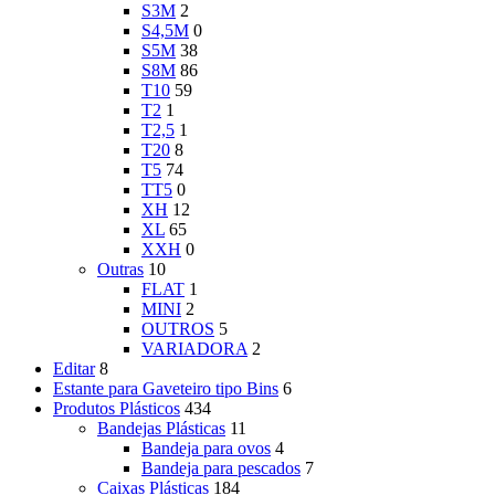
S3M
2
S4,5M
0
S5M
38
S8M
86
T10
59
T2
1
T2,5
1
T20
8
T5
74
TT5
0
XH
12
XL
65
XXH
0
Outras
10
FLAT
1
MINI
2
OUTROS
5
VARIADORA
2
Editar
8
Estante para Gaveteiro tipo Bins
6
Produtos Plásticos
434
Bandejas Plásticas
11
Bandeja para ovos
4
Bandeja para pescados
7
Caixas Plásticas
184