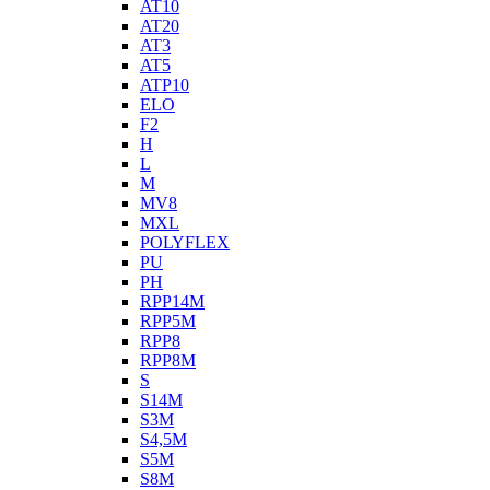
AT10
AT20
AT3
AT5
ATP10
ELO
F2
H
L
M
MV8
MXL
POLYFLEX
PU
PH
RPP14M
RPP5M
RPP8
RPP8M
S
S14M
S3M
S4,5M
S5M
S8M