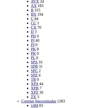
AVX
24
AX
183
B
315
BX
194
C
84
CC
1
CX
70
D
3
PH
0
PJ
40
PJ
0
PK
8
PK
0
PL
0
SPA
10
SPB
31
SPC
2
SPZ
4
TB
0
XPA
44
XPB
7
XPZ
39
ZX
3
Correias Sincronizadas
1283
14M
83