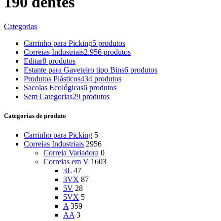
190 dentes
Categorias
Carrinho para Picking
5 produtos
Correias Industriais
2.956 produtos
Editar
8 produtos
Estante para Gaveteiro tipo Bins
6 produtos
Produtos Plásticos
434 produtos
Sacolas Ecológicas
6 produtos
Sem Categorias
29 produtos
Categorias de produto
Carrinho para Picking
5
Correias Industriais
2956
Correia Variadora
0
Correias em V
1603
3L
47
3VX
87
5V
28
5VX
5
A
359
AA
3