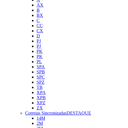
AX
B
BX
C
CC
CX
D
PJ
PJ
PK
PK
PL
SPA
SPB
SPC
SPZ
TB
XPA
XPB
XPZ
ZX
Correias Sincronizadas
DESTAQUE
14M
2M