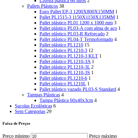
Lixeira plástica 60 litros
2
Pallets Plásticos
38
Euro Pallet EP-3 1200X800X150MM
1
Pallet PL1515-3 1150X1150X135MM
1
Pallet plástico PL01 1200 x 1000 mm
3
Pallet plástico PL03-A com alma de aço
1
Pallet plástico PL03-R Reforçado
2
Pallet plástico PL04-T Termoformado
4
Pallet plástico PL1210
15
Pallet plástico PL1210-3
12
Pallet plástico PL1210-3 KLT
1
Pallet plástico PL1210-3A
1
Pallet plástico PL1210-3L
2
Pallet plástico PL1210-3S
1
Pallet plástico PL1210-6
1
Pallet plástico PL1210L
1
Pallet plástico vazado PL03-S Standard
4
Tampas Plásticas
4
Tampa Plástica 60x40x3cm
4
Sacolas Ecológicas
6
Sem Categorias
29
Faixa de Preços
Preço mínimo
Preço máximo