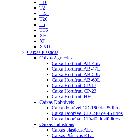
T10
T2
T2,5
T20
T5
TT5
XH
XL
XXH
Caixas Plásticas
Caixas Agricolas
Caixa Hortifruti AB-46L
Caixa Hortifruti AB-47L
Caixa Hortifruti AB-50L
Caixa Hortifruti AB-60L
Caixa Hortifrúti CP-17
Caixa Hortifruti CP-23
Caixa Hortifruti HFG
Caixas Dobráveis
Caixa dobrável CD-180 de 35 litros
Caixa Dobrável CD-240 de 45 litros
Caixa Dobrável CD-40 de 40 litros
Caixas Industriais
Caixas plásticas ALC
Caixas Plásticas KLT