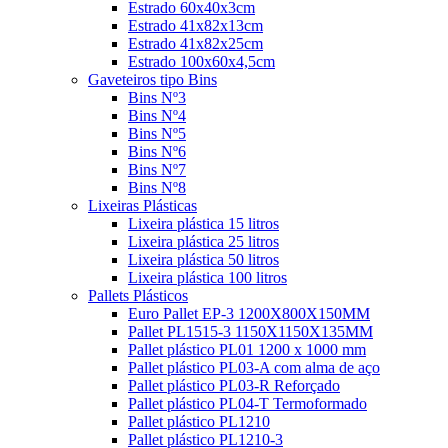
Estrado 60x40x3cm
Estrado 41x82x13cm
Estrado 41x82x25cm
Estrado 100x60x4,5cm
Gaveteiros tipo Bins
Bins Nº3
Bins Nº4
Bins Nº5
Bins Nº6
Bins Nº7
Bins Nº8
Lixeiras Plásticas
Lixeira plástica 15 litros
Lixeira plástica 25 litros
Lixeira plástica 50 litros
Lixeira plástica 100 litros
Pallets Plásticos
Euro Pallet EP-3 1200X800X150MM
Pallet PL1515-3 1150X1150X135MM
Pallet plástico PL01 1200 x 1000 mm
Pallet plástico PL03-A com alma de aço
Pallet plástico PL03-R Reforçado
Pallet plástico PL04-T Termoformado
Pallet plástico PL1210
Pallet plástico PL1210-3