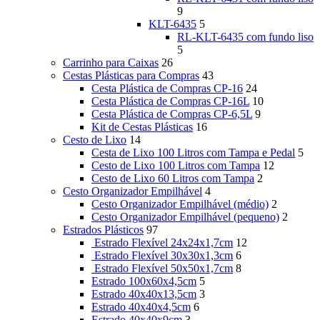
9
KLT-6435
5
RL-KLT-6435 com fundo liso
5
Carrinho para Caixas
26
Cestas Plásticas para Compras
43
Cesta Plástica de Compras CP-16
24
Cesta Plástica de Compras CP-16L
10
Cesta Plástica de Compras CP-6,5L
9
Kit de Cestas Plásticas
16
Cesto de Lixo
14
Cesta de Lixo 100 Litros com Tampa e Pedal
5
Cesto de Lixo 100 Litros com Tampa
12
Cesto de Lixo 60 Litros com Tampa
2
Cesto Organizador Empilhável
4
Cesto Organizador Empilhável (médio)
2
Cesto Organizador Empilhável (pequeno)
2
Estrados Plásticos
97
Estrado Flexível 24x24x1,7cm
12
Estrado Flexível 30x30x1,3cm
6
Estrado Flexível 50x50x1,7cm
8
Estrado 100x60x4,5cm
5
Estrado 40x40x13,5cm
3
Estrado 40x40x4,5cm
6
Estrado 40x40x9cm
3