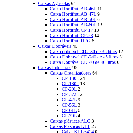
Caixas Agricolas
64
Caixa Hortifruti AB-46L
11
Caixa Hortifruti AB-47L
9
Caixa Hortifruti AB-50L
6
Caixa Hortifruti AB-60L
13
Caixa Hortifrúti CP-17
13
Caixa Hortifruti CP-23
14
Caixa Hortifruti HFG
6
Caixas Dobráveis
46
Caixa dobrável CD-180 de 35 litros
12
Caixa Dobrável CD-240 de 45 litros
31
Caixa Dobrável CD-40 de 40 litros
6
Caixas Industriais
96
Caixas Organizadoras
64
CP-130L
24
CP-180L
13
CP-20L
2
CP-372L
2
CP-42L
9
CP-56L
3
CP-61L
6
CP-70L
4
Caixas plásticas ALC
3
Caixas Plásticas KLT
25
Caixa KLT-6424
0