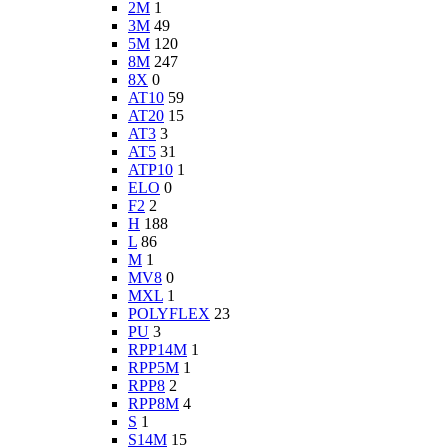
2M
1
3M
49
5M
120
8M
247
8X
0
AT10
59
AT20
15
AT3
3
AT5
31
ATP10
1
ELO
0
F2
2
H
188
L
86
M
1
MV8
0
MXL
1
POLYFLEX
23
PU
3
RPP14M
1
RPP5M
1
RPP8
2
RPP8M
4
S
1
S14M
15