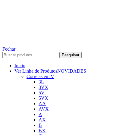
TODOS OS DIREITOS RESERVADOS – 2022 – 2026
Nós da ABelt Group Company nos reservamos o direito de executar manutenção e
alterações de preços, e bem firmar que as fotos sao meramente ilustrativas, entre em
contato para mais informações!
ABELT GROUP COMPANY
Fechar
Pesquisar
Inicio
Ver Linha de Produtos
NOVIDADES
Correias em V
3L
3VX
5V
5VX
AA
AVX
A
AX
B
BX