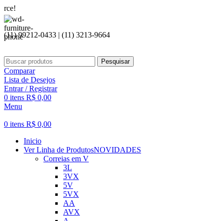
Seja be
(11) 99212-0433 | (11) 3213-9664
Pesquisar
Comparar
Lista de Desejos
Entrar / Registrar
0
itens
R$
0,00
Menu
0
itens
R$
0,00
Inicio
Ver Linha de Produtos
NOVIDADES
Correias em V
3L
3VX
5V
5VX
AA
AVX
A