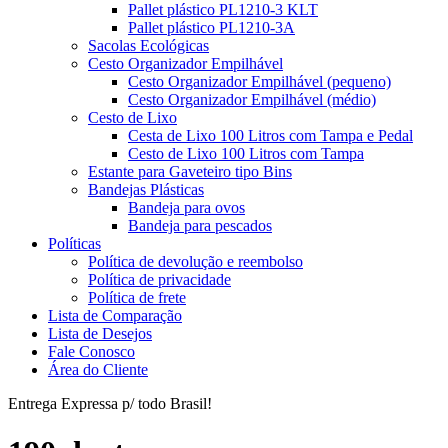
Pallet plástico PL1210-3 KLT
Pallet plástico PL1210-3A
Sacolas Ecológicas
Cesto Organizador Empilhável
Cesto Organizador Empilhável (pequeno)
Cesto Organizador Empilhável (médio)
Cesto de Lixo
Cesta de Lixo 100 Litros com Tampa e Pedal
Cesto de Lixo 100 Litros com Tampa
Estante para Gaveteiro tipo Bins
Bandejas Plásticas
Bandeja para ovos
Bandeja para pescados
Políticas
Política de devolução e reembolso
Política de privacidade
Política de frete
Lista de Comparação
Lista de Desejos
Fale Conosco
Área do Cliente
Entrega Expressa p/ todo Brasil!