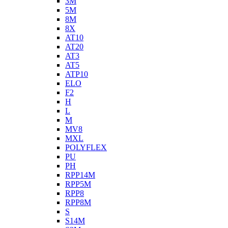
3M
5M
8M
8X
AT10
AT20
AT3
AT5
ATP10
ELO
F2
H
L
M
MV8
MXL
POLYFLEX
PU
PH
RPP14M
RPP5M
RPP8
RPP8M
S
S14M