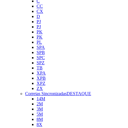
C
CC
CX
D
PJ
PJ
PK
PK
PL
SPA
SPB
SPC
SPZ
TB
XPA
XPB
XPZ
ZX
Correias Sincronizadas
DESTAQUE
14M
2M
3M
5M
8M
8X