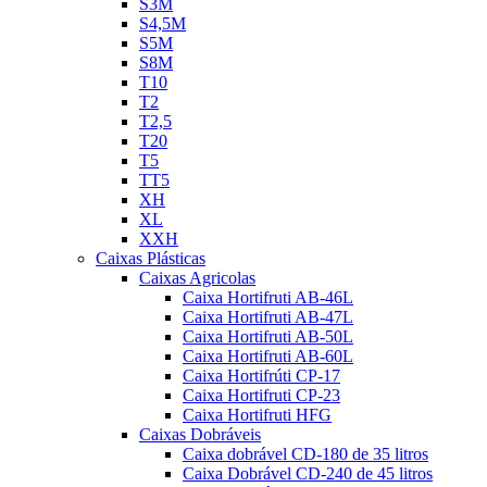
S3M
S4,5M
S5M
S8M
T10
T2
T2,5
T20
T5
TT5
XH
XL
XXH
Caixas Plásticas
Caixas Agricolas
Caixa Hortifruti AB-46L
Caixa Hortifruti AB-47L
Caixa Hortifruti AB-50L
Caixa Hortifruti AB-60L
Caixa Hortifrúti CP-17
Caixa Hortifruti CP-23
Caixa Hortifruti HFG
Caixas Dobráveis
Caixa dobrável CD-180 de 35 litros
Caixa Dobrável CD-240 de 45 litros