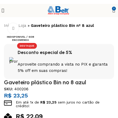
0
Início
»
Loja
»
Gaveteiro plástico Bin nº 8 azul
Clique para ampliar
INDISPONIVEL / SOB
ENCOMENDA
DESTAQUE
Desconto especial de 5%
Aproveite comprando a vista no PIX e garanta
5% off em suas compras!
Gaveteiro plástico Bin nº 8 azul
SKU:
400206
R$
23,25
Em até
1
x de
R$
23,25
sem juros no cartão de
crédito!
R$
22,09