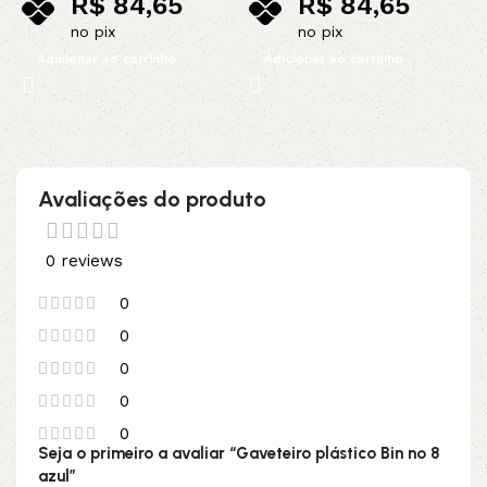
R$
84,65
R$
84,65
no pix
no pix
Adicionar ao carrinho
Adicionar ao carrinho
Avaliações do produto
0 reviews
0
0
0
0
0
Seja o primeiro a avaliar “Gaveteiro plástico Bin nº 8
azul”