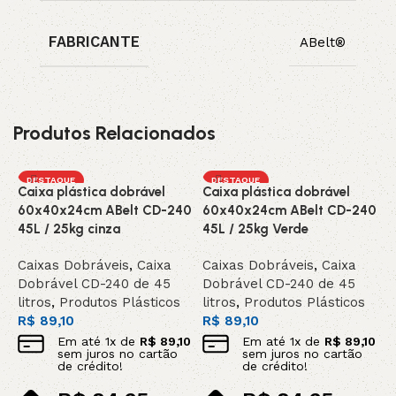
FABRICANTE
ABelt®
Produtos Relacionados
DESTAQUE
DESTAQUE
Caixa plástica dobrável
Caixa plástica dobrável
E
60x40x24cm ABelt CD-240
60x40x24cm ABelt CD-240
f
45L / 25kg cinza
45L / 25kg Verde
a
c
Caixas Dobráveis
,
Caixa
Caixas Dobráveis
,
Caixa
Dobrável CD-240 de 45
Dobrável CD-240 de 45
E
litros
,
Produtos Plásticos
litros
,
Produtos Plásticos
E
R$
89,10
R$
89,10
2
P
Em até
1
x de
R$
89,10
Em até
1
x de
R$
89,10
sem juros no cartão
sem juros no cartão
R
de crédito!
de crédito!