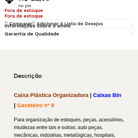
no pix
Fora de estoque
Fora de estoque
Comparar
Adicionar à Lista de Desejos
Informações sobre o envio
Garantia de Qualidade
Descrição
Caixa Plástica Organizadora
|
Caixas Bin
|
Gaveteiro nº 8
Para organização de estoques, peças, acessórios,
miudezas entre tais e outras: auto peças,
mecânicas, indústrias, metalúrgicas, hospitais,