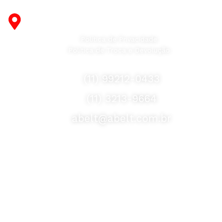
abrangência nacional!
R. Desembargador Olavo Ferreira Prado, 565 A -
Americanópolis - São Paulo - SP - 04427-000
Política de Privacidade
Política de Troca e Devolução
Fale Conosco
(11) 99212-0433
(11) 3213-9664
abelt@abelt.com.br
Selos de Segurança
Formas de Envio
Motoboy, Utilitário ou Caminhão!
(Lalamove, Correios ou 400+ Transportadoras)
Entrega para todo Brasil!