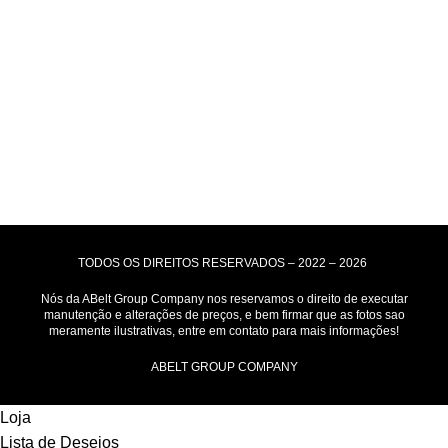
Formas de Envio
Motoboy, Utilitário ou Caminhão!
(Lalamove, Correios ou 400+ Transportadoras)
Entrega para todo Brasil!
Formas de Pagamento
TODOS OS DIREITOS RESERVADOS – 2022 – 2026
Nós da ABelt Group Company nos reservamos o direito de executar
manutenção e alterações de preços, e bem firmar que as fotos sao
meramente ilustrativas, entre em contato para mais informações!
ABELT GROUP COMPANY
Loja
Lista de Desejos