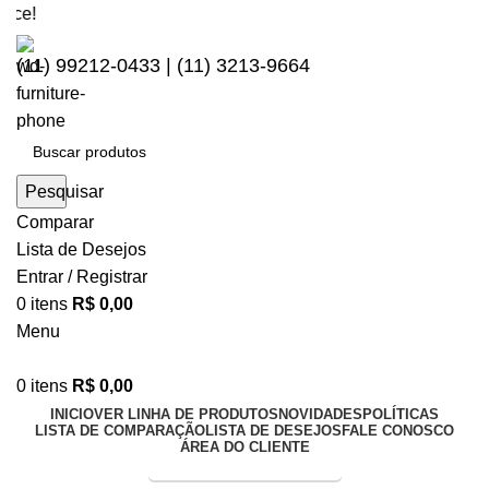
Seja
(11) 99212-0433 | (11) 3213-9664
Pesquisar
Comparar
Lista de Desejos
Entrar / Registrar
0
itens
R$
0,00
Menu
0
itens
R$
0,00
INICIO
VER LINHA DE PRODUTOS
NOVIDADES
POLÍTICAS
LISTA DE COMPARAÇÃO
LISTA DE DESEJOS
FALE CONOSCO
ÁREA DO CLIENTE
Entrega Expressa p/ todo Brasil!