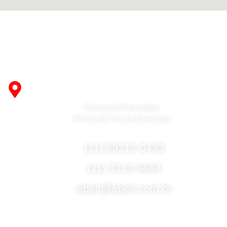
Fabricante de Produtos Plásticos com atendimento em
abrangência nacional!
R. Desembargador Olavo Ferreira Prado, 565 A -
Americanópolis - São Paulo - SP - 04427-000
Política de Privacidade
Política de Troca e Devolução
Fale Conosco
(11) 99212-0433
(11) 3213-9664
abelt@abelt.com.br
Selos de Segurança