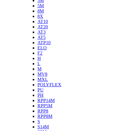
3M
5M
8M
8X
AT10
AT20
AT3
AT5
ATP10
ELO
F2
H
L
M
MV8
MXL
POLYFLEX
PU
PH
RPP14M
RPP5M
RPP8
RPP8M
S
S14M