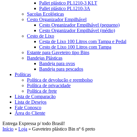
Pallet plástico PL1210-3 KLT
Pallet plástico PL1210-3A
Sacolas Ecológicas
Cesto Organizador Empilhável
Cesto Organizador Empilhável (pequeno)
Cesto Organizador Empilhável (médio)
Cesto de Lixo
Cesta de Lixo 100 Litros com Tampa e Pedal
Cesto de Lixo 100 Litros com Tampa
Estante para Gaveteiro tipo Bins
Bandejas Plásticas
Bandeja para ovos
Bandeja para pescados
Políticas
Política de devolução e reembolso
Política de privacidade
Política de frete
Lista de Comparação
Lista de Desejos
Fale Conosco
Área do Cliente
Entrega Expressa p/ todo Brasil!
Início
»
Loja
»
Gaveteiro plástico Bin nº 6 preto