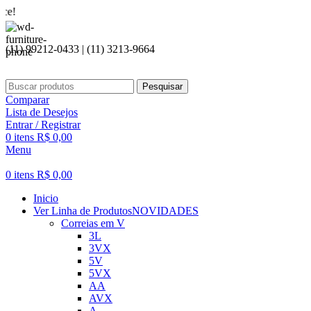
Seja bem
(11) 99212-0433 | (11) 3213-9664
Pesquisar
Comparar
Lista de Desejos
Entrar / Registrar
0
itens
R$
0,00
Menu
0
itens
R$
0,00
Inicio
Ver Linha de Produtos
NOVIDADES
Correias em V
3L
3VX
5V
5VX
AA
AVX
A