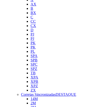
AX
B
BX
C
CC
CX
D
PJ
PJ
PK
PK
PL
SPA
SPB
SPC
SPZ
TB
XPA
XPB
XPZ
ZX
Correias Sincronizadas
DESTAQUE
14M
2M