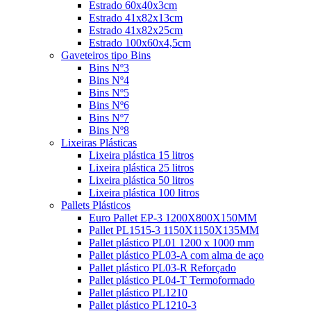
Estrado 60x40x3cm
Estrado 41x82x13cm
Estrado 41x82x25cm
Estrado 100x60x4,5cm
Gaveteiros tipo Bins
Bins Nº3
Bins Nº4
Bins Nº5
Bins Nº6
Bins Nº7
Bins Nº8
Lixeiras Plásticas
Lixeira plástica 15 litros
Lixeira plástica 25 litros
Lixeira plástica 50 litros
Lixeira plástica 100 litros
Pallets Plásticos
Euro Pallet EP-3 1200X800X150MM
Pallet PL1515-3 1150X1150X135MM
Pallet plástico PL01 1200 x 1000 mm
Pallet plástico PL03-A com alma de aço
Pallet plástico PL03-R Reforçado
Pallet plástico PL04-T Termoformado
Pallet plástico PL1210
Pallet plástico PL1210-3