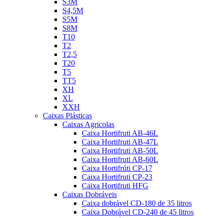
S3M
S4,5M
S5M
S8M
T10
T2
T2,5
T20
T5
TT5
XH
XL
XXH
Caixas Plásticas
Caixas Agricolas
Caixa Hortifruti AB-46L
Caixa Hortifruti AB-47L
Caixa Hortifruti AB-50L
Caixa Hortifruti AB-60L
Caixa Hortifrúti CP-17
Caixa Hortifruti CP-23
Caixa Hortifruti HFG
Caixas Dobráveis
Caixa dobrável CD-180 de 35 litros
Caixa Dobrável CD-240 de 45 litros