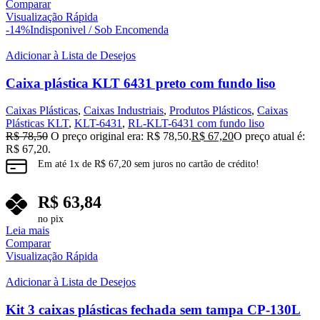
Comparar
Visualização Rápida
-14%
Indisponivel / Sob Encomenda
Adicionar à Lista de Desejos
Caixa plástica KLT 6431 preto com fundo liso
Caixas Plásticas
,
Caixas Industriais
,
Produtos Plásticos
,
Caixas
Plásticas KLT
,
KLT-6431
,
RL-KLT-6431 com fundo liso
R$
78,50
O preço original era: R$ 78,50.
R$
67,20
O preço atual é:
R$ 67,20.
Em até
1
x de
R$
67,20
sem juros no cartão de crédito!
R$
63,84
no pix
Leia mais
Comparar
Visualização Rápida
Adicionar à Lista de Desejos
Kit 3 caixas plásticas fechada sem tampa CP-130L