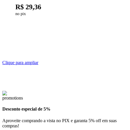
TB
R$
29,36
RPP8
no pix
XPA
RPP8M
XPB
S
XPZ
S14M
ZX
S3M
Clique para ampliar
S4,5M
S5M
S8M
Desconto especial de 5%
T10
Aproveite comprando a vista no PIX e garanta 5% off em suas
T2
compras!