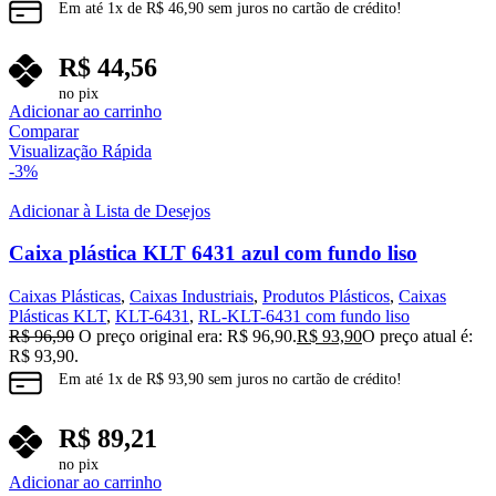
Em até
1
x de
R$
46,90
sem juros no cartão de crédito!
R$
44,56
no pix
Adicionar ao carrinho
Comparar
Visualização Rápida
-3%
Adicionar à Lista de Desejos
Caixa plástica KLT 6431 azul com fundo liso
Caixas Plásticas
,
Caixas Industriais
,
Produtos Plásticos
,
Caixas
Plásticas KLT
,
KLT-6431
,
RL-KLT-6431 com fundo liso
R$
96,90
O preço original era: R$ 96,90.
R$
93,90
O preço atual é:
R$ 93,90.
Em até
1
x de
R$
93,90
sem juros no cartão de crédito!
R$
89,21
no pix
Adicionar ao carrinho