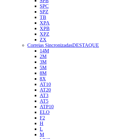
SPB
SPC
SPZ
TB
XPA
XPB
XPZ
ZX
Correias Sincronizadas
DESTAQUE
14M
2M
3M
5M
8M
8X
AT10
AT20
AT3
AT5
ATP10
ELO
F2
H
L
M