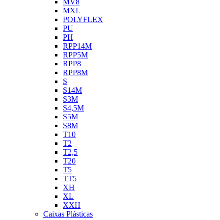
MV8
MXL
POLYFLEX
PU
PH
RPP14M
RPP5M
RPP8
RPP8M
S
S14M
S3M
S4,5M
S5M
S8M
T10
T2
T2,5
T20
T5
TT5
XH
XL
XXH
Caixas Plásticas