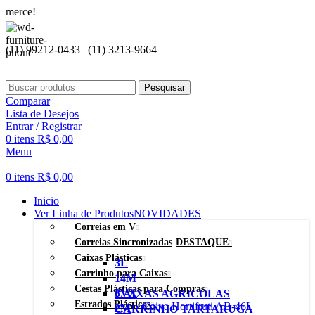
Sej
(11) 99212-0433 | (11) 3213-9664
Pesquisar
Comparar
Lista de Desejos
Entrar / Registrar
0
itens
R$
0,00
Menu
0
itens
R$
0,00
Inicio
Ver Linha de Produtos
NOVIDADES
Correias em V
Correias Sincronizadas
DESTAQUE
Caixas Plásticas
3L
Carrinho para Caixas
14M
Cestas Plásticas para Compras
3VX
CAIXAS AGRICOLAS
Estrados Plásticos
Caixa Hortifruti AB-46L
2M
CARRINHO TARTARUGA