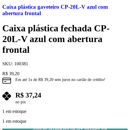
Caixa plástica gaveteiro CP-20L-V azul com
T2,5
abertura frontal
T20
Caixa plástica fechada CP-
T5
20L-V azul com abertura
TT5
frontal
XH
SKU:
100381
XL
R$
39,20
Em até
1
x de
R$
39,20
sem juros no cartão de crédito!
XXH
R$
37,24
no pix
1 em estoque
1 em estoque
Solicite orçamento ou tire dúvidas via