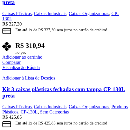
preta
Caixas Plásticas
,
Caixas Industriais
,
Caixas Organizadoras
,
CP-
130L
R$
327,30
Em até
1
x de
R$
327,30
sem juros no cartão de crédito!
R$
310,94
no pix
Adicionar ao carrinho
Comparar
Visualização Rápida
Adicionar à Lista de Desejos
Kit 3 caixas plásticas fechadas com tampa CP-130L
preta
Caixas Plásticas
,
Caixas Industriais
,
Caixas Organizadoras
,
Produtos
Plásticos
,
CP-130L
,
Sem Categorias
R$
425,85
Em até
1
x de
R$
425,85
sem juros no cartão de crédito!