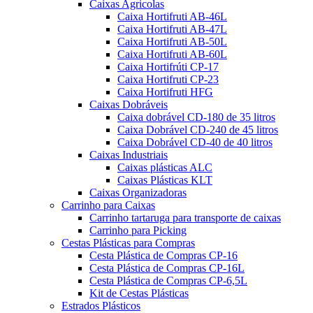
Caixas Agricolas
Caixa Hortifruti AB-46L
Caixa Hortifruti AB-47L
Caixa Hortifruti AB-50L
Caixa Hortifruti AB-60L
Caixa Hortifrúti CP-17
Caixa Hortifruti CP-23
Caixa Hortifruti HFG
Caixas Dobráveis
Caixa dobrável CD-180 de 35 litros
Caixa Dobrável CD-240 de 45 litros
Caixa Dobrável CD-40 de 40 litros
Caixas Industriais
Caixas plásticas ALC
Caixas Plásticas KLT
Caixas Organizadoras
Carrinho para Caixas
Carrinho tartaruga para transporte de caixas
Carrinho para Picking
Cestas Plásticas para Compras
Cesta Plástica de Compras CP-16
Cesta Plástica de Compras CP-16L
Cesta Plástica de Compras CP-6,5L
Kit de Cestas Plásticas
Estrados Plásticos