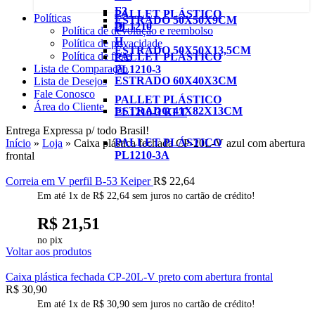
F2
PALLET PLÁSTICO
Políticas
ESTRADO 50X50X9CM
D
PL1210
Política de devolução e reembolso
H
Política de privacidade
ESTRADO 50X50X13,5CM
Política de frete
PJ
PALLET PLÁSTICO
Lista de Comparação
PL1210-3
L
ESTRADO 60X40X3CM
Lista de Desejos
PJ
Fale Conosco
PALLET PLÁSTICO
M
Área do Cliente
ESTRADO 41X82X13CM
PL1210-3 KLT
PK
Entrega Expressa p/ todo Brasil!
MV8
ESTRADO 41X82X25CM
PALLET PLÁSTICO
Início
»
Loja
»
Caixa plástica fechada CP-20L-V azul com abertura
PK
PL1210-3A
frontal
MXL
ESTRADO 100X60X4,5CM
PL
Correia em V perfil B-53 Keiper
R$
22,64
POLYFLEX
Em até
1
x de
R$
22,64
sem juros no cartão de crédito!
SPA
R$
21,51
PU
SPB
no pix
Voltar aos produtos
PH
SPC
Caixa plástica fechada CP-20L-V preto com abertura frontal
RPP14M
R$
30,90
SPZ
Em até
1
x de
R$
30,90
sem juros no cartão de crédito!
RPP5M