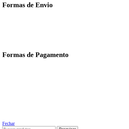
Formas de Envio
Motoboy, Utilitário ou Caminhão!
(Lalamove, Correios ou 400+ Transportadoras)
Entrega para todo Brasil!
Formas de Pagamento
TODOS OS DIREITOS RESERVADOS – 2022 – 2026
Nós da ABelt Group Company nos reservamos o direito de executar manutenção e
alterações de preços, e bem firmar que as fotos sao meramente ilustrativas, entre em
contato para mais informações!
ABELT GROUP COMPANY
Fechar