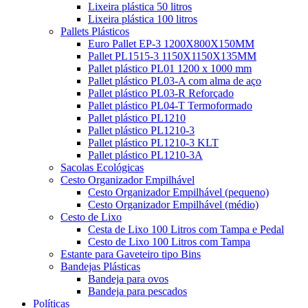
Lixeira plástica 50 litros
Lixeira plástica 100 litros
Pallets Plásticos
Euro Pallet EP-3 1200X800X150MM
Pallet PL1515-3 1150X1150X135MM
Pallet plástico PL01 1200 x 1000 mm
Pallet plástico PL03-A com alma de aço
Pallet plástico PL03-R Reforçado
Pallet plástico PL04-T Termoformado
Pallet plástico PL1210
Pallet plástico PL1210-3
Pallet plástico PL1210-3 KLT
Pallet plástico PL1210-3A
Sacolas Ecológicas
Cesto Organizador Empilhável
Cesto Organizador Empilhável (pequeno)
Cesto Organizador Empilhável (médio)
Cesto de Lixo
Cesta de Lixo 100 Litros com Tampa e Pedal
Cesto de Lixo 100 Litros com Tampa
Estante para Gaveteiro tipo Bins
Bandejas Plásticas
Bandeja para ovos
Bandeja para pescados
Políticas