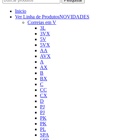
Pesquisar
Inicio
Ver Linha de Produtos
NOVIDADES
Correias em V
3L
3VX
5V
5VX
AA
AVX
A
AX
B
BX
C
CC
CX
D
PJ
PJ
PK
PK
PL
SPA