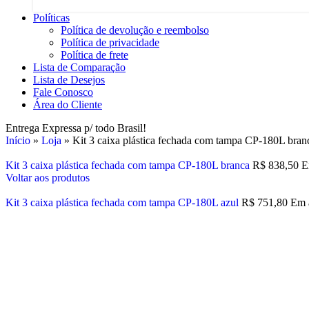
Políticas
Política de devolução e reembolso
Política de privacidade
Política de frete
Lista de Comparação
Lista de Desejos
Fale Conosco
Área do Cliente
Entrega Expressa p/ todo Brasil!
Início
»
Loja
»
Kit 3 caixa plástica fechada com tampa CP-180L bran
Kit 3 caixa plástica fechada com tampa CP-180L branca
R$
838,50
E
Voltar aos produtos
Kit 3 caixa plástica fechada com tampa CP-180L azul
R$
751,80
Em 