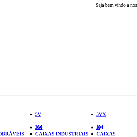
Seja bem vindo a nossa plata
5V
5VX
3M
5M
AX
B
OBRÁVEIS
CAIXAS INDUSTRIAIS
CAIXAS