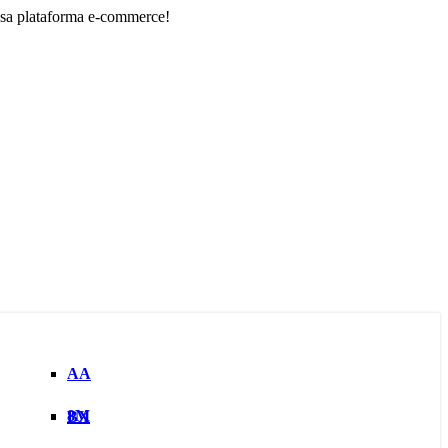
forma e-commerce!
AA
8M
BX