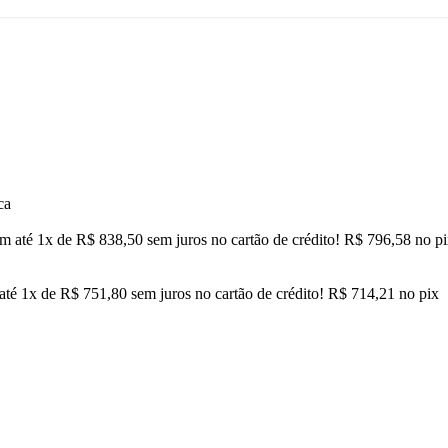
ca
m até
1
x de
R$
838,50
sem juros no cartão de crédito!
R$
796,58
no p
até
1
x de
R$
751,80
sem juros no cartão de crédito!
R$
714,21
no pix