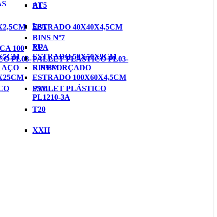
AS
AT5
PJ
L
SPA
X2,5CM
ESTRADO 40X40X4,5CM
BINS Nº7
PU
XPA
CA 100
0X5CM
ESTRADO 50X50X9CM
O PL03-
PALLET PLÁSTICO PL03-
 AÇO
RPP8M
R REFORÇADO
X25CM
ESTRADO 100X60X4,5CM
CO
S5M
PALLET PLÁSTICO
PL1210-3A
T20
XXH