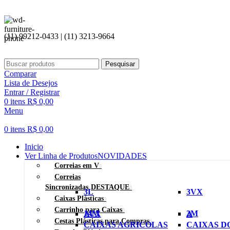
(11) 99212-0433 | (11) 3213-9664
Pesquisar
Comparar
Lista de Desejos
Entrar / Registrar
0
itens
R$
0,00
Menu
0
itens
R$
0,00
Inicio
Ver Linha de Produtos
NOVIDADES
Correias em V
Correias
Sincronizadas
DESTAQUE
3L
3VX
Caixas Plásticas
Carrinho para Caixas
14M
2M
AVX
A
Cestas Plásticas para Compras
CAIXAS AGRICOLAS
CAIXAS D