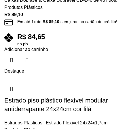
Caixas Dobráveis
,
Caixa Dobrável CD-240 de 45 litros
,
Produtos Plásticos
R$
89,10
Em até
1
x de
R$
89,10
sem juros no cartão de crédito!
R$
84,65
no pix
Adicionar ao carrinho
Destaque
Estrado piso plástico flexível modular
antiderrapante 24x24cm cor lilá
Estrados Plásticos
,
Estrado Flexível 24x24x1,7cm
,