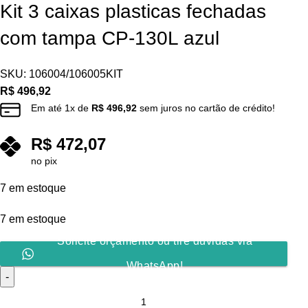
Kit 3 caixas plasticas fechadas
com tampa CP-130L azul
SKU:
106004/106005KIT
R$
496,92
Em até
1
x de
R$
496,92
sem juros no cartão de crédito!
R$
472,07
no pix
7 em estoque
7 em estoque
Solicite orçamento ou tire dúvidas via
WhatsApp!