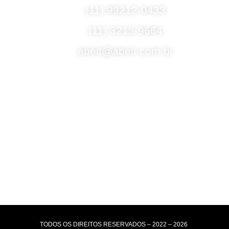
(11) 99212-0433
(11) 3213-9664
abelt@abelt.com.br
Selos de Segurança
Formas de Envio
Motoboy, Utilitário ou Caminhão!
(Lalamove, Correios ou 400+ Transportadoras)
Entrega para todo Brasil!
Formas de Pagamento
TODOS OS DIREITOS RESERVADOS – 2022 – 2026