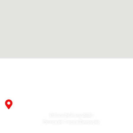
Fabricante de Produtos Plásticos com atendimento em
abrangência nacional!
R. Desembargador Olavo Ferreira Prado, 565 A -
Americanópolis - São Paulo - SP - 04427-000
Política de Privacidade
Política de Troca e Devolução
Fale Conosco