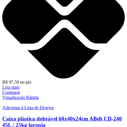
R$
97,59
no pix
Leia mais
Comparar
Visualização Rápida
Adicionar à Lista de Desejos
Caixa plástica dobrável 60x40x24cm ABelt CD-240
45L / 25kg laranja