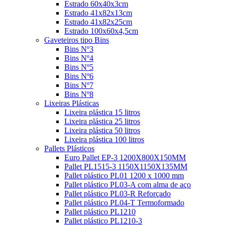
Estrado 60x40x3cm
Estrado 41x82x13cm
Estrado 41x82x25cm
Estrado 100x60x4,5cm
Gaveteiros tipo Bins
Bins Nº3
Bins Nº4
Bins Nº5
Bins Nº6
Bins Nº7
Bins Nº8
Lixeiras Plásticas
Lixeira plástica 15 litros
Lixeira plástica 25 litros
Lixeira plástica 50 litros
Lixeira plástica 100 litros
Pallets Plásticos
Euro Pallet EP-3 1200X800X150MM
Pallet PL1515-3 1150X1150X135MM
Pallet plástico PL01 1200 x 1000 mm
Pallet plástico PL03-A com alma de aço
Pallet plástico PL03-R Reforçado
Pallet plástico PL04-T Termoformado
Pallet plástico PL1210
Pallet plástico PL1210-3