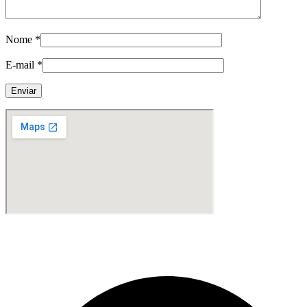
Nome
*
E-mail
*
Fabricante de Produtos Plásticos com atendimento em abrangência
nacional!