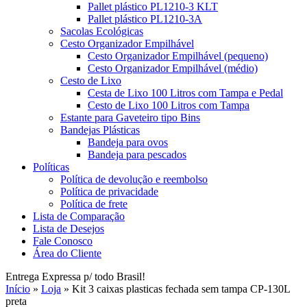
Pallet plástico PL1210-3 KLT
Pallet plástico PL1210-3A
Sacolas Ecológicas
Cesto Organizador Empilhável
Cesto Organizador Empilhável (pequeno)
Cesto Organizador Empilhável (médio)
Cesto de Lixo
Cesta de Lixo 100 Litros com Tampa e Pedal
Cesto de Lixo 100 Litros com Tampa
Estante para Gaveteiro tipo Bins
Bandejas Plásticas
Bandeja para ovos
Bandeja para pescados
Políticas
Política de devolução e reembolso
Política de privacidade
Política de frete
Lista de Comparação
Lista de Desejos
Fale Conosco
Área do Cliente
Entrega Expressa p/ todo Brasil!
Início
»
Loja
»
Kit 3 caixas plasticas fechada sem tampa CP-130L
preta