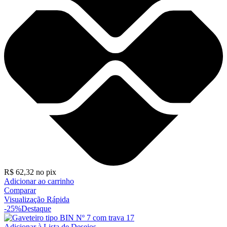
R$
62,32
no pix
Adicionar ao carrinho
Comparar
Visualização Rápida
-25%
Destaque
Adicionar à Lista de Desejos