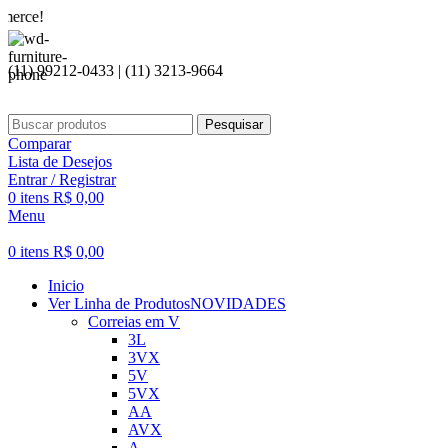
Seja 
(11) 99212-0433 | (11) 3213-9664
Pesquisar
Comparar
Lista de Desejos
Entrar / Registrar
0
itens
R$
0,00
Menu
0
itens
R$
0,00
Inicio
Ver Linha de Produtos
NOVIDADES
Correias em V
3L
3VX
5V
5VX
AA
AVX
A