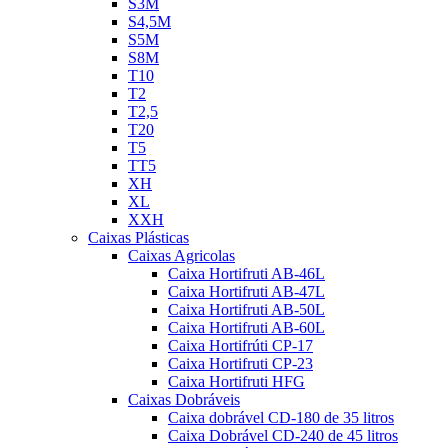
S3M
S4,5M
S5M
S8M
T10
T2
T2,5
T20
T5
TT5
XH
XL
XXH
Caixas Plásticas
Caixas Agricolas
Caixa Hortifruti AB-46L
Caixa Hortifruti AB-47L
Caixa Hortifruti AB-50L
Caixa Hortifruti AB-60L
Caixa Hortifrúti CP-17
Caixa Hortifruti CP-23
Caixa Hortifruti HFG
Caixas Dobráveis
Caixa dobrável CD-180 de 35 litros
Caixa Dobrável CD-240 de 45 litros