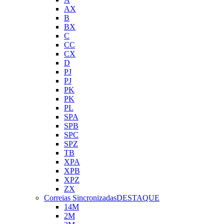
AX
B
BX
C
CC
CX
D
PJ
PJ
PK
PK
PL
SPA
SPB
SPC
SPZ
TB
XPA
XPB
XPZ
ZX
Correias Sincronizadas
DESTAQUE
14M
2M