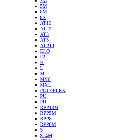
3M
5M
8M
8X
AT10
AT20
AT3
AT5
ATP10
ELO
F2
H
L
M
MV8
MXL
POLYFLEX
PU
PH
RPP14M
RPP5M
RPP8
RPP8M
S
S14M