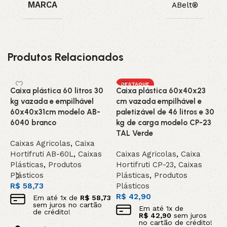
MARCA
ABelt®
Produtos Relacionados
DESTAQUE
Caixa plástica 60 litros 30
Caixa plástica 60x40x23
C
kg vazada e empilhável
cm vazada empilhável e
5
60x40x31cm modelo AB-
paletizável de 46 litros e 30
5
6040 branco
kg de carga modelo CP-23
c
TAL Verde
5
Caixas Agricolas
,
Caixa
Hortifruti AB-60L
,
Caixas
Caixas Agricolas
,
Caixa
C
Plásticas
,
Produtos
Hortifruti CP-23
,
Caixas
H
Plásticos
Plásticas
,
Produtos
P
R$
58,73
Plásticos
P
R$
42,90
R
Em até
1
x de
R$
58,73
sem juros no cartão
Em até
1
x de
de crédito!
R$
42,90
sem juros
no cartão de crédito!