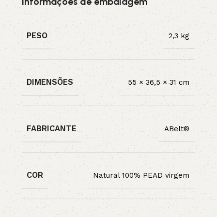
Informações de embalagem
PESO
2,3 kg
DIMENSÕES
55 × 36,5 × 31 cm
FABRICANTE
ABelt®
COR
Natural 100% PEAD virgem