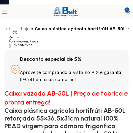
0
Início
»
Loja
»
Caixa plástica agrícola hortifrúti AB-50L 
Clique para ampliar
INDISPONIVEL / SOB
ENCOMENDA
Desconto especial de 5%
Aproveite comprando a vista no PIX e garanta
5% off em suas compras!
Caixa vazada AB-50L | Preço de fábrica e
pronta entrega!
Caixa plástica agrícola hortifrúti AB-50L
reforçada 55×36,5x31cm natural 100%
PEAD virgem para câmara frigorífica