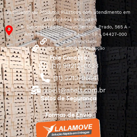
Fabricante de Produtos Plásticos com atendimento em
abrangência nacional!
R. Desembargador Olavo Ferreira Prado, 565 A -
Americanópolis - São Paulo - SP - 04427-000
Política de Privacidade
Política de Troca e Devolução
Fale Conosco
(11) 99212-0433
(11) 3213-9664
abelt@abelt.com.br
Selos de Segurança
Formas de Envio