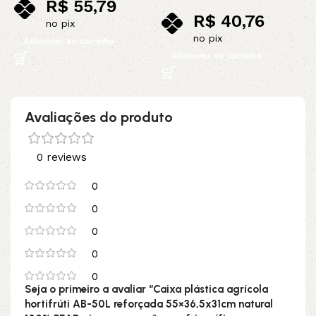
R$
55,79
R$
40,76
no pix
no pix
Adicionar ao carrinho
Adicionar ao carrinho
Avaliações do produto
0 reviews
0
0
0
0
0
Seja o primeiro a avaliar “Caixa plástica agrícola
hortifrúti AB-50L reforçada 55×36,5x31cm natural