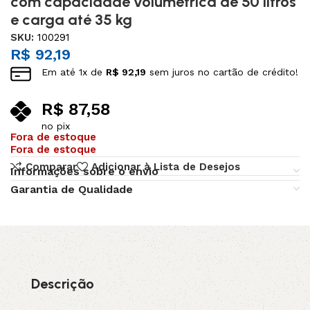
com capacidade volumétrica de 50 litros
e carga até 35 kg
SKU:
100291
R$
92,19
Em até
1
x de
R$
92,19
sem juros no cartão de crédito!
R$
87,58
no pix
Fora de estoque
Fora de estoque
Comparar
Adicionar à Lista de Desejos
Informações sobre o envio
Garantia de Qualidade
Descrição