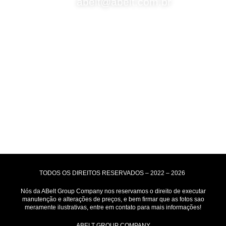
abelt@abelt.com.br
Selos de Segurança
Formas de Envio
Motoboy, Utilitário ou Caminhão!
(Lalamove, Correios ou 400+ Transportadoras)
Entrega para todo Brasil!
Formas de Pagamento
TODOS OS DIREITOS RESERVADOS – 2022 – 2026
Nós da ABelt Group Company nos reservamos o direito de executar
manutenção e alterações de preços, e bem firmar que as fotos sao
meramente ilustrativas, entre em contato para mais informações!
ABELT GROUP COMPANY