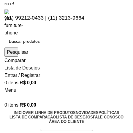
Sej
(11) 99212-0433 | (11) 3213-9664
Pesquisar
Comparar
Lista de Desejos
Entrar / Registrar
0
itens
R$
0,00
Menu
0
itens
R$
0,00
INICIO
VER LINHA DE PRODUTOS
NOVIDADES
POLÍTICAS
LISTA DE COMPARAÇÃO
LISTA DE DESEJOS
FALE CONOSCO
ÁREA DO CLIENTE
Entrega Expressa p/ todo Brasil!