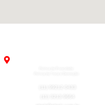
Fabricante de Produtos Plásticos com atendimento em
abrangência nacional!
R. Desembargador Olavo Ferreira Prado, 565 A -
Americanópolis - São Paulo - SP - 04427-000
Política de Privacidade
Política de Troca e Devolução
Fale Conosco
(11) 99212-0433
(11) 3213-9664