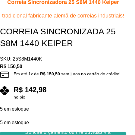
Correia Sincronizadora 25 S8M 1440 Keiper
tradicional fabricante alemã de correias industriais!
CORREIA SINCRONIZADA 25
S8M 1440 KEIPER
SKU:
25S8M1440K
R$
150,50
Em até
1
x de
R$
150,50
sem juros no cartão de crédito!
R$
142,98
no pix
5 em estoque
5 em estoque
Solicite orçamento ou tire dúvidas via