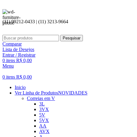
(11) 99212-0433 | (11) 3213-9664
Pesquisar
Comparar
Lista de Desejos
Entrar / Registrar
0
itens
R$
0,00
Menu
0
itens
R$
0,00
Inicio
Ver Linha de Produtos
NOVIDADES
Correias em V
3L
3VX
5V
5VX
AA
AVX
A