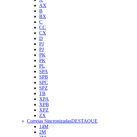
AX
B
BX
C
CC
CX
D
PJ
PJ
PK
PK
PL
SPA
SPB
SPC
SPZ
TB
XPA
XPB
XPZ
ZX
Correias Sincronizadas
DESTAQUE
14M
2M