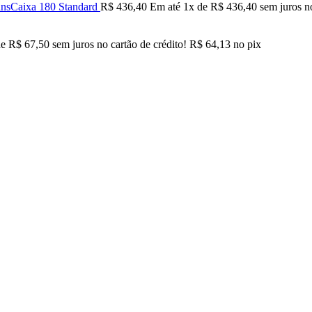
ransCaixa 180 Standard
R$
436,40
Em até
1
x de
R$
436,40
sem juros no
de
R$
67,50
sem juros no cartão de crédito!
R$
64,13
no pix