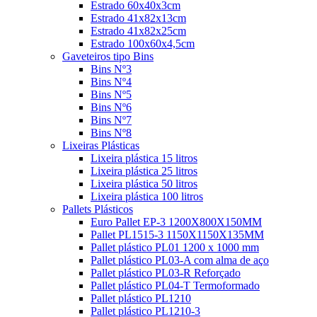
Estrado 60x40x3cm
Estrado 41x82x13cm
Estrado 41x82x25cm
Estrado 100x60x4,5cm
Gaveteiros tipo Bins
Bins Nº3
Bins Nº4
Bins Nº5
Bins Nº6
Bins Nº7
Bins Nº8
Lixeiras Plásticas
Lixeira plástica 15 litros
Lixeira plástica 25 litros
Lixeira plástica 50 litros
Lixeira plástica 100 litros
Pallets Plásticos
Euro Pallet EP-3 1200X800X150MM
Pallet PL1515-3 1150X1150X135MM
Pallet plástico PL01 1200 x 1000 mm
Pallet plástico PL03-A com alma de aço
Pallet plástico PL03-R Reforçado
Pallet plástico PL04-T Termoformado
Pallet plástico PL1210
Pallet plástico PL1210-3