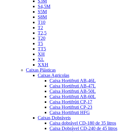
S3M
S4,5M
S5M
S8M
T10
T2
T2,5
T20
T5
TT5
XH
XL
XXH
Caixas Plásticas
Caixas Agricolas
Caixa Hortifruti AB-46L
Caixa Hortifruti AB-47L
Caixa Hortifruti AB-50L
Caixa Hortifruti AB-60L
Caixa Hortifrúti CP-17
Caixa Hortifruti CP-23
Caixa Hortifruti HFG
Caixas Dobráveis
Caixa dobrável CD-180 de 35 litros
Caixa Dobrável CD-240 de 45 litros