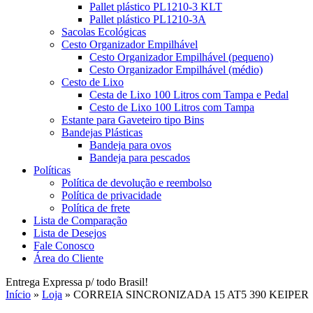
Pallet plástico PL1210-3 KLT
Pallet plástico PL1210-3A
Sacolas Ecológicas
Cesto Organizador Empilhável
Cesto Organizador Empilhável (pequeno)
Cesto Organizador Empilhável (médio)
Cesto de Lixo
Cesta de Lixo 100 Litros com Tampa e Pedal
Cesto de Lixo 100 Litros com Tampa
Estante para Gaveteiro tipo Bins
Bandejas Plásticas
Bandeja para ovos
Bandeja para pescados
Políticas
Política de devolução e reembolso
Política de privacidade
Política de frete
Lista de Comparação
Lista de Desejos
Fale Conosco
Área do Cliente
Entrega Expressa p/ todo Brasil!
Início
»
Loja
»
CORREIA SINCRONIZADA 15 AT5 390 KEIPER