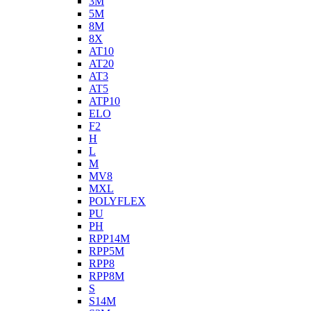
3M
5M
8M
8X
AT10
AT20
AT3
AT5
ATP10
ELO
F2
H
L
M
MV8
MXL
POLYFLEX
PU
PH
RPP14M
RPP5M
RPP8
RPP8M
S
S14M