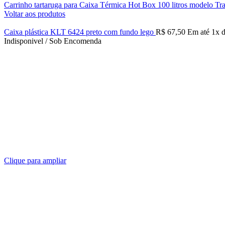
Carrinho tartaruga para Caixa Térmica Hot Box 100 litros modelo T
Voltar aos produtos
Caixa plástica KLT 6424 preto com fundo lego
R$
67,50
Em até
1
x 
Indisponivel / Sob Encomenda
Clique para ampliar