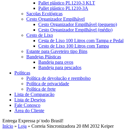
Pallet plástico PL1210-3 KLT
Pallet plástico PL1210-3A
Sacolas Ecológicas
Cesto Organizador Empilhável
Cesto Organizador Empilhável (pequeno)
Cesto Organizador Empilhável (médio)
Cesto de Lixo
Cesta de Lixo 100 Litros com Tampa e Pedal
Cesto de Lixo 100 Litros com Tampa
Estante para Gaveteiro tipo Bins
Bandejas Plásticas
Bandeja para ovos
Bandeja para pescados
Políticas
Política de devolução e reembolso
Política de privacidade
Política de frete
Lista de Comparação
Lista de Desejos
Fale Conosco
Área do Cliente
Entrega Expressa p/ todo Brasil!
Início
»
Loja
»
Correia Sincronizadora 20 8M 2032 Keiper