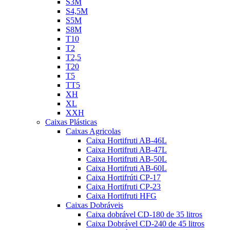
S3M
S4,5M
S5M
S8M
T10
T2
T2,5
T20
T5
TT5
XH
XL
XXH
Caixas Plásticas
Caixas Agricolas
Caixa Hortifruti AB-46L
Caixa Hortifruti AB-47L
Caixa Hortifruti AB-50L
Caixa Hortifruti AB-60L
Caixa Hortifrúti CP-17
Caixa Hortifruti CP-23
Caixa Hortifruti HFG
Caixas Dobráveis
Caixa dobrável CD-180 de 35 litros
Caixa Dobrável CD-240 de 45 litros