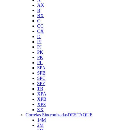
AX
B
BX
C
CC
CX
D
PJ
PJ
PK
PK
PL
SPA
SPB
SPC
SPZ
TB
XPA
XPB
XPZ
ZX
Correias Sincronizadas
DESTAQUE
14M
2M