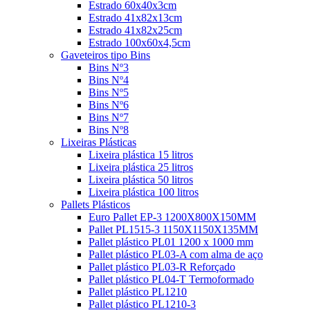
Estrado 60x40x3cm
Estrado 41x82x13cm
Estrado 41x82x25cm
Estrado 100x60x4,5cm
Gaveteiros tipo Bins
Bins Nº3
Bins Nº4
Bins Nº5
Bins Nº6
Bins Nº7
Bins Nº8
Lixeiras Plásticas
Lixeira plástica 15 litros
Lixeira plástica 25 litros
Lixeira plástica 50 litros
Lixeira plástica 100 litros
Pallets Plásticos
Euro Pallet EP-3 1200X800X150MM
Pallet PL1515-3 1150X1150X135MM
Pallet plástico PL01 1200 x 1000 mm
Pallet plástico PL03-A com alma de aço
Pallet plástico PL03-R Reforçado
Pallet plástico PL04-T Termoformado
Pallet plástico PL1210
Pallet plástico PL1210-3