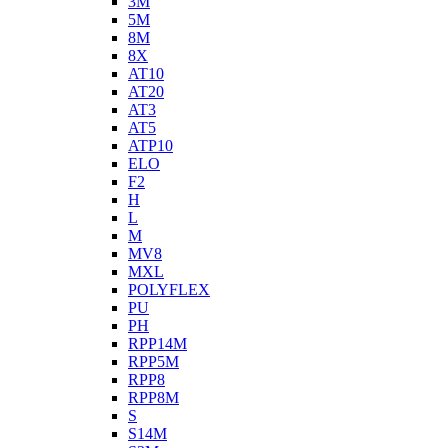
3M
5M
8M
8X
AT10
AT20
AT3
AT5
ATP10
ELO
F2
H
L
M
MV8
MXL
POLYFLEX
PU
PH
RPP14M
RPP5M
RPP8
RPP8M
S
S14M