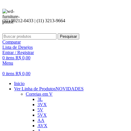
(11) 99212-0433 | (11) 3213-9664
Pesquisar
Comparar
Lista de Desejos
Entrar / Registrar
0
itens
R$
0,00
Menu
0
itens
R$
0,00
Inicio
Ver Linha de Produtos
NOVIDADES
Correias em V
3L
3VX
5V
5VX
AA
AVX
A